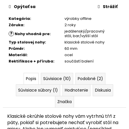
Opýtať sa
Strážiť
Kategória
:
výrobky offline
Záruka
:
2 roky
jedálenský/pracovný
?
Nohy vhodné pre
:
stôl, bar/vyšší stôl
Typ stolovej nohy
:
klasické stolové nohy
Průměr
:
60 mm
Materiál
:
ocel
Rektifikace + příruba
:
součástí balení
Popis
Súvisiace (10)
Podobné (2)
Súvisiace súbory (1)
Hodnotenie
Diskusia
Značka
Klasické okrúhle stolové nohy vám vytrhnú tŕň z
päty, pokiaľ si potrebujete nechať vyrobiť stôl na
mieru. Alebo len vymeniť existujúce (napríklad