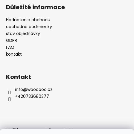
Důležité informace
Hodnotenie obchodu
obchodné podmienky
stav objednávky
GDPR
FAQ
kontakt
Kontakt
info
@
woooooo.cz
+420733680377
Prijímame online platby