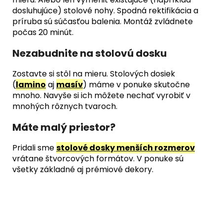
dosluhujúce) stolové nohy. Spodná rektifikácia a
príruba sú súčasťou balenia. Montáž zvládnete
počas 20 minút.
Nezabudnite na stolovú dosku
Zostavte si stôl na mieru. Stolových dosiek
(
lamino
aj
masív
) máme v ponuke skutočne
mnoho. Navyše si ich môžete nechať vyrobiť v
mnohých rôznych tvaroch.
Máte malý priestor?
Pridali sme
stolové dosky menších rozmerov
vrátane štvorcových formátov. V ponuke sú
všetky základné aj prémiové dekory.