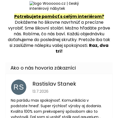
Potrebujete pomôcť s celým interiérom?
Dokážeme ho šikovne navrhnúť a precízne
vyrobiť. Sme šikovní stolári. Možno hľadáte práve
nás. Robíme, čo nás baví. Každú objednávku
doťahujeme do poslednej skrutky. Pretože iba tak
si zaslúžime nálepku vašej spokojnosti.
Raz, dva
tri!
Rastislav Stanek
RS
Hodnotenie obchodu je 5 z 5 hviezdičiek.
13.7.2026
Na parádu max spokojnosť. Komunikácia v
podstate hneď. Super rýchlosť výroby aj dodania.
Kvalita 100% som prekvapený spôsobom ako to
vyhotovili. Dal som si urobiť stolík pod aquarium ,