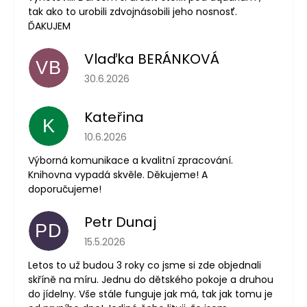
tak ako to urobili zdvojnásobili jeho nosnosť.
ĎAKUJEM
Vlaďka BERÁNKOVÁ
VB
Hodnotenie obchodu je 5 z 5 hviezdičiek.
30.6.2026
Kateřina
K
Hodnotenie obchodu je 5 z 5 hviezdičiek.
10.6.2026
Výborná komunikace a kvalitní zpracování.
Knihovna vypadá skvěle. Děkujeme! A
doporučujeme!
Petr Dunaj
PD
Hodnotenie obchodu je 5 z 5 hviezdičiek.
15.5.2026
Letos to už budou 3 roky co jsme si zde objednali
skříně na míru. Jednu do dětského pokoje a druhou
do jídelny. Vše stále funguje jak má, tak jak tomu je