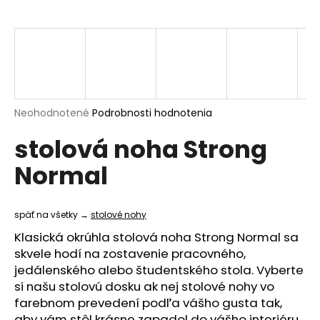
á
j
s
ť
?
Priemerné
Neohodnotené
Podrobnosti hodnotenia
hodnotenie
stolová noha Strong
produktu
je
HĽADAŤ
Normal
0,0
z
5
hviezdičiek.
späť na všetky →
stolové nohy
O
Klasická okrúhla stolová noha Strong Normal sa
d
skvele hodí na zostavenie pracovného,
p
jedálenského alebo študentského stola. Vyberte
o
si našu stolovú dosku ak nej stolové nohy vo
r
farebnom prevedení podľa vášho gusta tak,
ú
aby vám stôl krásne zapadol do vášho interiéru.