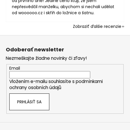
od prvního dne! Jediné čeho lituji, že jsem
nepřesvědčil manželku, abychom si nechali udělat
od woooooo.cz i skříň do ložnice a šatnu.
Zobraziť ďalšie recenzie
Z
á
Odoberať newsletter
p
Nezmeškajte žiadne novinky či zľavy!
ä
t
Email
i
Vložením e-mailu souhlasíte s
podmínkami
e
ochrany osobních údajů
PRIHLÁSIŤ SA