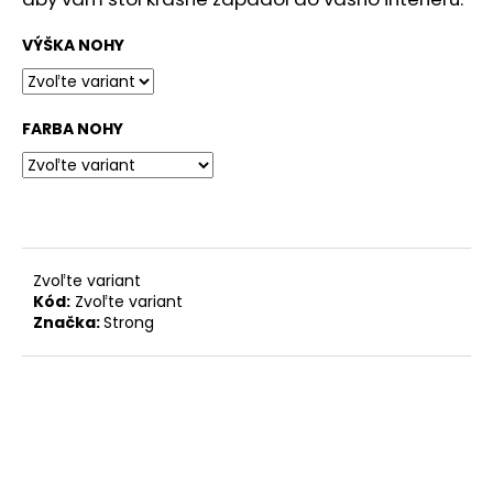
č
a
VÝŠKA NOHY
m
e
FARBA NOHY
STOLOVÁ
DOSKA
HALIFAX
PRÍRODNÝ
180,51
€
Zvoľte variant
Kód:
Zvoľte variant
Značka:
Strong