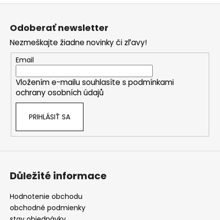
r
Z
v
á
k
Odoberať newsletter
p
y
Nezmeškajte žiadne novinky či zľavy!
v
ä
ý
t
Email
p
i
i
Vložením e-mailu souhlasíte s
podmínkami
e
s
ochrany osobních údajů
u
PRIHLÁSIŤ SA
Důležité informace
Hodnotenie obchodu
obchodné podmienky
stav objednávky