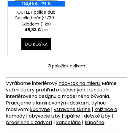
193,69 €
–76 %
OUTLET police dub
Casella hnědý 1730 ×
250 × 36 mm (tři trny
Skladom
(1 ks)
pro skrytou montáž) +
45,33 €
/ ks
příprava pro LED
(vpravo vyfrézovaná
DO KOŠÍKA
kapsa)
3
položiek celkom
O
v
l
Vyrábame interiérový
nábytok na mieru
.
Máme
á
veľmi dobrý prehľad o súčasných trendoch
d
interiérového designu a moderného bývania.
a
Pracujeme s laminovanými doskami, dyhou,
c
masívom:
kuchyne
|
vstavané skrine
|
knižnice a
i
komody
|
obývacie izby
|
spálne
|
detské izby
|
e
predsiene a zádverí
|
kancelárie
|
kúpeľne
.
p