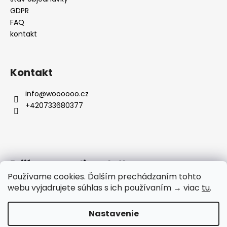
GDPR
FAQ
kontakt
Kontakt
info
@
woooooo.cz
+420733680377
Prijímame online platby
Používame cookies. Ďalším prechádzaním tohto
webu vyjadrujete súhlas s ich používaním → viac
tu
.
Nastavenie
Vytvoril Shoptet