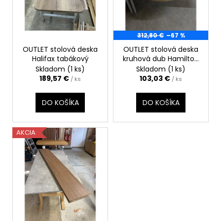
p
č
a
r
m
o
e
312,80 €
–67 %
d
OUTLET stolová deska
OUTLET stolová deska
u
Halifax tabákový
kruhová dub Hamilton
STOLOVÁ
k
přírodní průměr 1100
Skladom
(1 ks)
Skladom
(1 ks)
DOSKA
t
mm
189,57 €
103,03 €
BARDOLINO
/ ks
/ ks
PRÍRODNÝ
o
180,51
v
DO KOŠÍKA
DO KOŠÍKA
€
AKCIA