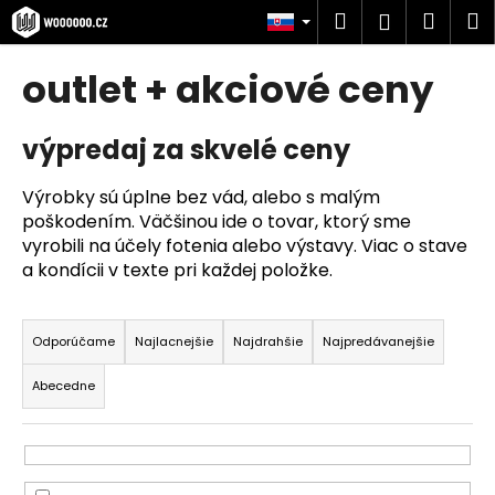
K
Prejsť
Hľadať
Náku
M
Prihlásen
na
o
obsah
Späť
Späť
košík
š
outlet + akciové ceny
í
Č
k
výpredaj za skvelé ceny
o
p
Výrobky sú úplne bez vád, alebo s malým
o
poškodením. Väčšinou ide o tovar, ktorý sme
t
vyrobili na účely fotenia alebo výstavy. Viac o stave
r
a kondícii v texte pri každej položke.
e
R
b
a
u
Odporúčame
Najlacnejšie
Najdrahšie
Najpredávanejšie
d
j
Abecedne
e
e
n
t
i
e
e
n