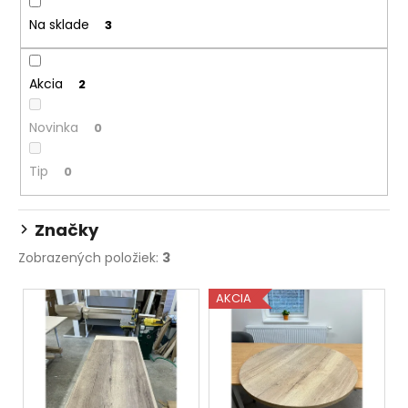
p
á
Na sklade
3
r
j
o
s
Akcia
d
2
ť
u
?
Novinka
0
k
t
Tip
0
o
v
HĽADAŤ
Značky
Zobrazených položiek:
3
O
V
AKCIA
d
ý
p
p
o
i
r
s
ú