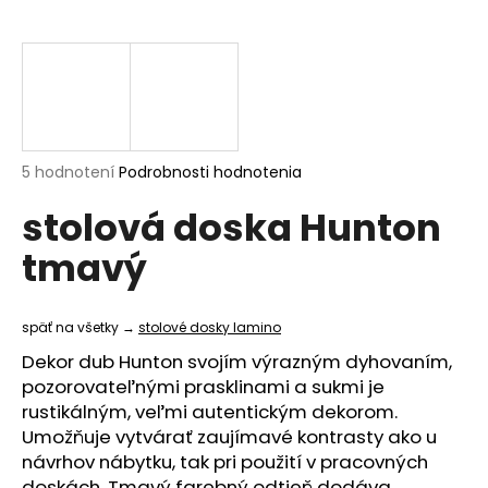
á
j
s
ť
?
Priemerné
5 hodnotení
Podrobnosti hodnotenia
hodnotenie
stolová doska Hunton
produktu
je
HĽADAŤ
tmavý
5,0
z
5
hviezdičiek.
späť na všetky →
stolové dosky lamino
O
Dekor dub Hunton svojím výrazným dyhovaním,
d
pozorovateľnými prasklinami a sukmi je
p
rustikálným, veľmi autentickým dekorom.
o
Umožňuje vytvárať zaujímavé kontrasty ako u
r
návrhov nábytku, tak pri použití v pracovných
ú
doskách. Tmavý farebný odtieň dodáva