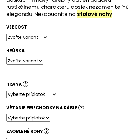
č
rustikálnemu charakteru dosiek nezameniteľnú
a
eleganciu. Nezabudnite na
stolové nohy
.
m
e
VEĽKOSŤ
STOLOVÁ
DOSKA
BIELA
HRÚBKA
148,82
€
HRANA
?
VŔTANIE PRIECHODKY NA KÁBLE
?
ZAOBLENÉ ROHY
?