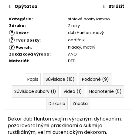
Opýtať sa
Strážiť
Kategória
:
stolové dosky lamino
Záruka
:
2 roky
?
dub Hunton tmavý
Dekor
:
?
obdĺžnik
Tvar dosky
:
?
hladký
,
matný
Povrch
:
Zakázková výroba
:
ANO
Materiál
:
DTDL
Popis
Súvisiace (10)
Podobné (9)
Súvisiace súbory (1)
Videá (1)
Hodnotenie (5)
Diskusia
Značka
Dekor dub Hunton svojím výrazným dyhovaním,
pozorovateľnými prasklinami a sukmi je
rustikálným, veľmi autentickým dekorom.