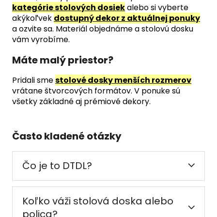
kategórie stolových dosiek
alebo si vyberte
akýkoľvek
dostupný dekor z aktuálnej ponuky
a ozvite sa. Materiál objednáme a stolovú dosku
vám vyrobíme.
Máte malý priestor?
Pridali sme
stolové dosky menších rozmerov
vrátane štvorcových formátov. V ponuke sú
všetky základné aj prémiové dekory.
Často kladené otázky
Čo je to DTDL?
Koľko váži stolová doska alebo
polica?