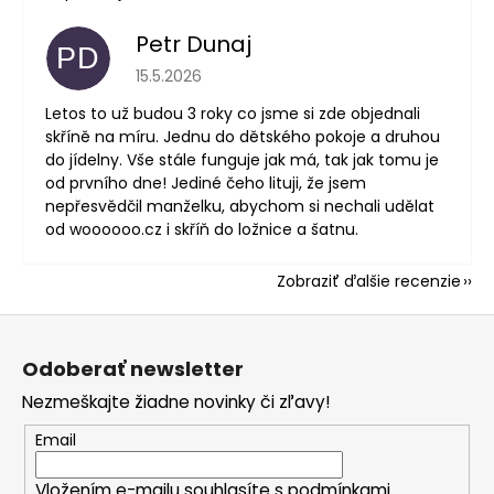
Petr Dunaj
PD
Hodnotenie obchodu je 5 z 5 hviezdičiek.
15.5.2026
Letos to už budou 3 roky co jsme si zde objednali
skříně na míru. Jednu do dětského pokoje a druhou
do jídelny. Vše stále funguje jak má, tak jak tomu je
od prvního dne! Jediné čeho lituji, že jsem
nepřesvědčil manželku, abychom si nechali udělat
od woooooo.cz i skříň do ložnice a šatnu.
Zobraziť ďalšie recenzie
Z
á
Odoberať newsletter
p
Nezmeškajte žiadne novinky či zľavy!
ä
t
Email
i
Vložením e-mailu souhlasíte s
podmínkami