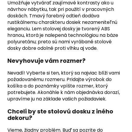
Umožňuje vytvárať zaujímavé kontrasty ako u
návrhov nábytku, tak pri použití v pracovných
doskách. Tmavý farebný odtieň dodáva
rustikálnemu charakteru dosiek nezameniteľnú
eleganciu. Lem stolovej dosky je tvorený ABS
hranou, ktorá je nalepená technológiou na báze
polyuretánu; preto sú nami vyrábané stolové
dosky dobre odolné proti vlhku aj vode.
Nevyhovuje vám rozmer?
Nevadí! Vyberte si ten, ktorý sa najviac blíži vami
požadovanému rozmeru. Pridajte výrobok do
košíka a do poznámky vpíšte rozmer, ktorý
potrebujete. Akonáhle k nám objednávka dorazí,
upravíme ju na základe vašich požiadaviek.
Chceli by ste stolovú dosku z iného
dekoru?
Vieme, žiadny problém. Buď sa pozrite do