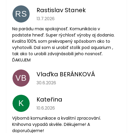
Rastislav Stanek
RS
Hodnotenie obchodu je 5 z 5 hviezdičiek.
13.7.2026
Na parádu max spokojnosť. Komunikácia v
podstate hneď. Super rýchlosť výroby aj dodania.
Kvalita 100% som prekvapený spôsobom ako to
vyhotovili. Dal som si urobiť stolík pod aquarium ,
tak ako to urobili zdvojnásobili jeho nosnosť.
ĎAKUJEM
Vlaďka BERÁNKOVÁ
VB
Hodnotenie obchodu je 5 z 5 hviezdičiek.
30.6.2026
Kateřina
K
Hodnotenie obchodu je 5 z 5 hviezdičiek.
10.6.2026
Výborná komunikace a kvalitní zpracování.
Knihovna vypadá skvěle. Děkujeme! A
doporučujeme!