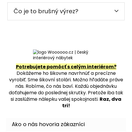
Čo je to brušný výrez?
Potrebujete pomôcť s celým interiérom?
Dokážeme ho šikovne navrhnúť a precízne
vyrobiť. Sme šikovní stolári. Možno hľadáte práve
nás. Robíme, čo nás baví. Každú objednávku
doťahujeme do poslednej skrutky. Pretože iba tak
si zaslúžime nálepku vašej spokojnosti.
Raz, dva
tri!