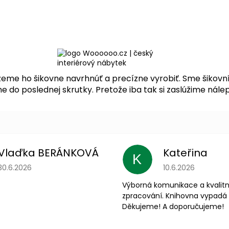
me ho šikovne navrhnúť a precízne vyrobiť. Sme šikovní 
 do poslednej skrutky. Pretože iba tak si zaslúžime nálep
Vlaďka BERÁNKOVÁ
Kateřina
K
Hodnotenie obchodu je 5 z 5 hviezdičiek.
Hodnotenie obchodu
30.6.2026
10.6.2026
Výborná komunikace a kvalitn
zpracování. Knihovna vypadá 
Děkujeme! A doporučujeme!