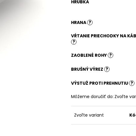
PRÍRODNÝ
HRÚBKA
181,07 €
186,03 €
HRANA
?
VŔTANIE PRIECHODKY NA KÁB
?
ZAOBLENÉ ROHY
?
BRUŠNÝ VÝREZ
?
VÝSTUŽ PROTI PREHNUTIU
?
Môžeme doručiť do:
Zvoľte var
Zvoľte variant
Kó