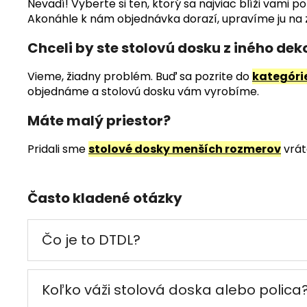
Nevadí! Vyberte si ten, ktorý sa najviac blíži vam
Akonáhle k nám objednávka dorazí, upravíme ju na z
Chceli by ste stolovú dosku z iného dek
Vieme, žiadny problém. Buď sa pozrite do
kategóri
objednáme a stolovú dosku vám vyrobíme.
Máte malý priestor?
Pridali sme
stolové dosky menších rozmerov
vrát
Často kladené otázky
Čo je to DTDL?
Koľko váži stolová doska alebo polica