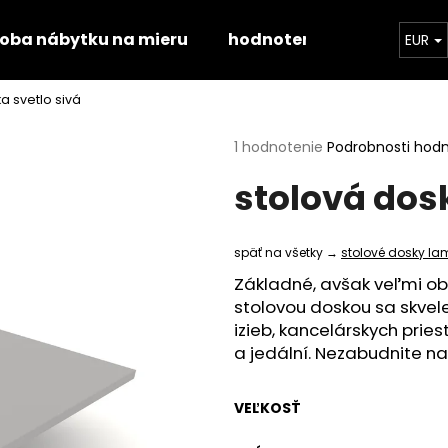
roba nábytku na mieru
hodnotenie obchodu
EUR
a svetlo sivá
Čo potrebujete nájsť?
Priemerné
1 hodnotenie
Podrobnosti hod
hodnotenie
stolová dosk
produktu
HĽADAŤ
je
5,0
z
späť na všetky →
stolové dosky la
5
Odporúčame
hviezdičiek.
Základné, avšak veľmi ob
stolovou doskou sa skvel
izieb, kancelárskych pries
a jedální. Nezabudnite n
VEĽKOSŤ
STOLOVÁ DOSKA HALIFAX PRÍRODNÝ
STOLOVÁ DOSKA