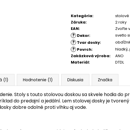
Kategória
:
stolové
Záruka
:
2 roky
EAN
:
Zvoľte 
?
svetlo s
Dekor
:
?
obdĺžni
Tvar dosky
:
?
hladký
,
Povrch
:
Zakázková výroba
:
ANO
Materiál
:
DTDL
á (1)
Hodnotenie (1)
Diskusia
Značka
nie. Stoly s touto stolovou doskou sa skvele hodia do pr
íklad do predajní a jedální. Lem stolovej dosky je tvoren
osky dobre odolné proti vlhku aj vode.