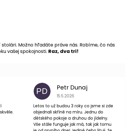
stolári. Možno hľadáte práve nás. Robíme, čo nás
ku vašej spokojnosti.
Raz, dva tri!
Petr Dunaj
PD
 je 5 z 5 hviezdičiek.
Hodnotenie obchodu je 5 z 5 hviezdič
15.5.2026
í
Letos to už budou 3 roky co jsme si zde
skvěle.
objednali skříně na míru. Jednu do
dětského pokoje a druhou do jídelny.
Vše stále funguje jak má, tak jak tomu
je od prvního dne! Jediné čeho lituji, že