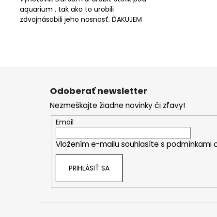
aquarium , tak ako to urobili
zdvojnásobili jeho nosnosť. ĎAKUJEM
Z
á
Odoberať newsletter
p
Nezmeškajte žiadne novinky či zľavy!
ä
t
Email
i
Vložením e-mailu souhlasíte s
podmínkami o
e
PRIHLÁSIŤ SA