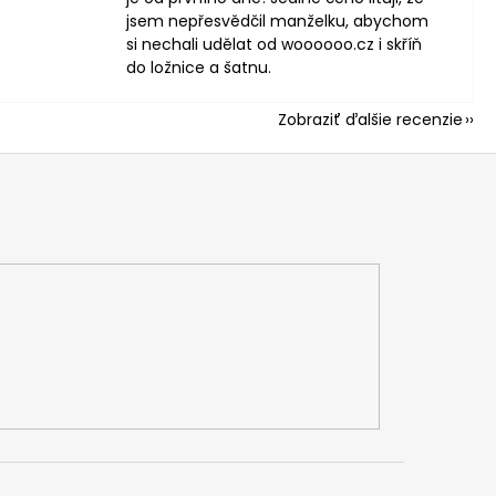
jsem nepřesvědčil manželku, abychom
si nechali udělat od woooooo.cz i skříň
do ložnice a šatnu.
Zobraziť ďalšie recenzie