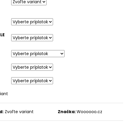
LE
iant
d:
Zvoľte variant
Značka:
Woooooo.cz