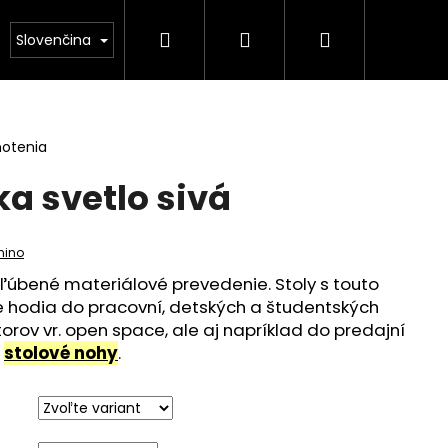
Hľadať
Prihlásenie
Nákupný
kontakt
Slovenčina
košík
notenia
a svetlo sivá
mino
ľúbené materiálové prevedenie. Stoly s touto
e hodia do pracovní, detských a študentských
torov vr. open space, ale aj napríklad do predajní
a
stolové nohy
.
 POLKRUH NEBRASKA