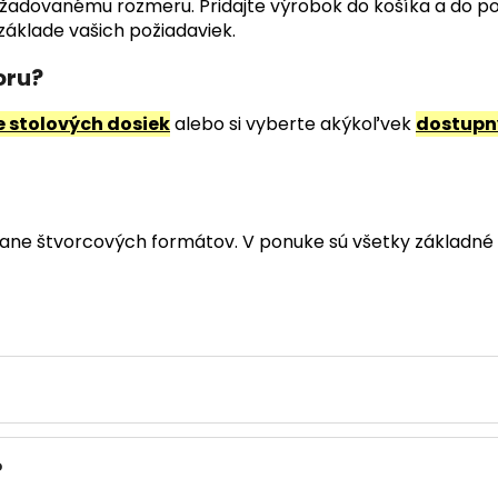
i požadovanému rozmeru. Pridajte výrobok do košíka a do 
áklade vašich požiadaviek.
oru?
e stolových dosiek
alebo si vyberte akýkoľvek
dostupný
ane štvorcových formátov. V ponuke sú všetky základné 
?