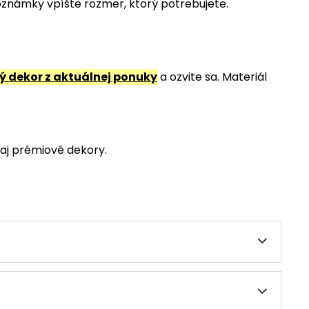
poznámky vpíšte rozmer, ktorý potrebujete.
 dekor z aktuálnej ponuky
a ozvite sa. Materiál
aj prémiové dekory.