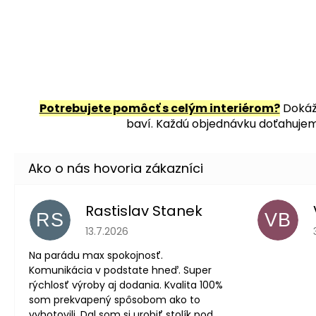
Potrebujete pomôcť s celým interiérom?
Dokáže
baví. Každú objednávku doťahujeme
Rastislav Stanek
RS
VB
Hodnotenie obchodu je 5 z 5 hviezdičiek.
13.7.2026
Na parádu max spokojnosť.
Komunikácia v podstate hneď. Super
rýchlosť výroby aj dodania. Kvalita 100%
som prekvapený spôsobom ako to
vyhotovili. Dal som si urobiť stolík pod