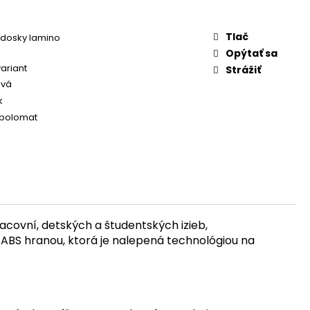
Tlač
 dosky lamino
Opýtať sa
variant
Strážiť
ivá
k
polomat
acovní, detských a študentských izieb,
ý ABS hranou, ktorá je nalepená technológiou na