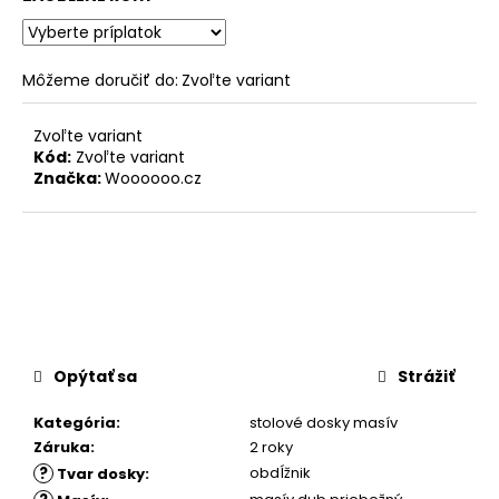
Môžeme doručiť do:
Zvoľte variant
Zvoľte variant
Kód:
Zvoľte variant
Značka:
Woooooo.cz
Opýtať sa
Strážiť
Kategória
:
stolové dosky masív
Záruka
:
2 roky
?
obdĺžnik
Tvar dosky
: