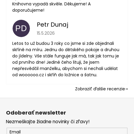
Knihovna vypadá skvěle. Děkujeme! A
doporučujeme!
Petr Dunaj
PD
Hodnotenie obchodu je 5 z 5 hviezdičiek.
15.5.2026
Letos to už budou 3 roky co jsme si zde objednali
skříně na míru. Jednu do dětského pokoje a druhou
do jídelny. Vše stále funguje jak má, tak jak tomu je
od prvního dne! Jediné čeho lituji, že jsem
nepřesvědčil manželku, abychom si nechali udělat
od woooooo.cz i skříň do ložnice a šatnu.
Zobraziť ďalšie recenzie
Z
á
Odoberať newsletter
p
Nezmeškajte žiadne novinky či zľavy!
ä
t
Email