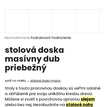
á
j
s
ť
?
Priemerné
Neohodnotené
Podrobnosti hodnotenia
hodnotenie
stolová doska
produktu
je
HĽADAŤ
masívny dub
0,0
z
priebežný
5
hviezdičiek.
O
d
späť na všetky →
stolové dosky masív
p
Stoly s touto pracovnou doskou sú veľmi odolné
o
a obľúbené pre svoju unikátnu kresbu dreva.
r
Môžete si zvoliť s povrchovou úpravou
olejom
ú
alebo bez nej. Nezabudnite na
stolové nohy
.