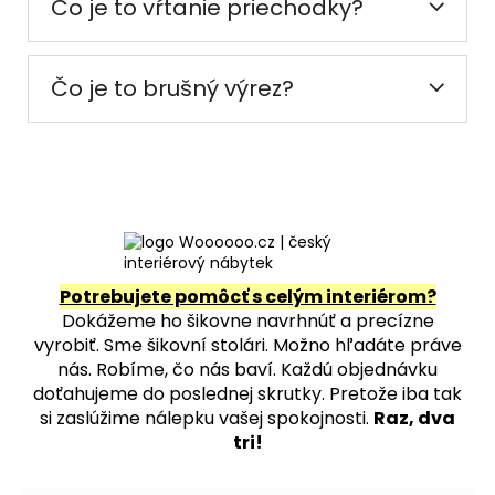
Čo je to vŕtanie priechodky?
Čo je to brušný výrez?
Potrebujete pomôcť s celým interiérom?
Dokážeme ho šikovne navrhnúť a precízne
vyrobiť. Sme šikovní stolári. Možno hľadáte práve
nás. Robíme, čo nás baví. Každú objednávku
doťahujeme do poslednej skrutky. Pretože iba tak
si zaslúžime nálepku vašej spokojnosti.
Raz, dva
tri!