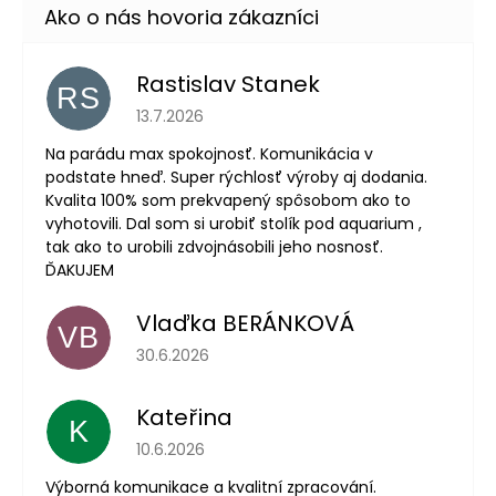
Rastislav Stanek
RS
Hodnotenie obchodu je 5 z 5 hviezdičiek.
13.7.2026
Na parádu max spokojnosť. Komunikácia v
podstate hneď. Super rýchlosť výroby aj dodania.
Kvalita 100% som prekvapený spôsobom ako to
vyhotovili. Dal som si urobiť stolík pod aquarium ,
tak ako to urobili zdvojnásobili jeho nosnosť.
ĎAKUJEM
Vlaďka BERÁNKOVÁ
VB
Hodnotenie obchodu je 5 z 5 hviezdičiek.
30.6.2026
Kateřina
K
Hodnotenie obchodu je 5 z 5 hviezdičiek.
10.6.2026
Výborná komunikace a kvalitní zpracování.