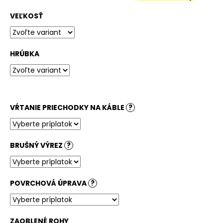
č
a
VEĽKOSŤ
m
e
HRÚBKA
STOLOVÁ
DOSKA
KRUHOVÁ
DUB
DIVOKÝ
PRÍRODNÝ
VŔTANIE PRIECHODKY NA KÁBLE
?
160,40
€
BRUŠNÝ VÝREZ
?
POVRCHOVÁ ÚPRAVA
?
ZAOBLENÉ ROHY