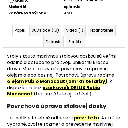
?
masív dub priebežný
Masív
:
Materiál
:
spárovka
Zakázková výroba
:
ANO
Popis
Súvisiace (10)
Videá (1)
Hodnotenie
Diskusia
Značka
Stoly s touto masívnou stolovou doskou sú veľmi
odolné a obľúbené pre svoju unikátnu kresbu
dreva. Môžete si zvoliť s povrchovou úpravou
olejom alebo bez nej. Povrchovú úpravu robíme
olejom Rubio Monocoat (omrknite farby)
, k
dispozícii je tiež
vzorkovník DELUX Rubio
Monocoat
(ten si môžete aj požičať).
Povrchová úprava stolovej dosky
Jednotlivé farebné odtiene si
prezrite tu
. Ak máte
vybrané, zvoľte rozmer a prevedenie masívnej