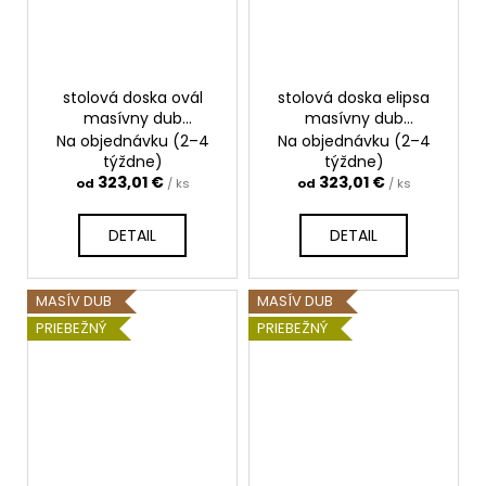
stolová doska ovál
stolová doska elipsa
masívny dub
masívny dub
priebežný
priebežný
Na objednávku (2–4
Na objednávku (2–4
týždne)
týždne)
323,01 €
323,01 €
od
/ ks
od
/ ks
DETAIL
DETAIL
MASÍV DUB
MASÍV DUB
PRIEBEŽNÝ
PRIEBEŽNÝ