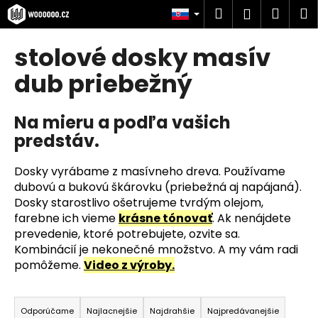
K
Prejsť
Hľadať
Náku
M
Prihlásen
na
o
obsah
Späť
Späť
košík
š
stolové dosky masív
í
Č
dub priebežný
k
o
p
Na mieru a podľa vašich
o
predstáv.
t
r
Dosky vyrábame z masívneho dreva. Používame
e
dubovú a bukovú škárovku (priebežná aj napájaná).
Dosky starostlivo ošetrujeme tvrdým olejom,
b
farebne ich vieme
krásne tónovať
. Ak nenájdete
u
prevedenie, ktoré potrebujete, ozvite sa.
j
Kombinácií je nekonečné množstvo. A my vám radi
e
pomôžeme.
Video z výroby.
t
R
e
a
Odporúčame
Najlacnejšie
Najdrahšie
Najpredávanejšie
n