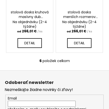
stolová doska kruhová
stolová doska
masívny dub
menších rozmerov
priebežný
masívny dub
Na objednávku (2–4
Na objednávku (2–4
priebežný
týždne)
týždne)
266,01 €
266,01 €
od
/ ks
od
/ ks
DETAIL
DETAIL
6
položiek celkom
O
v
Z
l
á
á
Odoberať newsletter
d
p
a
Nezmeškajte žiadne novinky či zľavy!
ä
c
t
Email
i
i
e