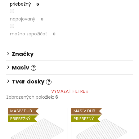
č
priebežný
6
a
m
napojovaný
0
e
možno zapožičať
0
STOLOVÁ
DOSKA
HALIFAX
Značky
PRÍRODNÝ
181,07
Masív
?
€
Tvar dosky
?
VYMAZAŤ FILTRE
Zobrazených položiek:
6
V
MASÍV DUB
MASÍV DUB
ý
PRIEBEŽNÝ
PRIEBEŽNÝ
p
i