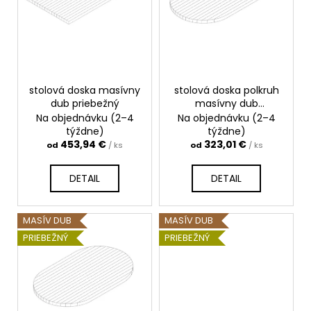
s
p
r
o
d
stolová doska masívny
stolová doska polkruh
u
dub priebežný
masívny dub
k
priebežný
Na objednávku (2–4
Na objednávku (2–4
t
týždne)
týždne)
453,94 €
323,01 €
o
od
/ ks
od
/ ks
v
DETAIL
DETAIL
MASÍV DUB
MASÍV DUB
PRIEBEŽNÝ
PRIEBEŽNÝ