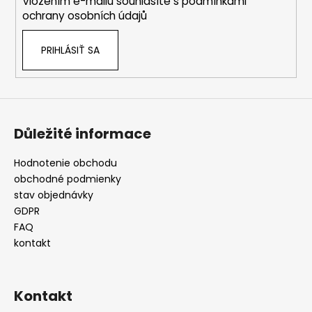
Vložením e-mailu souhlasíte s
podmínkami
e
p
ochrany osobních údajů
r
v
PRIHLÁSIŤ SA
k
y
v
ý
p
i
Důležité informace
s
u
Hodnotenie obchodu
obchodné podmienky
stav objednávky
GDPR
FAQ
kontakt
Kontakt