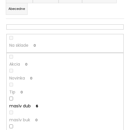
d
á
Abecedne
e
j
n
s
i
ť
e
?
p
Na sklade
0
r
o
Akcia
d
0
HĽADAŤ
u
Novinka
0
k
t
O
Tip
0
o
d
v
p
masív dub
6
o
r
masív buk
0
ú