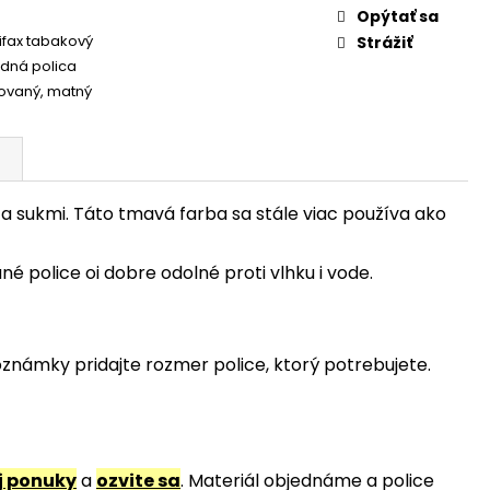
Opýtať sa
ifax tabakový
Strážiť
dná polica
rovaný
,
matný
a sukmi. Táto tmavá farba sa stále viac používa ako
é police oi dobre odolné proti vlhku i vode.
oznámky pridajte rozmer police, ktorý potrebujete.
j ponuky
a
ozvite sa
. Materiál objednáme a police