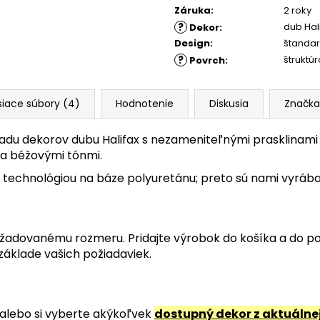
Záruka
:
2 roky
?
dub Hal
Dekor
:
Design
:
štandar
?
štruktú
Povrch
:
siace súbory (4)
Hodnotenie
Diskusia
Značka
du dekorov dubu Halifax s nezameniteľnými prasklinami 
 a béžovými tónmi.
 technológiou na báze polyuretánu; preto sú nami vyrában
 požadovanému rozmeru. Pridajte výrobok do košíka a do p
áklade vašich požiadaviek.
alebo si vyberte akýkoľvek
dostupný dekor z aktuálne