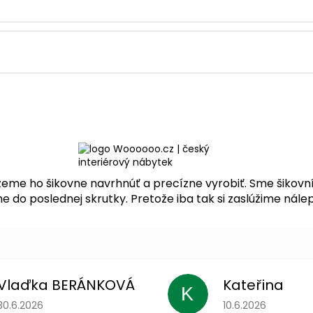
me ho šikovne navrhnúť a precízne vyrobiť. Sme šikovní 
 do poslednej skrutky. Pretože iba tak si zaslúžime nálep
Vlaďka BERÁNKOVÁ
Kateřina
K
Hodnotenie obchodu je 5 z 5 hviezdičiek.
Hodnotenie obchodu
30.6.2026
10.6.2026