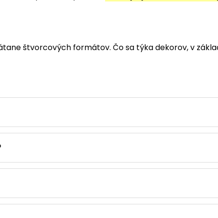
átane štvorcových formátov. Čo sa týka dekorov, v zákla
?