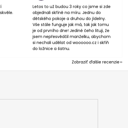
í
Letos to už budou 3 roky co jsme si zde
skvěle.
objednali skříně na míru. Jednu do
dětského pokoje a druhou do jídelny.
Vše stále funguje jak má, tak jak tomu
je od prvního dne! Jediné čeho lituji, že
jsem nepřesvědčil manželku, abychom
si nechali udělat od woooooo.cz i skříň
do ložnice a šatnu.
Zobraziť ďalšie recenzie