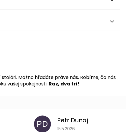
stolári. Možno hľadáte práve nás. Robíme, čo nás
ku vašej spokojnosti.
Raz, dva tri!
Petr Dunaj
PD
 je 5 z 5 hviezdičiek.
Hodnotenie obchodu je 5 z 5 hviezdič
15.5.2026