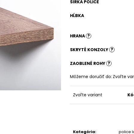
PRÍRODNÝ
ŠÍRKA POLICE
180,92 €
185,87 €
HĹBKA
HRANA
?
SKRYTÉ KONZOLY
?
ZAOBLENÉ ROHY
?
Môžeme doručiť do:
Zvoľte var
Zvoľte variant
Kó
Kategória
:
police 