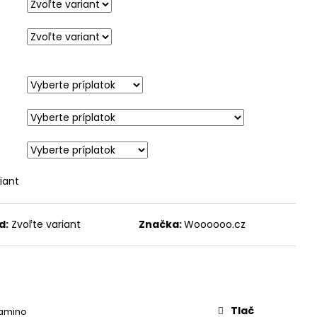
iant
d:
Zvoľte variant
Značka:
Woooooo.cz
Tlač
lamino