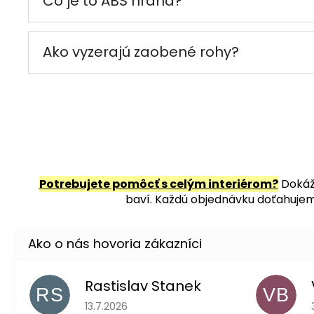
Čo je to ABS hrana?
Ako vyzerajú zaobené rohy?
Potrebujete pomôcť s celým interiérom?
Dokáže
baví. Každú objednávku doťahujeme
Rastislav Stanek
RS
VB
Hodnotenie obchodu je 5 z 5 hviezdičiek.
13.7.2026