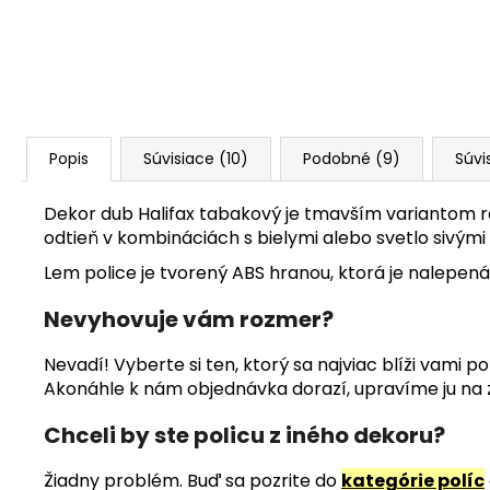
Popis
Súvisiace (10)
Podobné (9)
Súvi
Dekor dub Halifax tabakový je tmavším variantom ra
odtieň v kombináciách s bielymi alebo svetlo sivými
Lem police je tvorený ABS hranou, ktorá je nalepená
Nevyhovuje vám rozmer?
Nevadí! Vyberte si ten, ktorý sa najviac blíži vami
Akonáhle k nám objednávka dorazí, upravíme ju na z
Chceli by ste policu z iného dekoru?
Žiadny problém. Buď sa pozrite do
kategórie políc