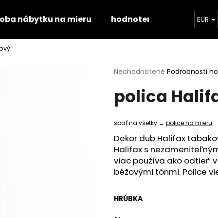
roba nábytku na mieru
hodnotenie obchodu
EUR
kový
Čo potrebujete nájsť?
Priemerné
Neohodnotené
Podrobnosti h
hodnotenie
polica Hali
produktu
HĽADAŤ
je
0,0
z
späť na všetky →
police na mieru
5
Odporúčame
hviezdičiek.
Dekor dub Halifax tabak
Halifax s nezameniteľným
viac používa ako odtieň v
béžovými tónmi.
Police vi
HRÚBKA
STOLOVÁ DOSKA HALIFAX PRÍRODNÝ
STOLOVÁ DOSKA