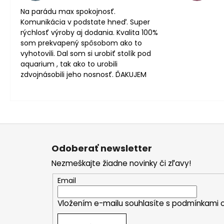
Na parádu max spokojnosť.
Komunikácia v podstate hneď. Super
rýchlosť výroby aj dodania. Kvalita 100%
som prekvapený spôsobom ako to
vyhotovili. Dal som si urobiť stolík pod
aquarium , tak ako to urobili
zdvojnásobili jeho nosnosť. ĎAKUJEM
Z
á
Odoberať newsletter
p
Nezmeškajte žiadne novinky či zľavy!
ä
t
Email
i
Vložením e-mailu souhlasíte s
podmínkami o
e