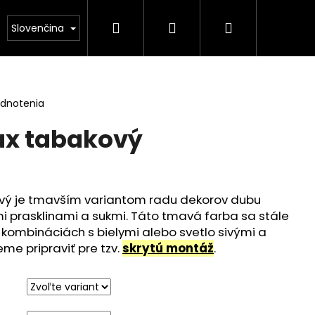
Hľadať
Prihlásenie
Nákupný
kontakt
Slovenčina
košík
odnotenia
fax tabakový
ový je tmavším variantom radu dekorov dubu
i prasklinami a sukmi. Táto tmavá farba sa stále
 kombináciách s bielymi alebo svetlo sivými a
eme pripraviť pre tzv.
skrytú montáž
.
 OVÁL BARDOLINO