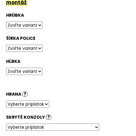
č
montáž
.
a
m
HRÚBKA
e
ŠÍRKA POLICE
STOLOVÁ
DOSKA
BARDOLINO
PRÍRODNÝ
HĹBKA
180,51
€
HRANA
?
SKRYTÉ KONZOLY
?