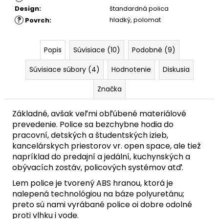
Design
:
štandardná polica
?
hladký
,
polomat
Povrch
:
Popis
Súvisiace (10)
Podobné (9)
Súvisiace súbory (4)
Hodnotenie
Diskusia
Značka
Základné, avšak veľmi obľúbené materiálové
prevedenie. Police sa bezchybne hodia do
pracovní, detských a študentských izieb,
kancelárskych priestorov vr. open space, ale tiež
napríklad do predajní a jedální, kuchynských a
obývacích zostáv, policových systémov atď.
Lem police je tvorený ABS hranou, ktorá je
nalepená technológiou na báze polyuretánu;
preto sú nami vyrábané police oi dobre odolné
proti vlhku i vode.