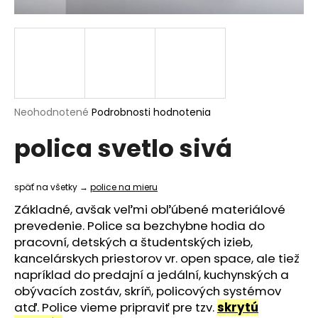
á
j
s
ť
?
Priemerné
Neohodnotené
Podrobnosti hodnotenia
hodnotenie
polica svetlo sivá
produktu
je
HĽADAŤ
0,0
z
späť na všetky →
police na mieru
5
hviezdičiek.
Základné, avšak veľmi obľúbené materiálové
O
prevedenie. Police sa bezchybne hodia do
d
pracovní, detských a študentských izieb,
p
kancelárskych priestorov vr. open space, ale tiež
o
napríklad do predajní a jedální, kuchynských a
r
obývacích zostáv, skríň, policových systémov
ú
atď. Police vieme pripraviť pre tzv.
skrytú