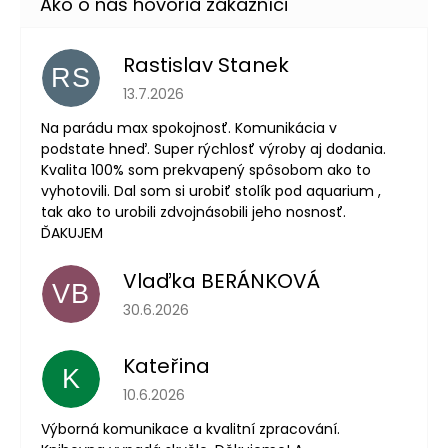
Rastislav Stanek
RS
Hodnotenie obchodu je 5 z 5 hviezdičiek.
13.7.2026
Na parádu max spokojnosť. Komunikácia v
podstate hneď. Super rýchlosť výroby aj dodania.
Kvalita 100% som prekvapený spôsobom ako to
vyhotovili. Dal som si urobiť stolík pod aquarium ,
tak ako to urobili zdvojnásobili jeho nosnosť.
ĎAKUJEM
Vlaďka BERÁNKOVÁ
VB
Hodnotenie obchodu je 5 z 5 hviezdičiek.
30.6.2026
Kateřina
K
Hodnotenie obchodu je 5 z 5 hviezdičiek.
10.6.2026
Výborná komunikace a kvalitní zpracování.