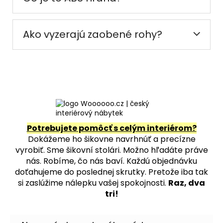
Ako vyzerajú zaobené rohy?
Potrebujete pomôcť s celým interiérom?
Dokážeme ho šikovne navrhnúť a precízne
vyrobiť. Sme šikovní stolári. Možno hľadáte práve
nás. Robíme, čo nás baví. Každú objednávku
doťahujeme do poslednej skrutky. Pretože iba tak
si zaslúžime nálepku vašej spokojnosti.
Raz, dva
tri!