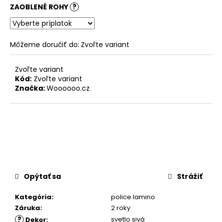
ZAOBLENÉ ROHY
?
Môžeme doručiť do:
Zvoľte variant
Zvoľte variant
Kód:
Zvoľte variant
Značka:
Woooooo.cz
Opýtať sa
Strážiť
Kategória
:
police lamino
Záruka
:
2 roky
?
svetlo sivá
Dekor
: