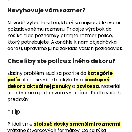
Nevyhovuje vám rozmer?
Nevadí! Vyberte si ten, ktorý sa najviac blíži vami
požadovanému rozmeru. Pridajte výrobok do
košíka a do poznámky pridajte rozmer police,
ktorý potrebujete. Akonáhle k nám objednávka
dorazí, upravíme ju na základe vašich požiadaviek.
Chceli by ste policu z iného dekoru?
Žiadny problém. Buď sa pozrite do
kategórie
políc
alebo si vyberte akýkoľvek
dostupný
dekor z aktuálnej ponuky
a
ozvite sa
. Materiál
objednáme a police vám vyrobíme. Podľa vašich
predstáv
*Tip
Pridali sme
stolové dosky s menšími rozmermi
vrátane štvorcových formátov. Čo sa týka