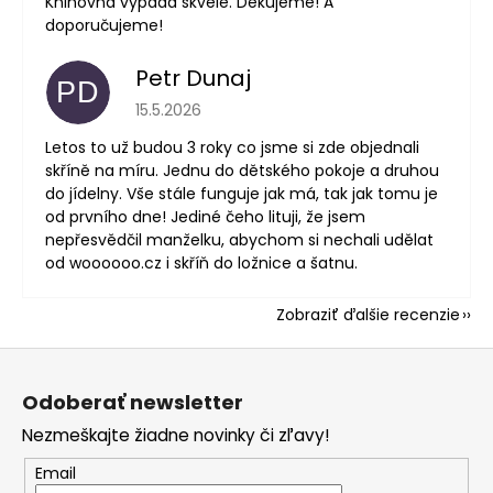
Knihovna vypadá skvěle. Děkujeme! A
doporučujeme!
Petr Dunaj
PD
Hodnotenie obchodu je 5 z 5 hviezdičiek.
15.5.2026
Letos to už budou 3 roky co jsme si zde objednali
skříně na míru. Jednu do dětského pokoje a druhou
do jídelny. Vše stále funguje jak má, tak jak tomu je
od prvního dne! Jediné čeho lituji, že jsem
nepřesvědčil manželku, abychom si nechali udělat
od woooooo.cz i skříň do ložnice a šatnu.
Zobraziť ďalšie recenzie
Z
á
Odoberať newsletter
p
Nezmeškajte žiadne novinky či zľavy!
ä
t
Email