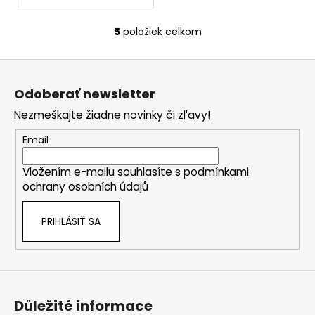
5
položiek celkom
O
v
Z
l
á
á
Odoberať newsletter
d
p
a
Nezmeškajte žiadne novinky či zľavy!
ä
c
t
Email
i
i
e
Vložením e-mailu souhlasíte s
podmínkami
e
p
ochrany osobních údajů
r
v
PRIHLÁSIŤ SA
k
y
v
ý
p
i
Důležité informace