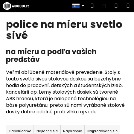
K
Prejsť
Hľadať
Náku
M
Prihlásen
na
o
obsah
Späť
Späť
košík
š
police na mieru svetlo
í
Č
sivé
k
o
p
na mieru a podľa vašich
o
predstáv
t
r
Veľmi obľúbené materiálové prevedenie. Stoly s
e
touto svetlo sivou stolovou doskou sa bezchybne
hodia do pracovní, detských a študentských izieb,
b
kancelárií ap. Lemy stolových dosiek sú tvorené
u
ABS hranou, ktorá je nalepená technológiou na
j
báze polyuretánu; preto sú nami vyrábané stolové
e
dosky dobre odolné proti vlhku aj vode.
t
R
e
a
Odporúčame
Najlacnejšie
Najdrahšie
Najpredávanejšie
n