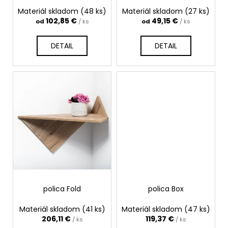
k
Materiál skladom
(48 ks)
Materiál skladom
(27 ks)
t
102,85 €
49,15 €
od
/ ks
od
/ ks
o
v
DETAIL
DETAIL
polica Fold
polica Box
Materiál skladom
(41 ks)
Materiál skladom
(47 ks)
206,11 €
119,37 €
/ ks
/ ks