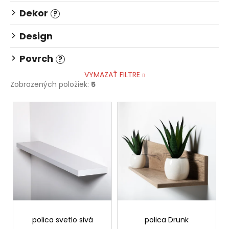
č
a
Dekor
?
m
e
Design
Povrch
?
VZORKY
STOLOVÝCH
VYMAZAŤ FILTRE
DOSIEK
Zobrazených položiek:
5
A
POLÍC
V
4,13
ý
€
p
i
s
p
r
o
d
polica svetlo sivá
polica Drunk
u