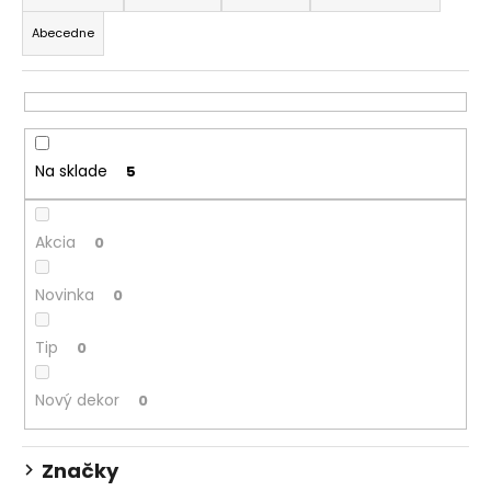
d
á
Abecedne
e
j
n
s
i
ť
e
?
p
Na sklade
5
r
o
Akcia
d
0
HĽADAŤ
u
Novinka
0
k
t
O
Tip
0
o
d
v
p
Nový dekor
0
o
r
ú
Značky