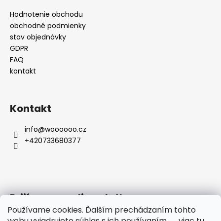
s
u
Hodnotenie obchodu
obchodné podmienky
stav objednávky
GDPR
FAQ
kontakt
Kontakt
info
@
woooooo.cz
+420733680377
Prijímame online platby
Používame cookies. Ďalším prechádzaním tohto
webu vyjadrujete súhlas s ich používaním → viac
tu
.