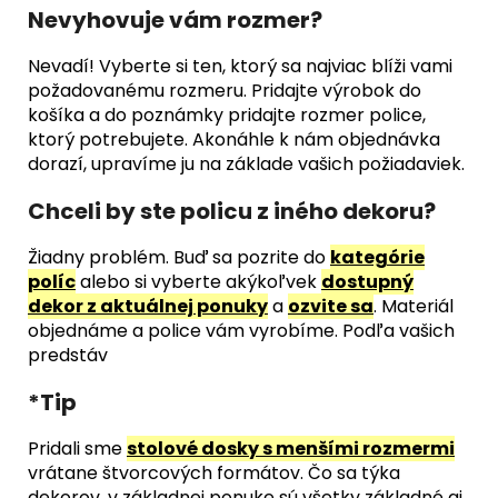
Nevyhovuje vám rozmer?
Nevadí! Vyberte si ten, ktorý sa najviac blíži vami
požadovanému rozmeru. Pridajte výrobok do
košíka a do poznámky pridajte rozmer police,
ktorý potrebujete. Akonáhle k nám objednávka
dorazí, upravíme ju na základe vašich požiadaviek.
Chceli by ste policu z iného dekoru?
Žiadny problém. Buď sa pozrite do
kategórie
políc
alebo si vyberte akýkoľvek
dostupný
dekor z aktuálnej ponuky
a
ozvite sa
. Materiál
objednáme a police vám vyrobíme. Podľa vašich
predstáv
*Tip
Pridali sme
stolové dosky s menšími rozmermi
vrátane štvorcových formátov. Čo sa týka
dekorov, v základnej ponuke sú všetky základné aj