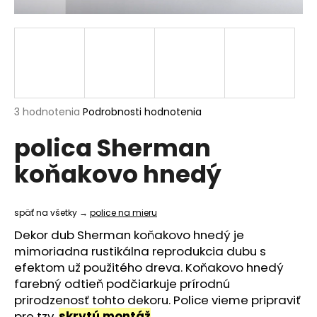
á
j
s
ť
?
Priemerné
3 hodnotenia
Podrobnosti hodnotenia
hodnotenie
polica Sherman
produktu
je
HĽADAŤ
koňakovo hnedý
5,0
z
5
hviezdičiek.
späť na všetky →
police na mieru
O
Dekor dub Sherman koňakovo hnedý je
d
mimoriadna rustikálna reprodukcia dubu s
p
efektom už použitého dreva. Koňakovo hnedý
o
farebný odtieň podčiarkuje prírodnú
r
prirodzenosť tohto dekoru.
Police vieme pripraviť
ú
pre tzv.
skrytú montáž
.