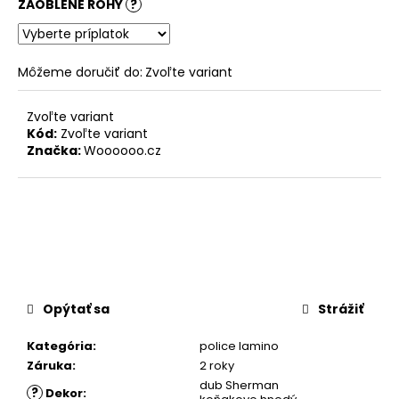
ZAOBLENÉ ROHY
?
Môžeme doručiť do:
Zvoľte variant
Zvoľte variant
Kód:
Zvoľte variant
Značka:
Woooooo.cz
Opýtať sa
Strážiť
Kategória
:
police lamino
Záruka
:
2 roky
dub Sherman
?
Dekor
: