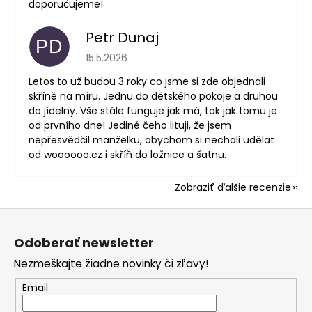
doporučujeme!
Petr Dunaj
PD
Hodnotenie obchodu je 5 z 5 hviezdičiek.
15.5.2026
Letos to už budou 3 roky co jsme si zde objednali
skříně na míru. Jednu do dětského pokoje a druhou
do jídelny. Vše stále funguje jak má, tak jak tomu je
od prvního dne! Jediné čeho lituji, že jsem
nepřesvědčil manželku, abychom si nechali udělat
od woooooo.cz i skříň do ložnice a šatnu.
Zobraziť ďalšie recenzie
Z
á
Odoberať newsletter
p
Nezmeškajte žiadne novinky či zľavy!
ä
t
Email
i