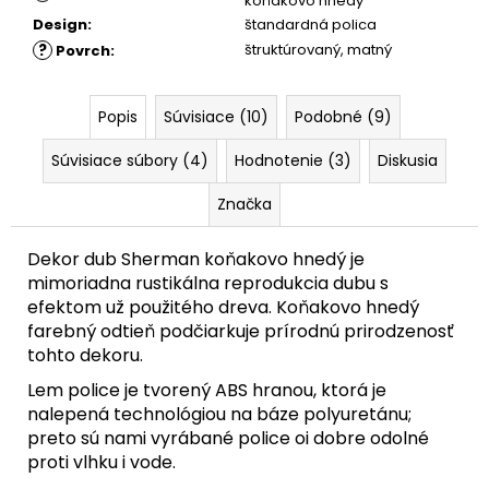
koňakovo hnedý
Design
:
štandardná polica
?
štruktúrovaný
,
matný
Povrch
:
Popis
Súvisiace (10)
Podobné (9)
Súvisiace súbory (4)
Hodnotenie (3)
Diskusia
Značka
Dekor dub Sherman koňakovo hnedý je
mimoriadna rustikálna reprodukcia dubu s
efektom už použitého dreva. Koňakovo hnedý
farebný odtieň podčiarkuje prírodnú prirodzenosť
tohto dekoru.
Lem police je tvorený ABS hranou, ktorá je
nalepená technológiou na báze polyuretánu;
preto sú nami vyrábané police oi dobre odolné
proti vlhku i vode.