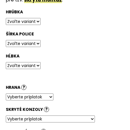
č
a
HRÚBKA
m
e
ŠÍRKA POLICE
STOLOVÁ
DOSKA
BIELA
148,36
HĹBKA
€
HRANA
?
SKRYTÉ KONZOLY
?