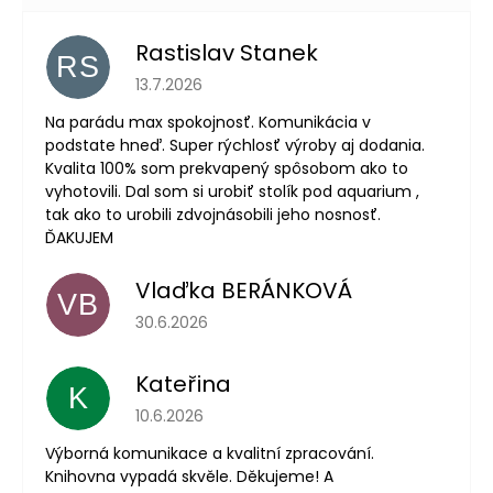
Rastislav Stanek
RS
Hodnotenie obchodu je 5 z 5 hviezdičiek.
13.7.2026
Na parádu max spokojnosť. Komunikácia v
podstate hneď. Super rýchlosť výroby aj dodania.
Kvalita 100% som prekvapený spôsobom ako to
vyhotovili. Dal som si urobiť stolík pod aquarium ,
tak ako to urobili zdvojnásobili jeho nosnosť.
ĎAKUJEM
Vlaďka BERÁNKOVÁ
VB
Hodnotenie obchodu je 5 z 5 hviezdičiek.
30.6.2026
Kateřina
K
Hodnotenie obchodu je 5 z 5 hviezdičiek.
10.6.2026
Výborná komunikace a kvalitní zpracování.
Knihovna vypadá skvěle. Děkujeme! A