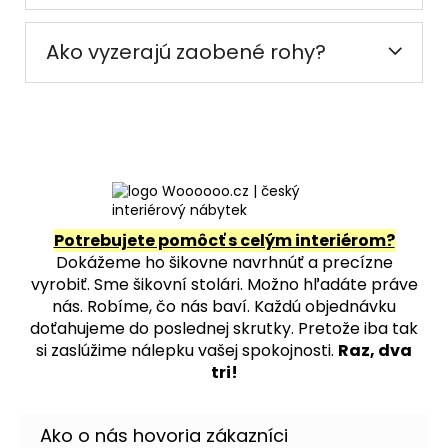
Ako vyzerajú zaobené rohy?
Potrebujete pomôcť s celým interiérom?
Dokážeme ho šikovne navrhnúť a precízne
vyrobiť. Sme šikovní stolári. Možno hľadáte práve
nás. Robíme, čo nás baví. Každú objednávku
doťahujeme do poslednej skrutky. Pretože iba tak
si zaslúžime nálepku vašej spokojnosti.
Raz, dva
tri!