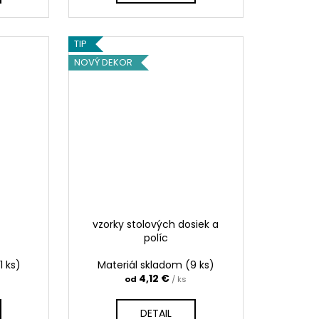
TIP
NOVÝ DEKOR
vzorky stolových dosiek a
políc
1 ks)
Materiál skladom
(9 ks)
4,12 €
od
/ ks
DETAIL