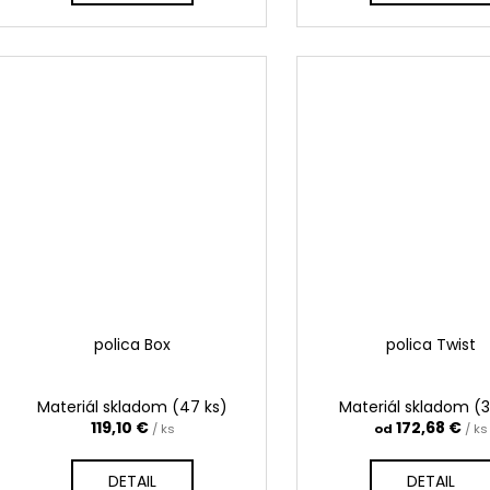
polica Box
polica Twist
Materiál skladom
(47 ks)
Materiál skladom
(3
119,10 €
172,68 €
/ ks
od
/ ks
DETAIL
DETAIL