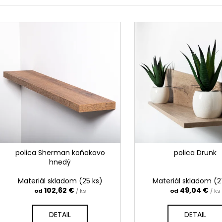
d
DIVOKÝ PRÍROD
180,51 €
e
159,90 €
V
n
ý
i
p
e
i
p
s
r
p
o
r
d
o
u
d
k
u
t
k
polica Sherman koňakovo
polica Drunk
o
t
hnedý
v
o
Materiál skladom
(25 ks)
Materiál skladom
(2
v
102,62 €
49,04 €
od
/ ks
od
/ ks
DETAIL
DETAIL