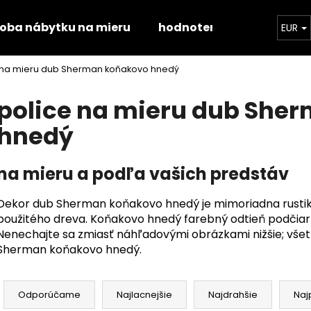
roba nábytku na mieru
hodnotenie obchodu
EUR
 na mieru dub Sherman koňakovo hnedý
Čo potrebujete nájsť?
police na mieru dub She
hnedý
HĽADAŤ
na mieru a podľa vašich predstáv
Odporúčame
Dekor dub Sherman koňakovo hnedý je mimoriadna rustik
použitého dreva. Koňakovo hnedý farebný odtieň podčiark
Nenechajte sa zmiasť náhľadovými obrázkami nižšie; všet
Sherman koňakovo hnedý.
R
a
Odporúčame
Najlacnejšie
Najdrahšie
Naj
STOLOVÁ DOSKA HALIFAX PRÍRODNÝ
STOLOVÁ DOSK