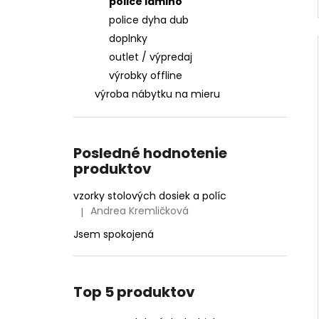
police lamino
police dyha dub
doplnky
outlet / výpredaj
výrobky offline
výroba nábytku na mieru
Posledné hodnotenie
produktov
vzorky stolových dosiek a políc
Andrea Kremličková
|
Hodnotenie produktu je 5 z 5 hviezdičiek.
Jsem spokojená
Top 5 produktov