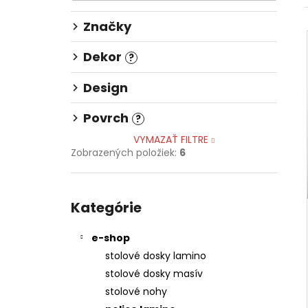
148,36 €
Značky
Dekor
?
Design
Povrch
?
VYMAZAŤ FILTRE
Zobrazených položiek:
6
Preskočiť
kategórie
Kategórie
e-shop
stolové dosky lamino
stolové dosky masív
stolové nohy