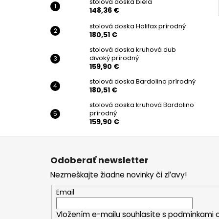
stolová doska biela
148,36 €
stolová doska Halifax prírodný
180,51 €
stolová doska kruhová dub
divoký prírodný
159,90 €
stolová doska Bardolino prírodný
180,51 €
stolová doska kruhová Bardolino
prírodný
159,90 €
Z
á
Odoberať newsletter
p
Nezmeškajte žiadne novinky či zľavy!
ä
t
Email
i
Vložením e-mailu souhlasíte s
podmínkami o
e