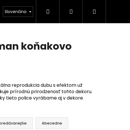
Hľadať
Prihlásenie
Nákupný
kontakt
Slovenčina
košík
rman koňakovo
álna reprodukcia dubu s efektom už
uje prírodnú prirodzenosť tohto dekoru.
ky tieto police vyrábame aj v dekore
predávanejšie
Abecedne
A KRUHOVÁ DUB