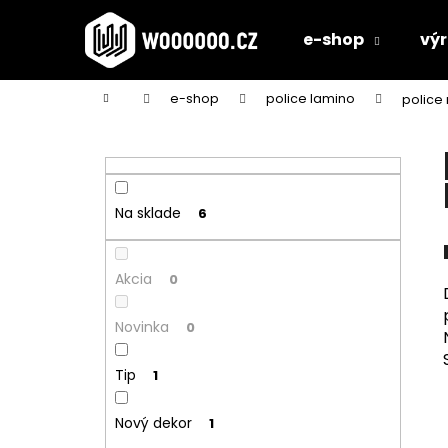
K
Prejsť
na
o
e-shop
vý
obsah
Späť
Späť
š
do
do
í
Domov
e-shop
police lamino
police
k
obchodu
obchodu
B
o
č
n
Na sklade
6
ý
p
Akcia
a
0
n
Novinka
0
e
l
Tip
1
Nový dekor
1
STOLOVÁ DOSKA BIELA