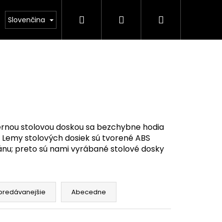
Hľadať
Prihlásenie
Nákupný
kontakt
Slovenčina
košík
iernou stolovou doskou sa bezchybne hodia
p. Lemy stolových dosiek sú tvorené ABS
ánu; preto sú nami vyrábané stolové dosky
predávanejšie
Abecedne
A KRUHOVÁ DUB