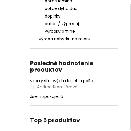
police lamino
police dyha dub
doplnky
outlet / výpredaj
výrobky offline
výroba nábytku na mieru
Posledné hodnotenie
produktov
vzorky stolových dosiek a políc
Andrea Kremličková
|
Hodnotenie produktu je 5 z 5 hviezdičiek.
Jsem spokojená
Top 5 produktov