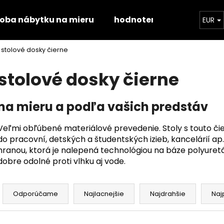
roba nábytku na mieru
hodnotenie obchodu
EUR
stolové dosky čierne
Čo potrebujete nájsť?
stolové dosky čierne
HĽADAŤ
na mieru a podľa vašich predstáv
Veľmi obľúbené materiálové prevedenie. Stoly s touto č
Odporúčame
do pracovní, detských a študentských izieb, kancelárií a
hranou, ktorá je nalepená technológiou na báze polyuret
dobre odolné proti vlhku aj vode.
R
a
Odporúčame
Najlacnejšie
Najdrahšie
Naj
d
STOLOVÁ DOSKA HALIFAX PRÍRODNÝ
STOLOVÁ DOSK
e