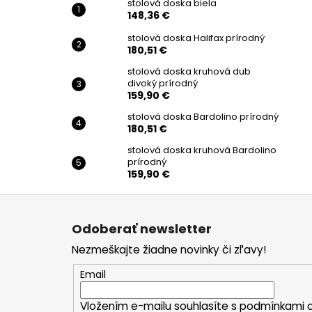
stolová doska biela
148,36 €
stolová doska Halifax prírodný
180,51 €
stolová doska kruhová dub
divoký prírodný
159,90 €
stolová doska Bardolino prírodný
180,51 €
stolová doska kruhová Bardolino
prírodný
159,90 €
Z
á
Odoberať newsletter
p
Nezmeškajte žiadne novinky či zľavy!
ä
t
Email
i
Vložením e-mailu souhlasíte s
podmínkami o
e