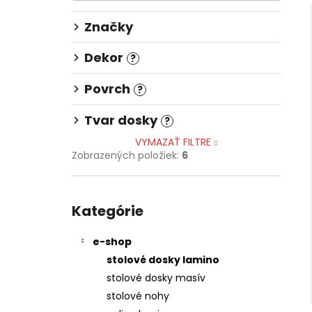
148,36 €
Značky
Dekor
?
Povrch
?
Tvar dosky
?
VYMAZAŤ FILTRE
Zobrazených položiek:
6
Preskočiť
kategórie
Kategórie
e-shop
stolové dosky lamino
stolové dosky masív
stolové nohy