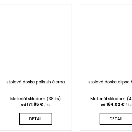
stolová doska polkruh čierna
stolová doska elipsa 
Materiál skladom
(38 ks)
Materiál skladom
(4
171,85 €
164,02 €
od
/ ks
od
/ ks
DETAIL
DETAIL