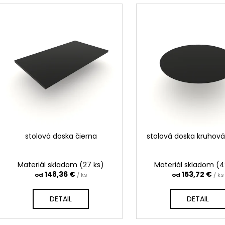
V
DIVOKÝ PRÍROD
180,51 €
n
ý
159,90 €
i
p
e
i
p
s
r
p
o
r
d
o
u
d
k
u
t
k
stolová doska čierna
stolová doska kruhová
o
t
v
o
Materiál skladom
(27 ks)
Materiál skladom
(4
v
148,36 €
153,72 €
od
/ ks
od
/ ks
DETAIL
DETAIL