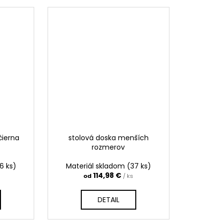
čierna
stolová doska menších
rozmerov
6 ks)
Materiál skladom
(37 ks)
114,98 €
od
/ ks
DETAIL