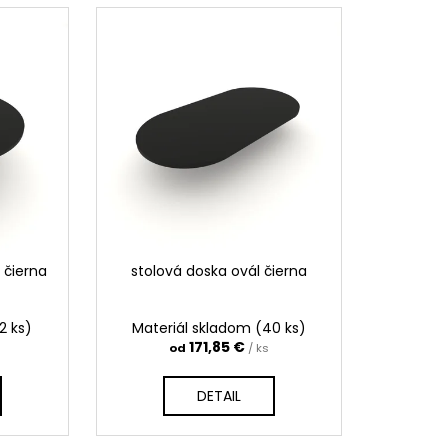
NÝ
 čierna
stolová doska ovál čierna
2 ks)
Materiál skladom
(40 ks)
171,85 €
od
/ ks
DETAIL