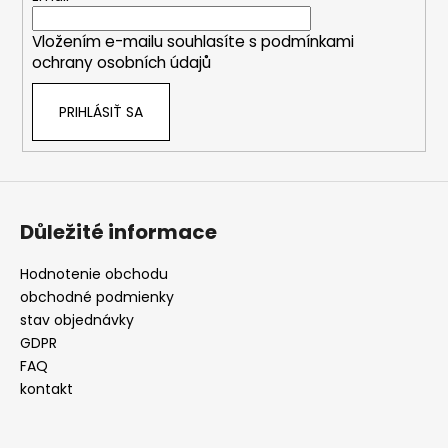
i
i
e
Vložením e-mailu souhlasíte s
podmínkami
e
p
ochrany osobních údajů
r
v
PRIHLÁSIŤ SA
k
y
v
ý
p
i
Důležité informace
s
u
Hodnotenie obchodu
obchodné podmienky
stav objednávky
GDPR
FAQ
kontakt