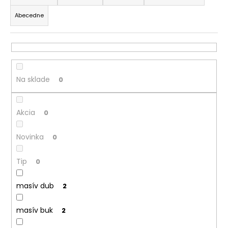
d
á
Abecedne
e
j
n
s
i
ť
e
?
p
Na sklade
0
r
o
Akcia
d
0
HĽADAŤ
u
Novinka
0
k
t
O
Tip
0
o
d
v
p
masív dub
2
o
r
masív buk
2
ú