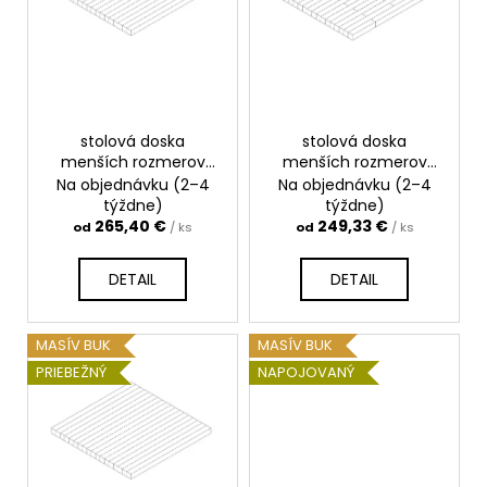
s
p
r
o
d
stolová doska
stolová doska
u
menších rozmerov
menších rozmerov
k
masívny dub
masívny dub
Na objednávku (2–4
Na objednávku (2–4
t
priebežný
napojovaný
týždne)
týždne)
265,40 €
249,33 €
o
od
/ ks
od
/ ks
v
DETAIL
DETAIL
MASÍV BUK
MASÍV BUK
PRIEBEŽNÝ
NAPOJOVANÝ