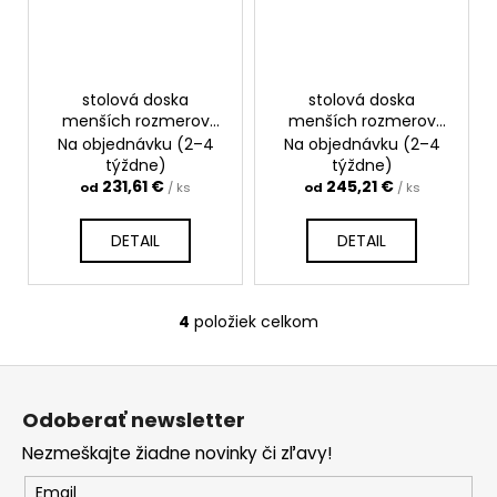
stolová doska
stolová doska
menších rozmerov
menších rozmerov
masívny buk
masívny buk napájaný
Na objednávku (2–4
Na objednávku (2–4
priebežný
týždne)
týždne)
231,61 €
245,21 €
od
/ ks
od
/ ks
DETAIL
DETAIL
4
položiek celkom
O
v
Z
l
á
á
Odoberať newsletter
d
p
a
Nezmeškajte žiadne novinky či zľavy!
ä
c
t
Email