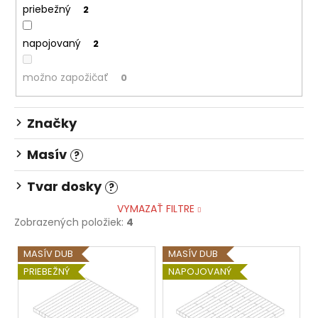
č
priebežný
2
a
m
napojovaný
2
e
možno zapožičať
0
STOLOVÁ
DOSKA
KRUHOVÁ
Značky
BARDOLINO
PRÍRODNÝ
Masív
?
159,90
€
Tvar dosky
?
VYMAZAŤ FILTRE
Zobrazených položiek:
4
V
MASÍV DUB
MASÍV DUB
ý
PRIEBEŽNÝ
NAPOJOVANÝ
p
i