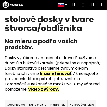
K
Prejsť
Hľadať
Náku
M
Prihlásen
na
o
obsah
Späť
Späť
košík
š
stolové dosky v tvare
í
Č
štvorca/obdĺžnika
k
o
p
Na mieru a podľa vašich
o
predstáv.
t
r
Dosky vyrábame z masívneho dreva. Používame
e
dubovú a bukovú škárovku (priebežná aj napájaná).
Dosky starostlivo ošetrujeme tvrdým olejom,
b
farebne ich vieme
krásne tónovať
. Ak nenájdete
u
prevedenie, ktoré potrebujete, ozvite sa.
j
Kombinácií je nekonečné množstvo. A my vám radi
e
pomôžeme.
Video z výroby.
t
R
e
a
Odporúčame
Najlacnejšie
Najdrahšie
Najpredávanejšie
n