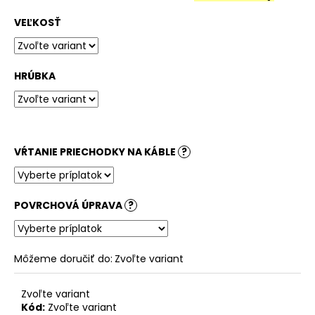
č
a
VEĽKOSŤ
m
e
HRÚBKA
STOLOVÁ
DOSKA
HALIFAX
PRÍRODNÝ
180,99
VŔTANIE PRIECHODKY NA KÁBLE
?
€
POVRCHOVÁ ÚPRAVA
?
Môžeme doručiť do:
Zvoľte variant
Zvoľte variant
Kód:
Zvoľte variant