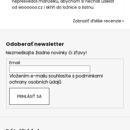
nepřesvědčil manželku, abychom si nechali udělat
od woooooo.cz i skříň do ložnice a šatnu.
Zobraziť ďalšie recenzie
Z
á
Odoberať newsletter
p
Nezmeškajte žiadne novinky či zľavy!
ä
t
Email
i
Vložením e-mailu souhlasíte s
podmínkami
e
ochrany osobních údajů
PRIHLÁSIŤ SA