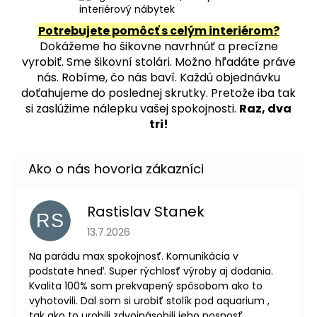
Potrebujete pomôcť s celým interiérom?
Dokážeme ho šikovne navrhnúť a precízne
vyrobiť. Sme šikovní stolári. Možno hľadáte práve
nás. Robíme, čo nás baví. Každú objednávku
doťahujeme do poslednej skrutky. Pretože iba tak
si zaslúžime nálepku vašej spokojnosti.
Raz, dva
tri!
Rastislav Stanek
RS
Hodnotenie obchodu je 5 z 5 hviezdičiek.
13.7.2026
Na parádu max spokojnosť. Komunikácia v
podstate hneď. Super rýchlosť výroby aj dodania.
Kvalita 100% som prekvapený spôsobom ako to
vyhotovili. Dal som si urobiť stolík pod aquarium ,
tak ako to urobili zdvojnásobili jeho nosnosť.