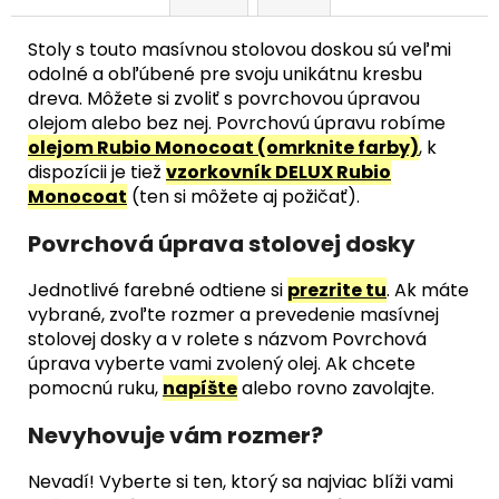
Stoly s touto masívnou stolovou doskou sú veľmi
odolné a obľúbené pre svoju unikátnu kresbu
dreva. Môžete si zvoliť s povrchovou úpravou
olejom alebo bez nej. Povrchovú úpravu robíme
olejom Rubio Monocoat (omrknite farby)
, k
dispozícii je tiež
vzorkovník DELUX Rubio
Monocoat
(ten si môžete aj požičať).
Povrchová úprava stolovej dosky
Jednotlivé farebné odtiene si
prezrite tu
. Ak máte
vybrané, zvoľte rozmer a prevedenie masívnej
stolovej dosky a v rolete s názvom Povrchová
úprava vyberte vami zvolený olej. Ak chcete
pomocnú ruku,
napíšte
alebo rovno zavolajte.
Nevyhovuje vám rozmer?
Nevadí! Vyberte si ten, ktorý sa najviac blíži vami