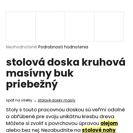
á
j
s
ť
?
Priemerné
Neohodnotené
Podrobnosti hodnotenia
hodnotenie
stolová doska kruhová
produktu
je
HĽADAŤ
masívny buk
0,0
z
priebežný
5
hviezdičiek.
O
d
späť na všetky →
stolové dosky masív
p
Stoly s touto pracovnou doskou sú veľmi odolné
o
a obľúbené pre svoju unikátnu kresbu dreva.
r
Môžete si zvoliť s povrchovou úpravou
olejom
ú
alebo bez nej. Nezabudnite na
stolové nohy
.