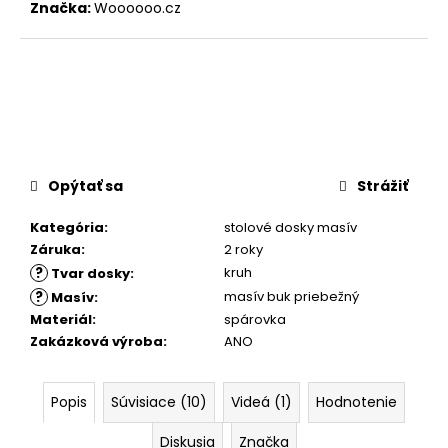
Značka:
Woooooo.cz
Opýtať sa
Strážiť
Kategória
:
stolové dosky masív
Záruka
:
2 roky
?
kruh
Tvar dosky
:
?
masív buk priebežný
Masív
:
Materiál
:
spárovka
Zakázková výroba
:
ANO
Popis
Súvisiace (10)
Videá (1)
Hodnotenie
Diskusia
Značka