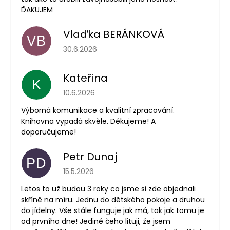
ĎAKUJEM
Vlaďka BERÁNKOVÁ
VB
Hodnotenie obchodu je 5 z 5 hviezdičiek.
30.6.2026
Kateřina
K
Hodnotenie obchodu je 5 z 5 hviezdičiek.
10.6.2026
Výborná komunikace a kvalitní zpracování.
Knihovna vypadá skvěle. Děkujeme! A
doporučujeme!
Petr Dunaj
PD
Hodnotenie obchodu je 5 z 5 hviezdičiek.
15.5.2026
Letos to už budou 3 roky co jsme si zde objednali
skříně na míru. Jednu do dětského pokoje a druhou
do jídelny. Vše stále funguje jak má, tak jak tomu je
od prvního dne! Jediné čeho lituji, že jsem