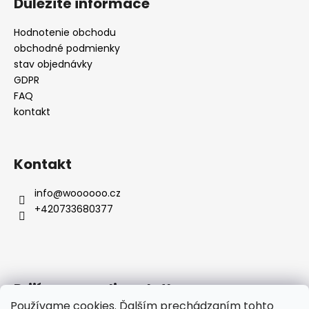
Důležité informace
Hodnotenie obchodu
obchodné podmienky
stav objednávky
GDPR
FAQ
kontakt
Kontakt
info
@
woooooo.cz
+420733680377
Prijímame online platby
Používame cookies. Ďalším prechádzaním tohto