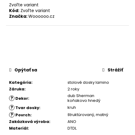
Zvoľte variant
Kód:
Zvoľte variant
Značka:
Woooooo.cz
Opýtať sa
Strážiť
Kategória
:
stolové dosky lamino
Záruka
:
2 roky
dub Sherman
?
Dekor
:
koňakovo hnedý
?
kruh
Tvar dosky
:
?
štruktúrovaný
,
matný
Povrch
:
Zakázková výroba
:
ANO
Materiál
:
DTDL