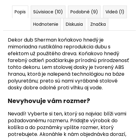
Popis
Súvisiace (10)
Podobné (9)
Videá (1)
Hodnotenie
Diskusia
Značka
Dekor dub Sherman koňakovo hnedý je
mimoriadna rustikálna reprodukcia dubu s
efektom už použitého dreva. Koňakovo hnedý
farebný odtieň podčiarkuje prírodnú prirodzenosť
tohto dekoru. Lem stolovej dosky je tvorený ABS
hranou, ktorá je nalepená technológiou na báze
polyuretánu; preto sú nami vyrábané stolové
dosky dobre odolné proti vlhku aj vode.
Nevyhovuje vám rozmer?
Nevadí! Vyberte si ten, ktorý sa najviac blíži vami
požadovanému rozmeru. Pridajte výrobok do
košíka a do poznámky vpíšte rozmer, ktorý
potrebujete. Akonáhle k nám objednávka dorazí,