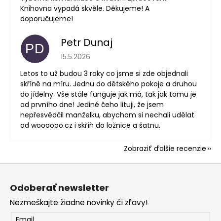
Knihovna vypadá skvěle. Děkujeme! A
doporučujeme!
Petr Dunaj
PD
Hodnotenie obchodu je 5 z 5 hviezdičiek.
15.5.2026
Letos to už budou 3 roky co jsme si zde objednali
skříně na míru. Jednu do dětského pokoje a druhou
do jídelny. Vše stále funguje jak má, tak jak tomu je
od prvního dne! Jediné čeho lituji, že jsem
nepřesvědčil manželku, abychom si nechali udělat
od woooooo.cz i skříň do ložnice a šatnu.
Zobraziť ďalšie recenzie
Z
á
Odoberať newsletter
p
Nezmeškajte žiadne novinky či zľavy!
ä
t
Email