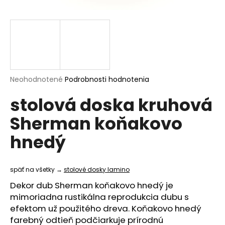
á
j
s
ť
?
Priemerné
Neohodnotené
Podrobnosti hodnotenia
hodnotenie
stolová doska kruhová
produktu
je
HĽADAŤ
Sherman koňakovo
0,0
z
hnedý
5
hviezdičiek.
O
d
späť na všetky →
stolové dosky lamino
p
Dekor dub Sherman koňakovo hnedý je
o
mimoriadna rustikálna reprodukcia dubu s
r
efektom už použitého dreva. Koňakovo hnedý
ú
farebný odtieň podčiarkuje prírodnú