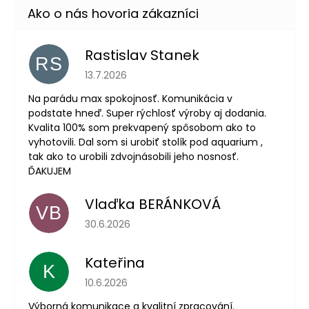
Rastislav Stanek
RS
Hodnotenie obchodu je 5 z 5 hviezdičiek.
13.7.2026
Na parádu max spokojnosť. Komunikácia v
podstate hneď. Super rýchlosť výroby aj dodania.
Kvalita 100% som prekvapený spôsobom ako to
vyhotovili. Dal som si urobiť stolík pod aquarium ,
tak ako to urobili zdvojnásobili jeho nosnosť.
ĎAKUJEM
Vlaďka BERÁNKOVÁ
VB
Hodnotenie obchodu je 5 z 5 hviezdičiek.
30.6.2026
Kateřina
K
Hodnotenie obchodu je 5 z 5 hviezdičiek.
10.6.2026
Výborná komunikace a kvalitní zpracování.