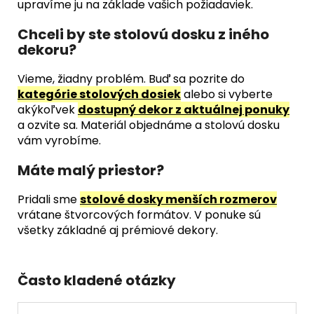
upravíme ju na základe vašich požiadaviek.
Chceli by ste stolovú dosku z iného
dekoru?
Vieme, žiadny problém. Buď sa pozrite do
kategórie stolových dosiek
alebo si vyberte
akýkoľvek
dostupný dekor z aktuálnej ponuky
a ozvite sa. Materiál objednáme a stolovú dosku
vám vyrobíme.
Máte malý priestor?
Pridali sme
stolové dosky menších rozmerov
vrátane štvorcových formátov. V ponuke sú
všetky základné aj prémiové dekory.
Často kladené otázky