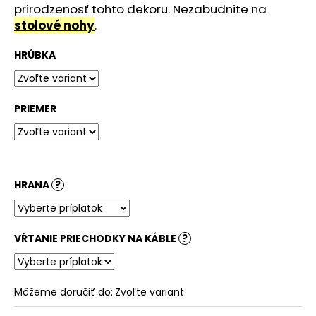
č
prirodzenosť tohto dekoru. Nezabudnite na
a
stolové nohy
.
m
e
HRÚBKA
STOLOVÁ
DOSKA
PRIEMER
HALIFAX
PRÍRODNÝ
181,07
€
HRANA
?
VŔTANIE PRIECHODKY NA KÁBLE
?
Môžeme doručiť do:
Zvoľte variant