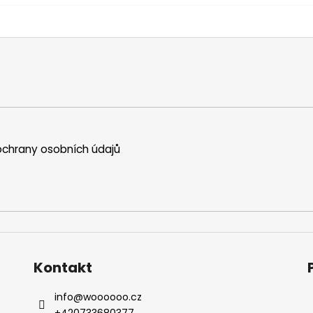
chrany osobních údajů
Kontakt
info
@
woooooo.cz