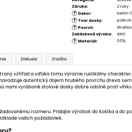
Záruka
:
2 roky
?
betón 
Dekor
:
?
polkruh
Tvar dosky
:
?
štruktú
Povrch
:
Zakázková výroba
:
ANO
?
DTDL
Materiál
:
nie
Diskusia
Značka
raný vzhľad a vďaka tomu výrazne rustikálny charakter.
 navodzuje autentický dojem hrubého povrchu dreva. Lem s
ú nami vyrábané stolové dosky dobre odolné proti vlhku 
i požadovanému rozmeru. Pridajte výrobok do košíka a do 
áklade vašich požiadaviek.
oru?