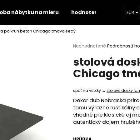
roba nábytku na mieru
hodnotenie obchodu
EUR
ka polkruh beton Chicago tmavo šedý
Čo potrebujete nájsť?
Priemerné
Neohodnotené
Podrobnosti h
hodnotenie
stolová dos
produktu
HĽADAŤ
je
Chicago tm
0,0
z
5
Odporúčame
hviezdičiek.
späť na všetky →
stolové dosky la
Dekor dub Nebraska prír
tomu výrazne rustikálny c
vhodné pre klasické aj m
autentický dojem hrubéh
STOLOVÁ DOSKA HALIFAX PRÍRODNÝ
STOLOVÁ DOSK
HRÚBKA