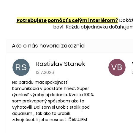
Potrebujete pomôcť s celým interiérom?
Dokáže
baví. Každú objednávku doťahujeme
Rastislav Stanek
RS
VB
Hodnotenie obchodu je 5 z 5 hviezdičiek.
13.7.2026
Na parádu max spokojnosť.
Komunikácia v podstate hneď. Super
rýchlosť výroby aj dodania. Kvalita 100%
som prekvapený spôsobom ako to
vyhotovili. Dal som si urobiť stolík pod
aquarium , tak ako to urobili
zdvojnásobili jeho nosnosť. ĎAKUJEM