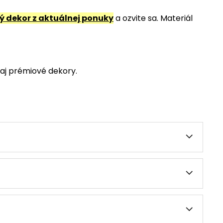
 dekor z aktuálnej ponuky
a ozvite sa. Materiál
aj prémiové dekory.