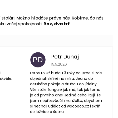
stolári. Možno hľadáte práve nás. Robíme, čo nás
ku vašej spokojnosti.
Raz, dva tri!
Petr Dunaj
PD
 je 5 z 5 hviezdičiek.
Hodnotenie obchodu je 5 z 5 hviezdič
15.5.2026
í
Letos to už budou 3 roky co jsme si zde
skvěle.
objednali skříně na míru. Jednu do
dětského pokoje a druhou do jídelny.
Vše stále funguje jak má, tak jak tomu
je od prvního dne! Jediné čeho lituji, že
jsem nepřesvědčil manželku, abychom
si nechali udělat od woooooo.cz i skříň
do ložnice a šatnu.