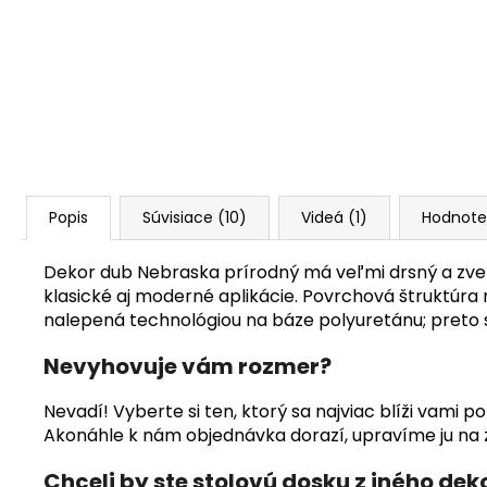
Popis
Súvisiace (10)
Videá (1)
Hodnote
Dekor dub Nebraska prírodný má veľmi drsný a zvet
klasické aj moderné aplikácie. Povrchová štruktúra
nalepená technológiou na báze polyuretánu; preto s
Nevyhovuje vám rozmer?
Nevadí! Vyberte si ten, ktorý sa najviac blíži vam
Akonáhle k nám objednávka dorazí, upravíme ju na z
Chceli by ste stolovú dosku z iného dek