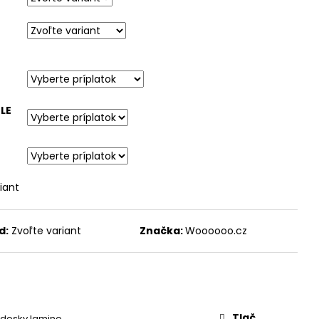
NÝ
LE
iant
d:
Zvoľte variant
Značka:
Woooooo.cz
Tlač
 dosky lamino