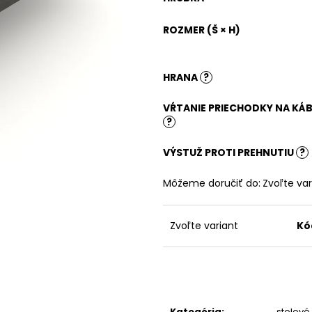
DIVOKÝ PRÍROD
180,51 €
159,90 €
ROZMER (Š × H)
HRANA
?
VŔTANIE PRIECHODKY NA KÁB
?
VÝSTUŽ PROTI PREHNUTIU
?
Môžeme doručiť do:
Zvoľte var
Zvoľte variant
Kó
Kategória
:
stolové