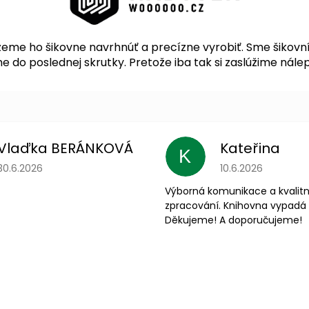
me ho šikovne navrhnúť a precízne vyrobiť. Sme šikovní 
 do poslednej skrutky. Pretože iba tak si zaslúžime nálep
Vlaďka BERÁNKOVÁ
Kateřina
K
Hodnotenie obchodu je 5 z 5 hviezdičiek.
Hodnotenie obchodu
30.6.2026
10.6.2026
Výborná komunikace a kvalitn
zpracování. Knihovna vypadá 
Děkujeme! A doporučujeme!