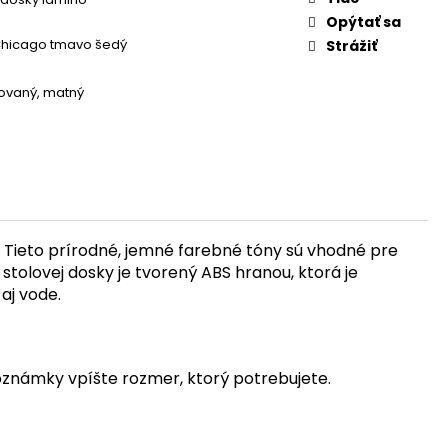
Opýtať sa
Chicago tmavo šedý
Strážiť
rovaný
,
matný
 Tieto prírodné, jemné farebné tóny sú vhodné pre
tolovej dosky je tvorený ABS hranou, ktorá je
aj vode.
poznámky vpíšte rozmer, ktorý potrebujete.