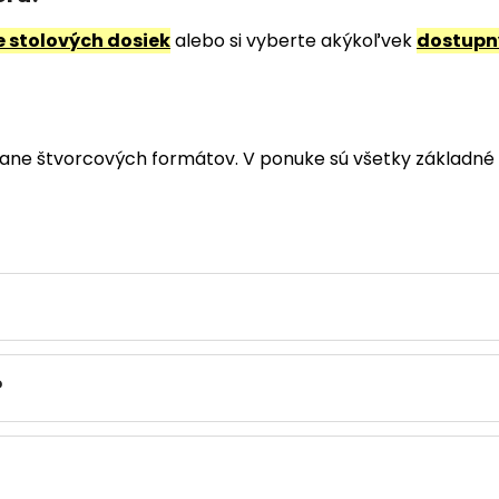
e stolových dosiek
alebo si vyberte akýkoľvek
dostupný
ane štvorcových formátov. V ponuke sú všetky základné 
?