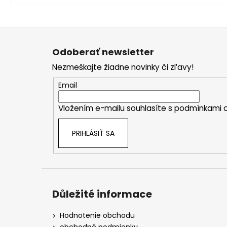
Z
á
Odoberať newsletter
p
Nezmeškajte žiadne novinky či zľavy!
ä
t
Email
i
Vložením e-mailu souhlasíte s
podmínkami o
e
PRIHLÁSIŤ SA
Důležité informace
Hodnotenie obchodu