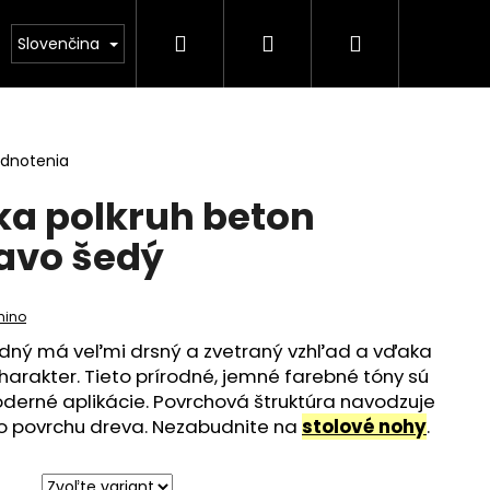
Hľadať
Prihlásenie
Nákupný
kontakt
Slovenčina
košík
odnotenia
ka polkruh beton
avo šedý
mino
odný má veľmi drsný a zvetraný vzhľad a vďaka
harakter. Tieto prírodné, jemné farebné tóny sú
oderné aplikácie. Povrchová štruktúra navodzuje
o povrchu dreva. Nezabudnite na
stolové nohy
.
A KRUHOVÁ DUB