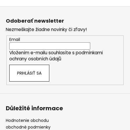
Z
á
Odoberať newsletter
p
Nezmeškajte žiadne novinky či zľavy!
ä
t
Email
i
Vložením e-mailu souhlasíte s
podmínkami
e
ochrany osobních údajů
PRIHLÁSIŤ SA
Důležité informace
Hodnotenie obchodu
obchodné podmienky