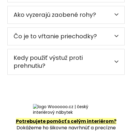
Ako vyzerajú zaobené rohy?
Čo je to vŕtanie priechodky?
Kedy použiť výstuž proti
prehnutiu?
Potrebujete pomôcť s celým interiérom?
Dokážeme ho šikovne navrhnúť a precízne