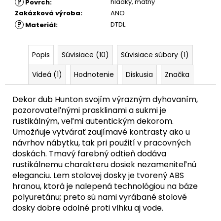
?
hladký
,
matný
Povrch
:
Zakázková výroba
:
ANO
?
DTDL
Materiál
:
Popis
Súvisiace (10)
Súvisiace súbory (1)
Videá (1)
Hodnotenie
Diskusia
Značka
Dekor dub Hunton svojím výrazným dyhovaním,
pozorovateľnými prasklinami a sukmi je
rustikálným, veľmi autentickým dekorom.
Umožňuje vytvárať zaujímavé kontrasty ako u
návrhov nábytku, tak pri použití v pracovných
doskách. Tmavý farebný odtieň dodáva
rustikálnemu charakteru dosiek nezameniteľnú
eleganciu. Lem stolovej dosky je tvorený ABS
hranou, ktorá je nalepená technológiou na báze
polyuretánu; preto sú nami vyrábané stolové
dosky dobre odolné proti vlhku aj vode.