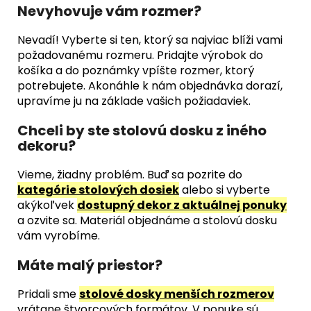
Nevyhovuje vám rozmer?
Nevadí! Vyberte si ten, ktorý sa najviac blíži vami
požadovanému rozmeru. Pridajte výrobok do
košíka a do poznámky vpíšte rozmer, ktorý
potrebujete. Akonáhle k nám objednávka dorazí,
upravíme ju na základe vašich požiadaviek.
Chceli by ste stolovú dosku z iného
dekoru?
Vieme, žiadny problém. Buď sa pozrite do
kategórie stolových dosiek
alebo si vyberte
akýkoľvek
dostupný dekor z aktuálnej ponuky
a ozvite sa. Materiál objednáme a stolovú dosku
vám vyrobíme.
Máte malý priestor?
Pridali sme
stolové dosky menších rozmerov
vrátane štvorcových formátov. V ponuke sú