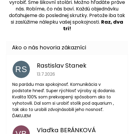
vyrobiť. Sme šikovní stolári. Možno hľadáte práve
nás. Robíme, čo nás baví. Každú objednávku
doťahujeme do poslednej skrutky. Pretože iba tak
si zaslúžime nálepku vašej spokojnosti.
Raz, dva
tri!
Rastislav Stanek
RS
Hodnotenie obchodu je 5 z 5 hviezdičiek.
13.7.2026
Na parádu max spokojnosť. Komunikácia v
podstate hneď. Super rýchlosť výroby aj dodania.
Kvalita 100% som prekvapený spôsobom ako to
vyhotovili. Dal som si urobiť stolík pod aquarium ,
tak ako to urobili zdvojnásobili jeho nosnosť.
ĎAKUJEM
Vlaďka BERÁNKOVÁ
VB