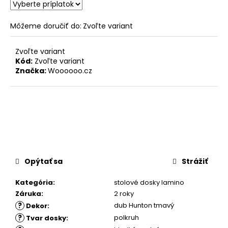
Môžeme doručiť do:
Zvoľte variant
Zvoľte variant
Kód:
Zvoľte variant
Značka:
Woooooo.cz
Opýtať sa
Strážiť
Kategória
:
stolové dosky lamino
Záruka
:
2 roky
?
dub Hunton tmavý
Dekor
:
?
polkruh
Tvar dosky
: