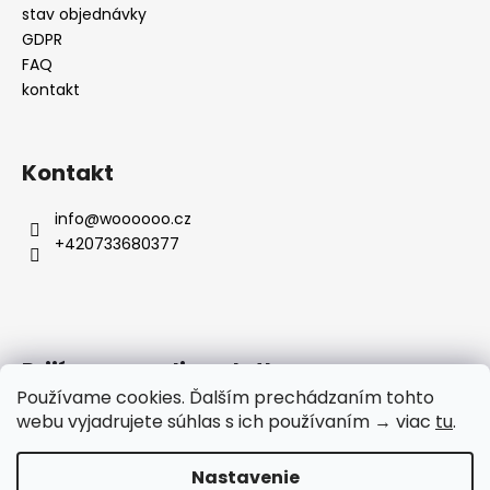
stav objednávky
GDPR
FAQ
kontakt
Kontakt
info
@
woooooo.cz
+420733680377
Prijímame online platby
Používame cookies. Ďalším prechádzaním tohto
webu vyjadrujete súhlas s ich používaním → viac
tu
.
Nastavenie