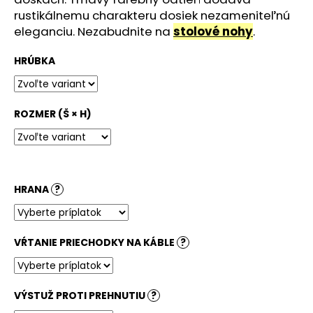
č
rustikálnemu charakteru dosiek nezameniteľnú
a
eleganciu. Nezabudnite na
stolové nohy
.
m
e
HRÚBKA
STOLOVÁ
DOSKA
KRUHOVÁ
ROZMER (Š × H)
BARDOLINO
PRÍRODNÝ
159,90
€
HRANA
?
VŔTANIE PRIECHODKY NA KÁBLE
?
VÝSTUŽ PROTI PREHNUTIU
?