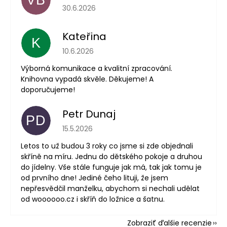
Hodnotenie obchodu je 5 z 5 hviezdičiek.
30.6.2026
Kateřina
K
Hodnotenie obchodu je 5 z 5 hviezdičiek.
10.6.2026
Výborná komunikace a kvalitní zpracování.
Knihovna vypadá skvěle. Děkujeme! A
doporučujeme!
Petr Dunaj
PD
Hodnotenie obchodu je 5 z 5 hviezdičiek.
15.5.2026
Letos to už budou 3 roky co jsme si zde objednali
skříně na míru. Jednu do dětského pokoje a druhou
do jídelny. Vše stále funguje jak má, tak jak tomu je
od prvního dne! Jediné čeho lituji, že jsem
nepřesvědčil manželku, abychom si nechali udělat
od woooooo.cz i skříň do ložnice a šatnu.
Zobraziť ďalšie recenzie