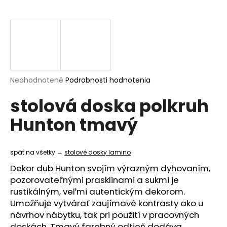
á
j
s
ť
?
Priemerné
Neohodnotené
Podrobnosti hodnotenia
hodnotenie
stolová doska polkruh
produktu
je
HĽADAŤ
Hunton tmavý
0,0
z
5
hviezdičiek.
späť na všetky →
stolové dosky lamino
O
Dekor dub Hunton svojím výrazným dyhovaním,
d
pozorovateľnými prasklinami a sukmi je
p
rustikálným, veľmi autentickým dekorom.
o
Umožňuje vytvárať zaujímavé kontrasty ako u
r
návrhov nábytku, tak pri použití v pracovných
ú
doskách. Tmavý farebný odtieň dodáva