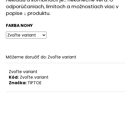
č
odporúčaniach, limitoch a možnostiach viac v
a
popise ↓ produktu.
m
e
FARBA NOHY
STOLOVÁ
DOSKA
POLKRUH
NEBRASKA
PRÍRODNÝ
Môžeme doručiť do:
Zvoľte variant
186,03
€
Zvoľte variant
Kód:
Zvoľte variant
Značka:
TIPTOE