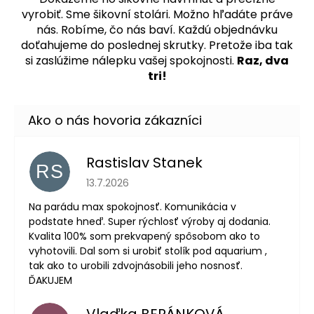
vyrobiť. Sme šikovní stolári. Možno hľadáte práve
nás. Robíme, čo nás baví. Každú objednávku
doťahujeme do poslednej skrutky. Pretože iba tak
si zaslúžime nálepku vašej spokojnosti.
Raz, dva
tri!
Rastislav Stanek
RS
Hodnotenie obchodu je 5 z 5 hviezdičiek.
13.7.2026
Na parádu max spokojnosť. Komunikácia v
podstate hneď. Super rýchlosť výroby aj dodania.
Kvalita 100% som prekvapený spôsobom ako to
vyhotovili. Dal som si urobiť stolík pod aquarium ,
tak ako to urobili zdvojnásobili jeho nosnosť.
ĎAKUJEM