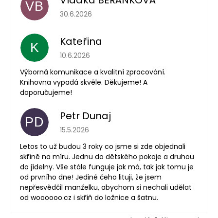
Vlaďka BERÁNKOVÁ
VB
Hodnotenie obchodu je 5 z 5 hviezdičiek.
30.6.2026
Kateřina
K
Hodnotenie obchodu je 5 z 5 hviezdičiek.
10.6.2026
Výborná komunikace a kvalitní zpracování.
Knihovna vypadá skvěle. Děkujeme! A
doporučujeme!
Petr Dunaj
PD
Hodnotenie obchodu je 5 z 5 hviezdičiek.
15.5.2026
Letos to už budou 3 roky co jsme si zde objednali
skříně na míru. Jednu do dětského pokoje a druhou
do jídelny. Vše stále funguje jak má, tak jak tomu je
od prvního dne! Jediné čeho lituji, že jsem
nepřesvědčil manželku, abychom si nechali udělat
od woooooo.cz i skříň do ložnice a šatnu.