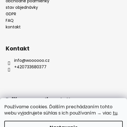
obchodné podmienky
stav objednávky
GDPR
FAQ
kontakt
Kontakt
info
@
woooooo.cz
+420733680377
Prijímame online platby
Používame cookies. Ďalším prechádzaním tohto
webu vyjadrujete súhlas s ich používaním → viac
tu
.