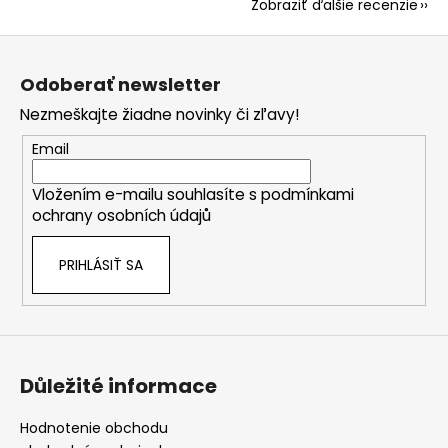
Zobraziť ďalšie recenzie
Z
á
Odoberať newsletter
p
Nezmeškajte žiadne novinky či zľavy!
ä
t
Email
i
Vložením e-mailu souhlasíte s
podmínkami
e
ochrany osobních údajů
PRIHLÁSIŤ SA
Důležité informace
Hodnotenie obchodu