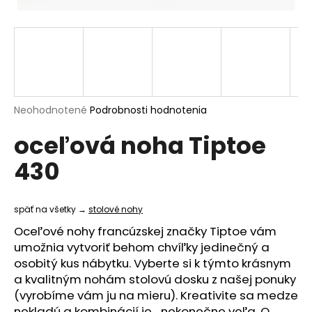
á
j
s
ť
?
Priemerné
Neohodnotené
Podrobnosti hodnotenia
hodnotenie
oceľová noha Tiptoe
produktu
je
HĽADAŤ
430
0,0
z
5
hviezdičiek.
späť na všetky →
stolové nohy
O
Oceľové nohy francúzskej značky Tiptoe vám
d
umožnia vytvoriť behom chvíľky jedinečný a
p
osobitý kus nábytku. Vyberte si k týmto krásnym
o
a kvalitným nohám stolovú dosku z našej ponuky
r
(vyrobíme vám ju na mieru). Kreativite sa medze
ú
nekladú a kombinácií je... nekonečne veľa. O