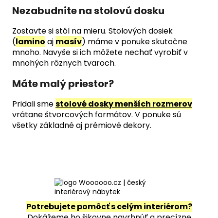
Nezabudnite na stolovú dosku
Zostavte si stôl na mieru. Stolových dosiek
(
lamino
aj
masív
) máme v ponuke skutočne
mnoho. Navyše si ich môžete nechať vyrobiť v
mnohých rôznych tvaroch.
Máte malý priestor?
Pridali sme
stolové dosky menších rozmerov
vrátane štvorcových formátov. V ponuke sú
všetky základné aj prémiové dekory.
Potrebujete pomôcť s celým interiérom?
Dokážeme ho šikovne navrhnúť a precízne