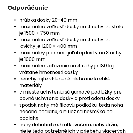
Odporúčanie
hrúbka dosky 20-40 mm
maximálna veľkosť dosky na 4 nohy od stola
je 1500 × 750 mm
maximálna veľkosť dosky na 4 nohy od
lavičky je 1200 × 400 mm
maximálny priemer guľatej dosky na 3 nohy
je 1000 mm
maximálne zaťaženie na 4 nohy je 180 kg
vrátane hmotnosti dosky
neuchycujte sklenené alebo iné krehké
materiály
v mieste uchytenia sú gumové podložky pre
pevné uchytenie dosky a proti oderu dosky
spodok nohy má filcovú podložku, teda noha
neodrie podlahu, ale tiež sa nešmýka po
podlahe
nohy dotiahnite skrutkovačom, nohy držia,
nie je teda potrebné ich v priebehu viacerých