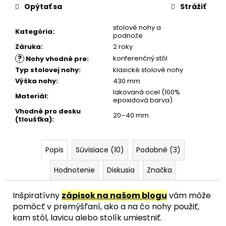
Opýtať sa
Strážiť
stolové nohy a
Kategória
:
podnože
Záruka
:
2 roky
?
konferenčný stôl
Nohy vhodné pre
:
Typ stolovej nohy
:
klasické stolové nohy
Výška nohy
:
430 mm
lakovaná ocel (100%
Materiál
:
epoxidová barva)
Vhodné pro desku
20–40 mm
(tloušťka)
:
Popis
Súvisiace (10)
Podobné (3)
Hodnotenie
Diskusia
Značka
Inšpiratívny
zápisok na našom blogu
vám môže
pomôcť v premýšľaní, ako a na čo nohy použiť,
kam stôl, lavicu alebo stolík umiestniť.