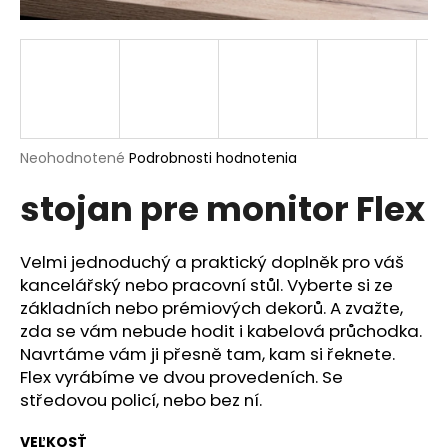
á
j
s
ť
?
Priemerné
Neohodnotené
Podrobnosti hodnotenia
hodnotenie
stojan pre monitor Flex
produktu
je
HĽADAŤ
0,0
z
Velmi jednoduchý a praktický doplněk pro váš
5
kancelářský nebo pracovní stůl. Vyberte si ze
hviezdičiek.
základních nebo prémiových dekorů. A zvažte,
O
zda se vám nebude hodit i kabelová průchodka.
d
Navrtáme vám ji přesně tam, kam si řeknete.
p
Flex vyrábíme ve dvou provedeních. Se
o
středovou policí, nebo bez ní.
r
ú
VEĽKOSŤ