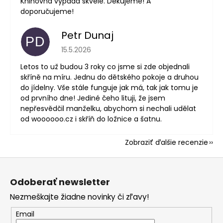
Knihovna vypadá skvěle. Děkujeme! A
doporučujeme!
Petr Dunaj
PD
Hodnotenie obchodu je 5 z 5 hviezdičiek.
15.5.2026
Letos to už budou 3 roky co jsme si zde objednali
skříně na míru. Jednu do dětského pokoje a druhou
do jídelny. Vše stále funguje jak má, tak jak tomu je
od prvního dne! Jediné čeho lituji, že jsem
nepřesvědčil manželku, abychom si nechali udělat
od woooooo.cz i skříň do ložnice a šatnu.
Zobraziť ďalšie recenzie
Z
á
Odoberať newsletter
p
Nezmeškajte žiadne novinky či zľavy!
ä
t
Email