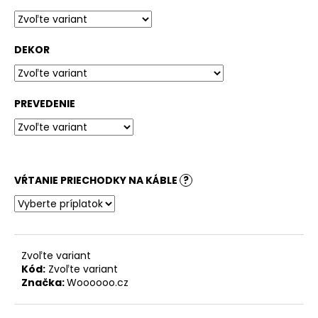
č
a
m
e
DEKOR
STOLOVÁ
DOSKA
PREVEDENIE
OVÁL
BARDOLINO
PRÍRODNÝ
185,87
€
VŔTANIE PRIECHODKY NA KÁBLE
?
Zvoľte variant
Kód:
Zvoľte variant
Značka:
Woooooo.cz