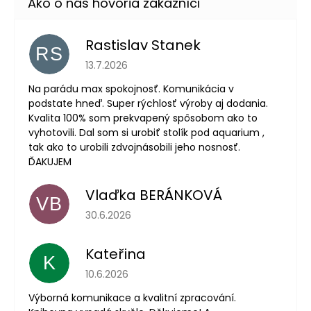
Rastislav Stanek
RS
Hodnotenie obchodu je 5 z 5 hviezdičiek.
13.7.2026
Na parádu max spokojnosť. Komunikácia v
podstate hneď. Super rýchlosť výroby aj dodania.
Kvalita 100% som prekvapený spôsobom ako to
vyhotovili. Dal som si urobiť stolík pod aquarium ,
tak ako to urobili zdvojnásobili jeho nosnosť.
ĎAKUJEM
Vlaďka BERÁNKOVÁ
VB
Hodnotenie obchodu je 5 z 5 hviezdičiek.
30.6.2026
Kateřina
K
Hodnotenie obchodu je 5 z 5 hviezdičiek.
10.6.2026
Výborná komunikace a kvalitní zpracování.