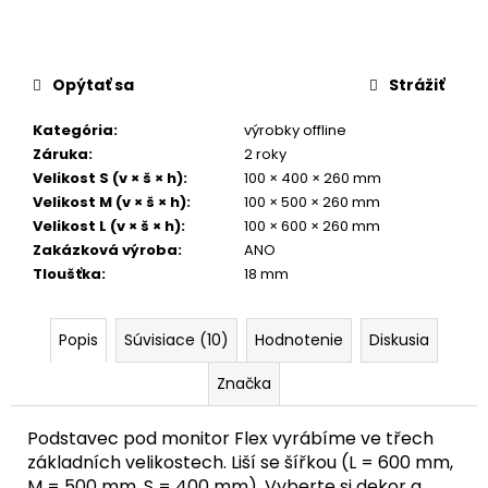
Opýtať sa
Strážiť
Kategória
:
výrobky offline
Záruka
:
2 roky
Velikost S (v × š × h)
:
100 × 400 × 260 mm
Velikost M (v × š × h)
:
100 × 500 × 260 mm
Velikost L (v × š × h)
:
100 × 600 × 260 mm
Zakázková výroba
:
ANO
Tloušťka
:
18 mm
Popis
Súvisiace (10)
Hodnotenie
Diskusia
Značka
Podstavec pod monitor Flex vyrábíme ve třech
základních velikostech. Liší se šířkou (L = 600 mm,
M = 500 mm, S = 400 mm). Vyberte si dekor a