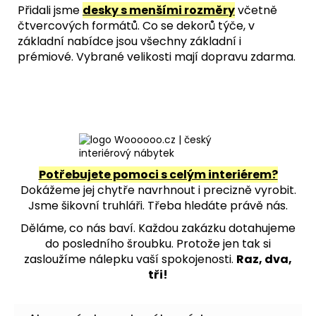
Přidali jsme
desky s menšími rozměry
včetně
čtvercových formátů. Co se dekorů týče, v
základní nabídce jsou všechny základní i
prémiové. Vybrané velikosti mají dopravu zdarma.
Potřebujete pomoci s celým interiérem?
Dokážeme jej chytře navrhnout i precizně vyrobit.
Jsme šikovní truhláři. Třeba hledáte právě nás.
Děláme, co nás baví. Každou zakázku dotahujeme
do posledního šroubku. Protože jen tak si
zasloužíme nálepku vaší spokojenosti.
Raz, dva,
tři!