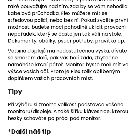
také pouvažujte nad tím, zda by se vám nehodila
kabelová průchodka. Flex můžete mít se
středovou policí, nebo bez ní. Pokud zvolíte první
možnost, budete moci pohodlně uklidit provozní
nepořádek, který se často jen tak válí na stole.
Dokumenty, obálky, psací potřeby, pravítka ap.
Většina displejů má nedostatečnou výšku; díváte
se směrem dolů, pak vás bolí záda, zbytečně
namáháte krční páteř. Monitor byste měli mít ve
výšce vašich očí. Proto je Flex tolik oblíbeným
doplňkem vašich pracovních míst.
Tipy
Při výběru si změřte velikost podstavce vašeho
monitoru/displeje. A také šířku klávesnice, kterou
hezky schováte po práci pod monitor.
*Další náš tip