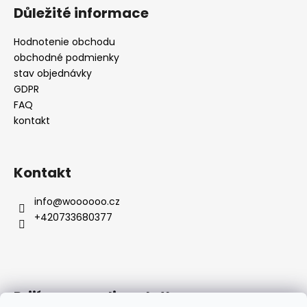
Důležité informace
Hodnotenie obchodu
obchodné podmienky
stav objednávky
GDPR
FAQ
kontakt
Kontakt
info
@
woooooo.cz
+420733680377
Prijímame online platby