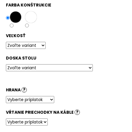
č
FARBA KONŠTRUKCIE
a
m
e
VEĽKOSŤ
STOLOVÁ
DOSKA
KRUHOVÁ
DUB
DIVOKÝ
DOSKA STOLU
PRÍRODNÝ
160,40
€
HRANA
?
VŔTANIE PRIECHODKY NA KÁBLE
?