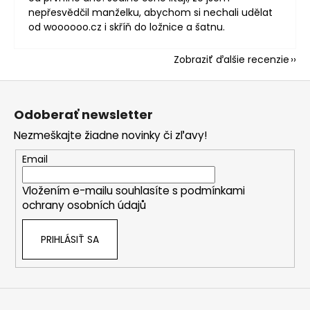
nepřesvědčil manželku, abychom si nechali udělat
od woooooo.cz i skříň do ložnice a šatnu.
Zobraziť ďalšie recenzie
Z
á
Odoberať newsletter
p
Nezmeškajte žiadne novinky či zľavy!
ä
t
Email
i
Vložením e-mailu souhlasíte s
podmínkami
e
ochrany osobních údajů
PRIHLÁSIŤ SA