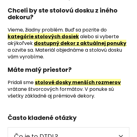
Chceli by ste stolovú dosku z iného
dekoru?
Vieme, žiadny problém. Buď sa pozrite do
kategórie stolových dosiek
alebo si vyberte
akýkoľvek
dostupný dekor z aktuálnej ponuky
a ozvite sa. Materiál objednáme a stolovú dosku
vám vyrobíme.
Máte malý priestor?
Pridali sme
stolové dosky menších rozmerov
vrátane štvorcových formátov. V ponuke sú
všetky základné aj prémiové dekory.
Často kladené otázky
Čo je to DTDL?