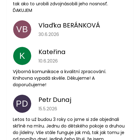
tak ako to urobili zdvojnásobili jeho nosnosť.
ĎAKUJEM
Vlaďka BERÁNKOVÁ
VB
Hodnotenie obchodu je 5 z 5 hviezdičiek.
30.6.2026
Kateřina
K
Hodnotenie obchodu je 5 z 5 hviezdičiek.
10.6.2026
Výborná komunikace a kvalitní zpracování.
Knihovna vypadá skvěle. Děkujeme! A
doporučujeme!
Petr Dunaj
PD
Hodnotenie obchodu je 5 z 5 hviezdičiek.
15.5.2026
Letos to už budou 3 roky co jsme si zde objednali
skříně na míru. Jednu do dětského pokoje a druhou
do jídelny. Vše stále funguje jak má, tak jak tomu je
od prvního dne! Jediné čeho lituji, že jsem