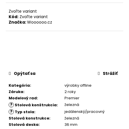
Zvoľte variant
Kód:
Zvoľte variant
Značka:
Woooooo.cz
Opýtať sa
Strážiť
Kategória
:
výrobky offline
Záruka
:
2 roky
Modelový rad
:
Premier
?
železná
Stolová konštrukcia
:
?
jedálenský/pracovný
Typ stola
:
Stolová konstrukce
:
železná
Stolová deska
:
36 mm