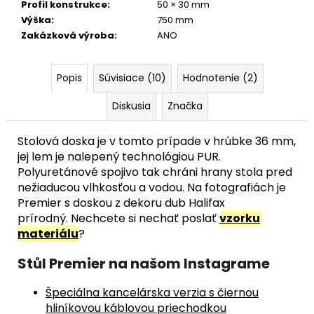
Profil konstrukce
:
50 × 30 mm
Výška
:
750 mm
Zakázková výroba
:
ANO
Popis
Súvisiace (10)
Hodnotenie (2)
Diskusia
Značka
Stolová doska je v tomto prípade v hrúbke 36 mm,
jej lem je nalepený technológiou PUR.
Polyuretánové spojivo tak chráni hrany stola pred
nežiaducou vlhkosťou a vodou.
Na fotografiách je
Premier s doskou z dekoru dub Halifax
prírodný. Nechcete si nechať poslať
vzorku
materiálu
?
Stůl Premier na našom Instagrame
Špeciálna kancelárska verzia s čiernou
hliníkovou káblovou priechodkou