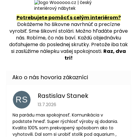
Potrebujete pomôcť s celým interiérom?
Dokážeme ho šikovne navrhnúť a precízne
vyrobiť. Sme šikovní stolári. Možno hľadáte práve
nás. Robíme, čo nás baví. Každú objednávku
doťahujeme do poslednej skrutky. Pretože iba tak
si zaslúžime nálepku vašej spokojnosti.
Raz, dva
tri!
Rastislav Stanek
RS
Hodnotenie obchodu je 5 z 5 hviezdičiek.
13.7.2026
Na parádu max spokojnosť. Komunikácia v
podstate hneď. Super rýchlosť výroby aj dodania.
Kvalita 100% som prekvapený spôsobom ako to
vyhotovili. Dal som si urobiť stolík pod aquarium ,