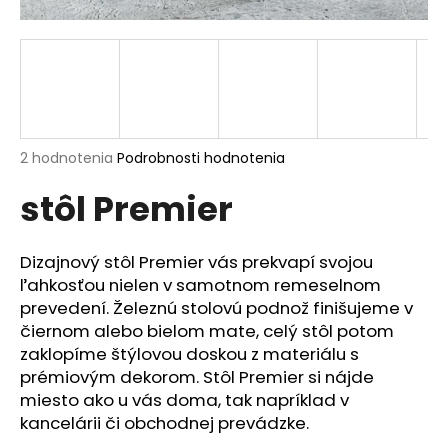
á
j
s
ť
?
Priemerné
2 hodnotenia
Podrobnosti hodnotenia
hodnotenie
stôl Premier
produktu
je
HĽADAŤ
5,0
z
Dizajnový stôl Premier vás prekvapí svojou
5
ľahkosťou nielen v samotnom remeselnom
hviezdičiek.
prevedení. Železnú stolovú podnož finišujeme v
O
čiernom alebo bielom mate, celý stôl potom
d
zaklopíme štýlovou doskou z materiálu s
p
prémiovým dekorom. Stôl Premier si nájde
o
miesto ako u vás doma, tak napríklad v
r
kancelárii či obchodnej prevádzke.
ú