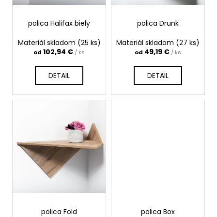
o
d
polica Halifax biely
polica Drunk
u
k
Materiál skladom
(25 ks)
Materiál skladom
(27 ks)
t
102,94 €
49,19 €
od
/ ks
od
/ ks
o
v
DETAIL
DETAIL
polica Fold
polica Box