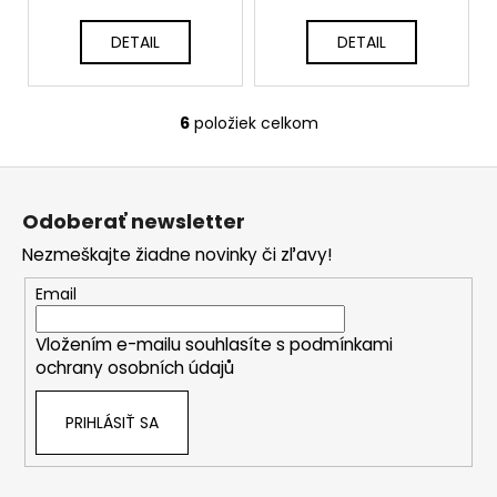
DETAIL
DETAIL
6
položiek celkom
O
v
Z
l
á
á
Odoberať newsletter
d
p
a
Nezmeškajte žiadne novinky či zľavy!
ä
c
t
Email
i
i
e
Vložením e-mailu souhlasíte s
podmínkami
e
p
ochrany osobních údajů
r
v
PRIHLÁSIŤ SA
k
y
v