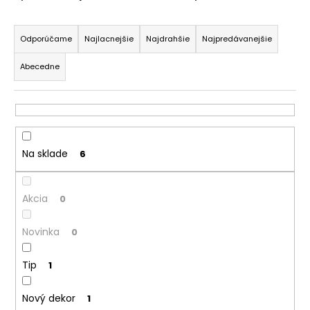
á
R
j
a
Odporúčame
Najlacnejšie
Najdrahšie
Najpredávanejšie
s
d
ť
Abecedne
e
?
n
i
e
p
Na sklade
6
HĽADAŤ
r
o
Akcia
d
0
u
O
Novinka
0
d
k
p
t
o
Tip
1
o
r
v
ú
Nový dekor
1