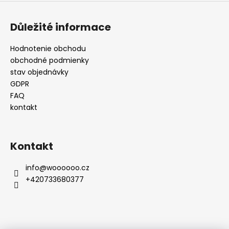
ý
p
i
Důležité informace
s
u
Hodnotenie obchodu
obchodné podmienky
stav objednávky
GDPR
FAQ
kontakt
Kontakt
info
@
woooooo.cz
+420733680377