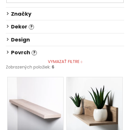
č
a
m
Značky
e
Dekor
?
STOLOVÁ
Design
DOSKA
BIELA
Povrch
?
148,76
€
VYMAZAŤ FILTRE
Zobrazených položiek:
6
V
ý
p
i
s
p
r