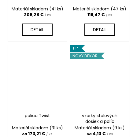
Materiál skladom
(41 ks)
Materiál skladom
(47 ks)
206,28 €
119,47 €
/ ks
/ ks
DETAIL
DETAIL
TIP
NOVÝ DEKOR
polica Twist
vzorky stolových
dosiek a políc
Materiál skladom
(31 ks)
Materiál skladom
(9 ks)
173,21 €
4,13 €
od
/ ks
od
/ ks