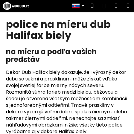
K
Prejsť
Hľadať
Náku
M
Prihlásen
na
o
obsah
Späť
Späť
košík
š
police na mieru dub
í
Č
Halifax biely
k
o
p
na mieru a podľa vašich
o
predstáv
t
r
Dekor Dub Halifax biely dokazuje, že i výrazný dekor
e
dubu so sukmi a prasklinami môže získať vďaka
svojej svetlej farbe mierny nádych severu.
b
Rozmanitá súhra farieb medzi bielou, béžovou a
u
šedou je otvorená všetkým možnostiam kombinácií
j
s jednofarebnými odtieňmi. Tmavé praskliny v
e
dekore vyzerajú veľmi dobre spolu s čiernymi alebo
t
takmer čiernymi odtieňmi. Nenechajte sa zmiasť
e
náhľadovými obrázkami nižšie; všetky tieto police
vyrábame aj v dekore Halifax biely.
n