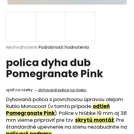
á
j
s
ť
?
Priemerné
Neohodnotené
Podrobnosti hodnotenia
hodnotenie
polica dyha dub
produktu
je
HĽADAŤ
Pomegranate Pink
0,0
z
5
hviezdičiek.
späť na všetky →
dyhované police na mieru
O
Dyhovaná polica s povrchovou úpravou olejom
d
Rubio Monocoat (v tomto prípade
odtieň
p
Pomegranate Pink
). Police v hrúbke 19 mm aj 38
o
mm vieme pripraviť pre tzv.
skrytú montáž
. Pre
r
štandardné upevnenie na stenu nezabudnite na
ú
policové podpery
.