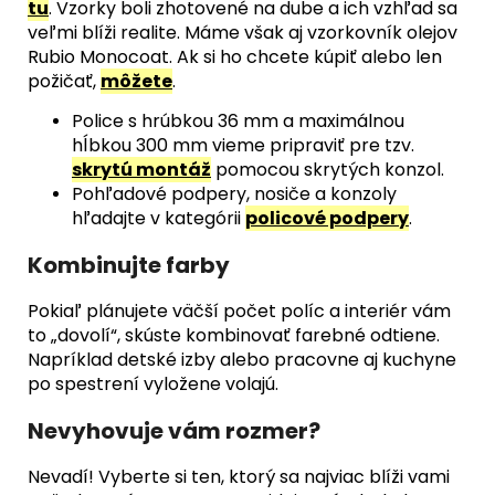
tu
. Vzorky boli zhotovené na dube a ich vzhľad sa
veľmi blíži realite. Máme však aj vzorkovník olejov
Rubio Monocoat. Ak si ho chcete kúpiť alebo len
požičať,
môžete
.
Police s hrúbkou 36 mm a maximálnou
hĺbkou 300 mm vieme pripraviť pre tzv.
skrytú montáž
pomocou skrytých konzol.
Pohľadové podpery, nosiče a konzoly
hľadajte v kategórii
policové podpery
.
Kombinujte farby
Pokiaľ plánujete väčší počet políc a interiér vám
to „dovolí“, skúste kombinovať farebné odtiene.
Napríklad detské izby alebo pracovne aj kuchyne
po spestrení vyložene volajú.
Nevyhovuje vám rozmer?
Nevadí! Vyberte si ten, ktorý sa najviac blíži vami