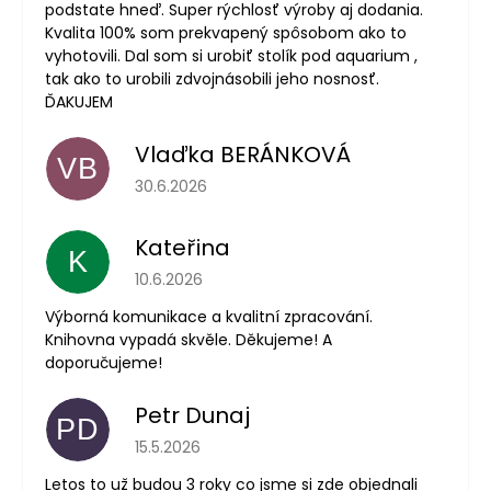
podstate hneď. Super rýchlosť výroby aj dodania.
Kvalita 100% som prekvapený spôsobom ako to
vyhotovili. Dal som si urobiť stolík pod aquarium ,
tak ako to urobili zdvojnásobili jeho nosnosť.
ĎAKUJEM
Vlaďka BERÁNKOVÁ
VB
Hodnotenie obchodu je 5 z 5 hviezdičiek.
30.6.2026
Kateřina
K
Hodnotenie obchodu je 5 z 5 hviezdičiek.
10.6.2026
Výborná komunikace a kvalitní zpracování.
Knihovna vypadá skvěle. Děkujeme! A
doporučujeme!
Petr Dunaj
PD
Hodnotenie obchodu je 5 z 5 hviezdičiek.
15.5.2026
Letos to už budou 3 roky co jsme si zde objednali