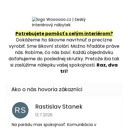
Potrebujete pomôcť s celým interiérom?
Dokážeme ho šikovne navrhnúť a precízne
vyrobiť. Sme šikovní stolári. Možno hľadáte práve
nás. Robíme, čo nás baví. Každú objednávku
doťahujeme do poslednej skrutky. Pretože iba tak
si zaslúžime nálepku vašej spokojnosti.
Raz, dva
tri!
Rastislav Stanek
RS
Hodnotenie obchodu je 5 z 5 hviezdičiek.
13.7.2026
Na parádu max spokojnosť. Komunikácia v