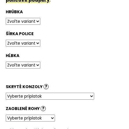
č
a
HRÚBKA
m
e
ŠÍRKA POLICE
STOLOVÁ
DOSKA
HALIFAX
PRÍRODNÝ
HĹBKA
180,51
€
SKRYTÉ KONZOLY
?
ZAOBLENÉ ROHY
?