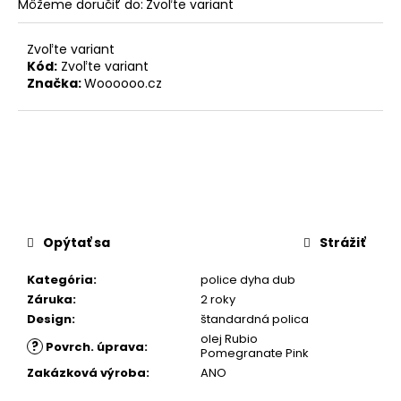
Môžeme doručiť do:
Zvoľte variant
Zvoľte variant
Kód:
Zvoľte variant
Značka:
Woooooo.cz
Opýtať sa
Strážiť
Kategória
:
police dyha dub
Záruka
:
2 roky
Design
:
štandardná polica
olej Rubio
?
Povrch. úprava
:
Pomegranate Pink
Zakázková výroba
:
ANO