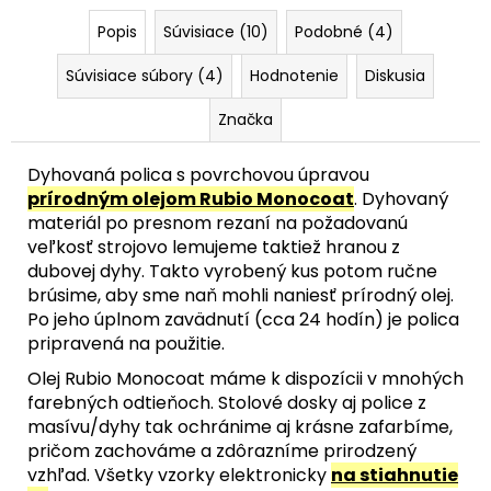
Popis
Súvisiace (10)
Podobné (4)
Súvisiace súbory (4)
Hodnotenie
Diskusia
Značka
Dyhovaná polica s povrchovou úpravou
prírodným olejom Rubio Monocoat
. Dyhovaný
materiál po presnom rezaní na požadovanú
veľkosť strojovo lemujeme taktiež hranou z
dubovej dyhy. Takto vyrobený kus potom ručne
brúsime, aby sme naň mohli naniesť prírodný olej.
Po jeho úplnom zavädnutí (cca 24 hodín) je polica
pripravená na použitie.
Olej Rubio Monocoat máme k dispozícii v mnohých
farebných odtieňoch. Stolové dosky aj police z
masívu/dyhy tak ochránime aj krásne zafarbíme,
pričom zachováme a zdôrazníme prirodzený
vzhľad. Všetky vzorky elektronicky
na stiahnutie