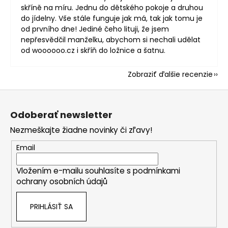
skříně na míru. Jednu do dětského pokoje a druhou
do jídelny. Vše stále funguje jak má, tak jak tomu je
od prvního dne! Jediné čeho lituji, že jsem
nepřesvědčil manželku, abychom si nechali udělat
od woooooo.cz i skříň do ložnice a šatnu.
Zobraziť ďalšie recenzie
Z
á
Odoberať newsletter
p
Nezmeškajte žiadne novinky či zľavy!
ä
t
Email
i
Vložením e-mailu souhlasíte s
podmínkami
e
ochrany osobních údajů
PRIHLÁSIŤ SA