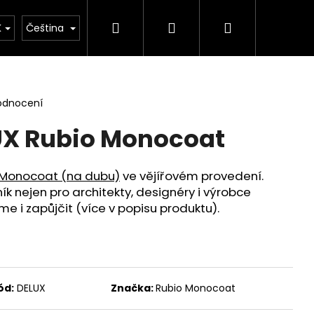
Hledat
Přihlášení
Nákupní
ontakt
K
Čeština
košík
odnocení
UX Rubio Monocoat
 Monocoat (na dubu)
ve vějířovém provedení.
 nejen pro architekty, designéry i výrobce
e i zapůjčit (více v popisu produktu).
ód:
DELUX
Značka:
Rubio Monocoat
 OVÁL BARDOLINO