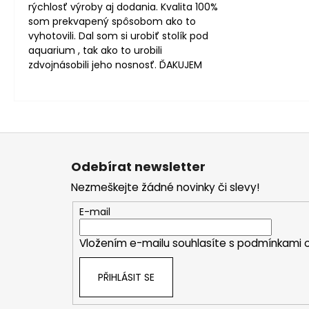
rýchlosť výroby aj dodania. Kvalita 100%
som prekvapený spôsobom ako to
vyhotovili. Dal som si urobiť stolík pod
aquarium , tak ako to urobili
zdvojnásobili jeho nosnosť. ĎAKUJEM
Z
á
Odebírat newsletter
p
Nezmeškejte žádné novinky či slevy!
a
t
E-mail
í
Vložením e-mailu souhlasíte s
podmínkami o
PŘIHLÁSIT SE