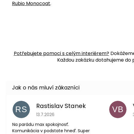
Rubio Monocoat
.
Potřebujete pomoci s celým interiérem?
Dokážeme j
Každou zakázku dotahujeme do po
Rastislav Stanek
RS
VB
Hodnocení obchodu je 5 z 5 hvězdiček.
13.7.2026
Na parádu max spokojnosť.
Komunikácia v podstate hneď. Super