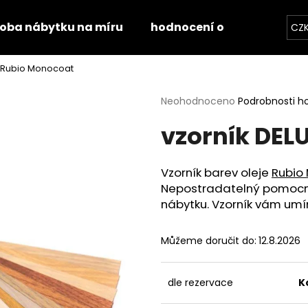
roba nábytku na míru
hodnocení obchodu
k
CZ
X Rubio Monocoat
Co potřebujete najít?
Průměrné
Neohodnoceno
Podrobnosti h
hodnocení
vzorník DEL
produktu
HLEDAT
je
0,0
z
Vzorník barev oleje
Rubio
5
Doporučujeme
Nepostradatelný pomocník
hvězdiček.
nábytku. Vzorník vám umím
Můžeme doručit do:
12.8.2026
dle rezervace
K
STOLOVÁ DESKA HALIFAX PŘÍRODNÍ
STOLOVÁ DESKA