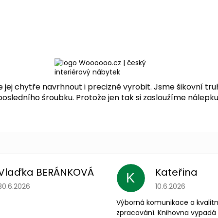
ej chytře navrhnout i precizně vyrobit. Jsme šikovní tru
sledního šroubku. Protože jen tak si zasloužíme nálepku
Vlaďka BERÁNKOVÁ
Kateřina
K
Hodnocení obchodu je 5 z 5 hvězdiček.
Hodnocení obchodu
30.6.2026
10.6.2026
Výborná komunikace a kvalitn
zpracování. Knihovna vypadá 