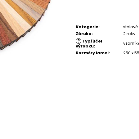
PŘÍRODNÍ
4 380 Kč
4 500 Kč
Kategorie
:
stolové
Záruka
:
2 roky
?
Typ/účel
vzorník
výrobku
:
Rozměry lamel
:
250 x 5