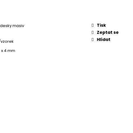
Tisk
 desky masiv
Zeptat se
Hlídat
/vzorek
5 x 4 mm