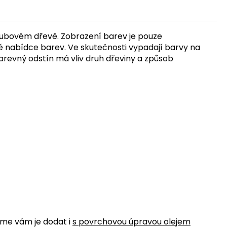
dubovém dřevě. Zobrazení barev je pouze
ké nabídce barev. Ve skutečnosti vypadají barvy na
barevný odstín má vliv druh dřeviny a způsob
eme vám je dodat i
s povrchovou úpravou olejem