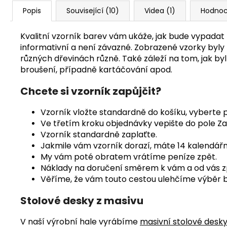
Popis
Související (10)
Videa (1)
Hodnoc
Kvalitní vzorník barev vám ukáže, jak bude vypada
informativní a není závazné. Zobrazené vzorky byly
různých dřevinách různě. Také záleží na tom, jak by
broušení, případně kartáčování apod.
Chcete si vzorník zapůjčit?
Vzorník vložte standardně do košíku, vyberte 
Ve třetím kroku objednávky vepište do pole 
Vzorník standardně zaplaťte.
Jakmile vám vzorník dorazí, máte 14 kalendářní
My vám poté obratem vrátíme peníze zpět.
Náklady na doručení směrem k vám a od vás zp
Věříme, že vám touto cestou ulehčíme výběr b
Stolové desky z masivu
V naší výrobní hale vyrábíme
masivní stolové desk