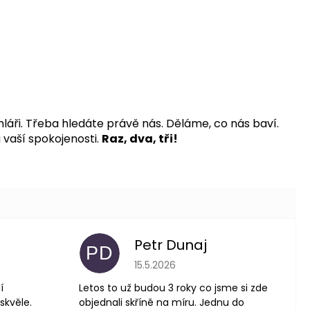
hláři. Třeba hledáte právě nás.
Děláme, co nás baví.
 vaší spokojenosti.
Raz, dva, tři!
Petr Dunaj
PD
 je 5 z 5 hvězdiček.
Hodnocení obchodu je 5 z 5 hvězdič
15.5.2026
í
Letos to už budou 3 roky co jsme si zde
skvěle.
objednali skříně na míru. Jednu do