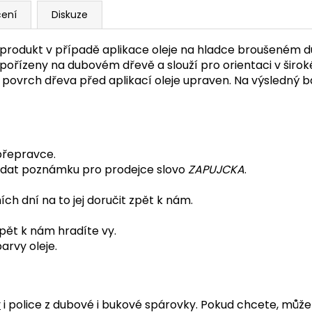
ení
Diskuze
t produkt v případě aplikace oleje na hladce broušeném 
 pořízeny na dubovém dřevě a slouží pro orientaci v širo
l povrch dřeva před aplikací oleje upraven. Na výsledný 
přepravce.
Zadat poznámku pro prodejce slovo
ZAPUJCKA
.
ch dní na to jej doručit zpět k nám.
ět k nám hradíte vy.
arvy oleje.
y
i police z dubové i bukové spárovky. Pokud chcete, můž