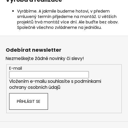
Vyrábíme. A jakmile budeme hotovi, v předem
smluvený termín přijedeme na montáž. U větších
projektů trvá montáž více dní. Ale buďte bez obav.
Společně všechno zvládneme na jedničku.
Z
á
Odebírat newsletter
p
Nezmeškejte žádné novinky či slevy!
a
t
E-mail
í
Vložením e-mailu souhlasíte s
podmínkami
ochrany osobních údajů
PŘIHLÁSIT SE