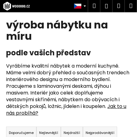
K
Přejít
Hledat
Náku
M
Přihlášen
na
o
obsah
Zpět
Zpět
košík
š
výroba nábytku na
í
C
míru
k
o
p
podle vašich představ
o
t
Vyrábíme kvalitní nábytek a moderní kuchyně.
ř
Máme velmi dobrý přehled o současných trendech
interiérového designu a moderního bydlení.
e
Pracujeme s laminovanými deskami, dýhou i
b
masivem.
Interiér jako celek doplňujeme
u
vestavnými skříněmi, nábytkem do obývacích i
j
dětských pokojů, ložnic, jídelen i koupelen.
Jak to u
e
nás probíhá?
t
Ř
e
a
Doporučujeme
Nejlevnější
Nejdražší
Nejprodávanější
n