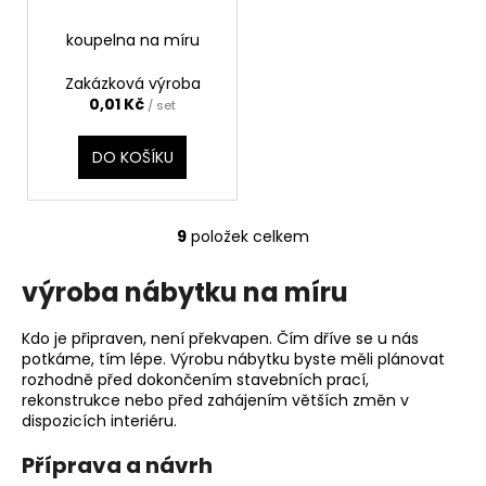
koupelna na míru
Zakázková výroba
0,01 Kč
/ set
DO KOŠÍKU
9
položek celkem
O
v
výroba nábytku na míru
l
á
Kdo je připraven, není překvapen. Čím dříve se u nás
d
potkáme, tím lépe. Výrobu nábytku byste měli plánovat
a
rozhodně před dokončením stavebních prací,
c
rekonstrukce nebo před zahájením větších změn v
í
dispozicích interiéru.
p
r
Příprava a návrh
v