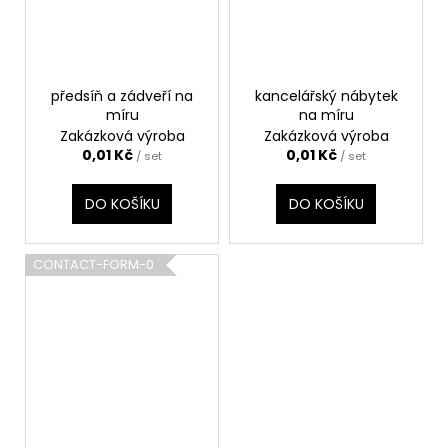
předsíň a zádveří na
kancelářský nábytek
míru
na míru
Zakázková výroba
Zakázková výroba
0,01 Kč
0,01 Kč
/ set
/ set
DO KOŠÍKU
DO KOŠÍKU
CONTACT-FORM-0