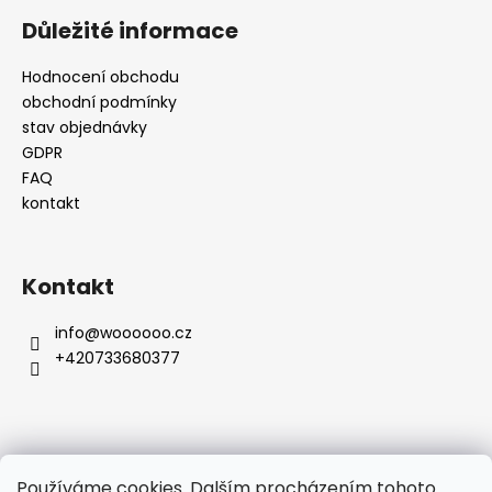
Důležité informace
Hodnocení obchodu
obchodní podmínky
stav objednávky
GDPR
FAQ
kontakt
Kontakt
info
@
woooooo.cz
+420733680377
Přijímáme online platby
Používáme cookies. Dalším procházením tohoto