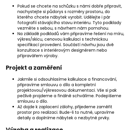
k
Pokud se chcete na schůzku s námi dobře připravit,
nachystejte si půdorys s rozměry prostoru, do
y
kterého chcete nábytek vyrobit. Udělejte i pár
v
fotografií stávajícího stavu interiéru. Tyto podklady
ý
vezměte s sebou, s návrhem nám pomohou.
p
Na základě podkladů vám připravíme řešení na míru,
i
výkres/skicu, cenovou kalkulaci s technickou
s
specifikací provedení. Součástí návrhu jsou dvě
u
konzultace s interiérovým designérem nebo
přípravářem výroby.
Projekt a zaměření
Jakmile si odsouhlasíme kalkulace a financování,
připravíme smlouvu o dílo a kompletní
projektovou/výkresovou dokumentaci. Vše si pak
pečlivě projdeme a finálně schválíme. Podepíšeme
smlouvu o dílo.
Až dojde k zaplacení zálohy, přijedeme zaměřit
prostor pro realizaci. Bude-li to nutné, upravíme
detaily a doplníme nábytek o nezbytné prvky.
Výroba a realizace