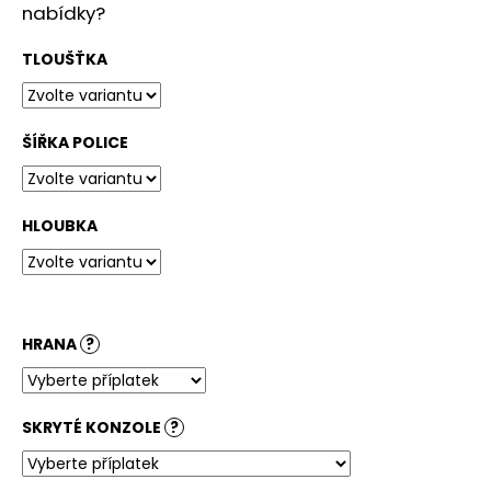
č
nabídky?
u
j
TLOUŠŤKA
e
m
e
ŠÍŘKA POLICE
STOLOVÁ
DESKA
OVÁL
HLOUBKA
BARDOLINO
PŘÍRODNÍ
4
500
Kč
HRANA
?
SKRYTÉ KONZOLE
?