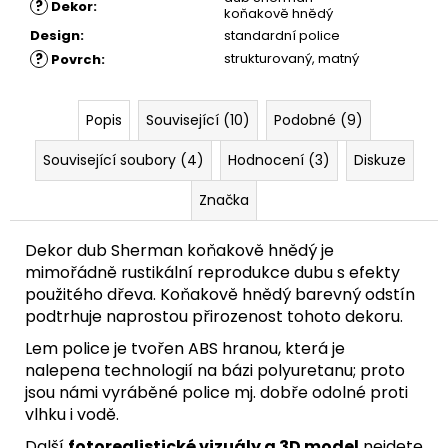
?
Dekor
:
koňakově hnědý
Design
:
standardní police
?
strukturovaný
,
matný
Povrch
:
Popis
Související (10)
Podobné (9)
Související soubory (4)
Hodnocení (3)
Diskuze
Značka
Dekor dub Sherman koňakově hnědý je
mimořádně rustikální reprodukce dubu s efekty
použitého dřeva. Koňakově hnědý barevný odstín
podtrhuje naprostou přirozenost tohoto dekoru.
Lem police je tvořen ABS hranou, která je
nalepena technologií na bázi polyuretanu; proto
jsou námi vyráběné police mj. dobře odolné proti
vlhku i vodě.
Další
fotorealistické vizuály a 3D model
nejdete