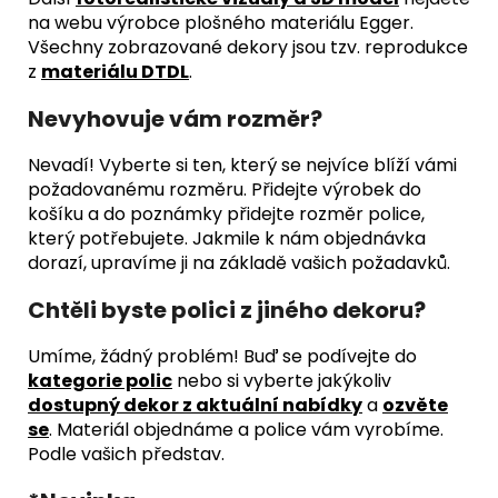
na webu výrobce plošného materiálu Egger.
Všechny zobrazované dekory jsou tzv. reprodukce
z
materiálu DTDL
.
Nevyhovuje vám rozměr?
Nevadí! Vyberte si ten, který se nejvíce blíží vámi
požadovanému rozměru. Přidejte výrobek do
košíku a do poznámky přidejte rozměr police,
který potřebujete. Jakmile k nám objednávka
dorazí, upravíme ji na základě vašich požadavků.
Chtěli byste polici z jiného dekoru?
Umíme, žádný problém! Buď se podívejte do
kategorie polic
nebo si vyberte jakýkoliv
dostupný dekor z aktuální nabídky
a
ozvěte
se
. Materiál objednáme a police vám vyrobíme.
Podle vašich představ.