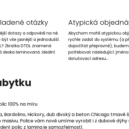
kladené otázky
Atypická objedn
ější dotazy a odpovědi na ně.
Abychom mohli atypickou ob
 být vše jasnější a jednodušší.
rychle zadat do systému (a p
DL? Zkratka DTDL znamená
dopočítat přepravné), budem
á deska laminovaná. Ideální
potřebovat následující: jméno
doručovací adresu...
ábytku
olic 100% na míru
, Bardolino, Hickory, dub divoký a beton Chicago tmavě š
masivu. Police vám nově umíme vyrobit i z dubové dýhy 
dení polic z lamina je samozřejmostí.