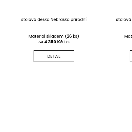
stolová deska Nebraska přírodní
stolová
Materiál skladem
(26 ks)
Mat
4 380 Kč
od
/ ks
DETAIL