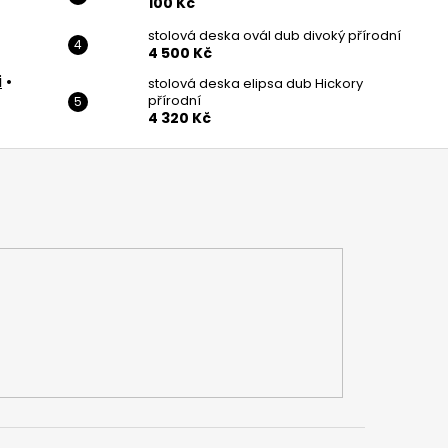
100 Kč
stolová deska ovál dub divoký přírodní
4 500 Kč
i
•
stolová deska elipsa dub Hickory
přírodní
4 320 Kč