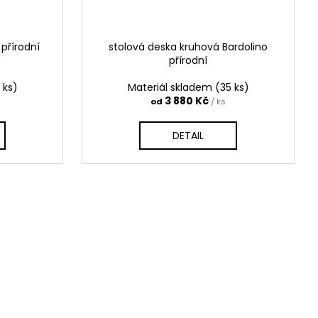
přírodní
stolová deska kruhová Bardolino
přírodní
 ks)
Materiál skladem
(35 ks)
3 880 Kč
od
/ ks
DETAIL