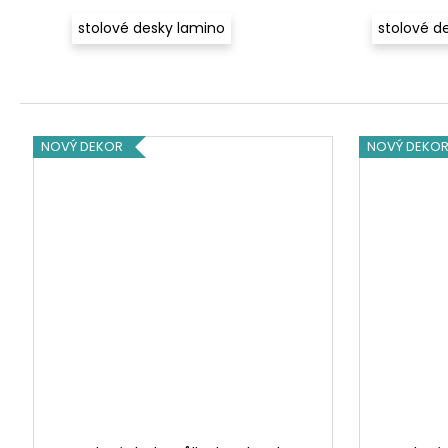
y
stolové desky lamino
stolové d
t
k
u
NOVÝ DEKOR
NOVÝ DEKO