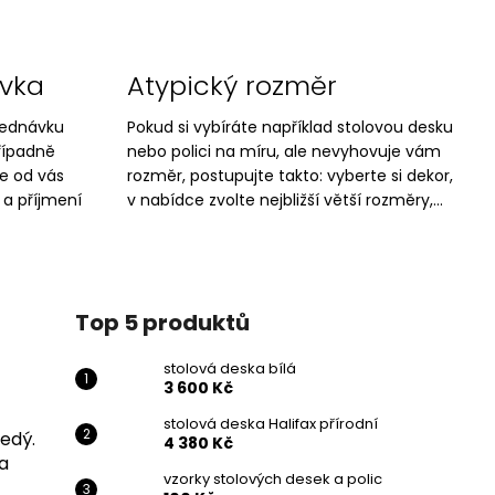
ávka
Atypický rozměr
jednávku
Pokud si vybíráte například stolovou desku
řípadně
nebo polici na míru, ale nevyhovuje vám
e od vás
rozměr, postupujte takto: vyberte si dekor,
 a příjmení
v nabídce zvolte nejbližší větší rozměry,...
Top 5 produktů
stolová deska bílá
3 600 Kč
stolová deska Halifax přírodní
edý.
4 380 Kč
a
vzorky stolových desek a polic