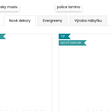
esky masiv
police lamino
Nové dekory
Evergreeny
Výroba nábytku
R
TIP
NOVÝ DEKOR