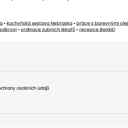
a
•
kuchyňská sestava Nebraska
•
práce s barevnými olej
odkroví
•
ordinace zubních lékařů
•
recepce BankiD
chrany osobních údajů