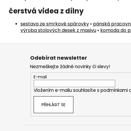
čerstvá videa z dílny
sestava ze smrkové spárovky
•
pánská pracovn
výroba stolových desek z masivu
•
komoda do p
Z
á
Odebírat newsletter
p
Nezmeškejte žádné novinky či slevy!
a
t
E-mail
í
Vložením e-mailu souhlasíte s
podmínkami o
PŘIHLÁSIT SE