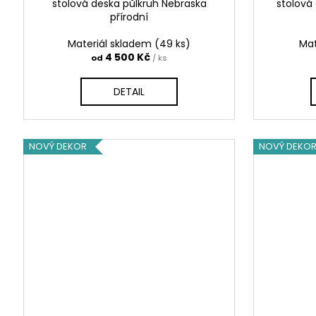
stolová deska půlkruh Nebraska
stolová
přírodní
Materiál skladem
(49 ks)
Mat
4 500 Kč
od
/ ks
DETAIL
NOVÝ DEKOR
NOVÝ DEKO