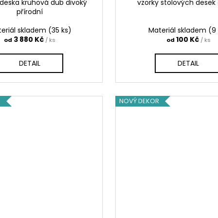
 deska kruhová dub divoký
vzorky stolových desek 
přírodní
eriál skladem
(35 ks)
Materiál skladem
(9
3 880 Kč
100 Kč
od
/ ks
od
/ ks
DETAIL
DETAIL
R
NOVÝ DEKOR