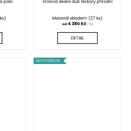
a polic
stolová deska dub Hickory přírodní
 ks)
Materiál skladem
(27 ks)
4 380 Kč
od
/ ks
DETAIL
NOVÝ DEKOR