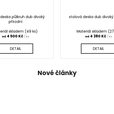
 deska půlkruh dub divoký
stolová deska dub divoký 
přírodní
eriál skladem
(49 ks)
Materiál skladem
(27
4 500 Kč
4 380 Kč
od
/ ks
od
/ ks
DETAIL
DETAIL
Nové články