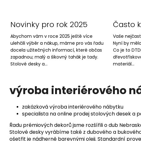
Novinky pro rok 2025
Často 
Abychom vám v roce 2025 ještě více
Vaše nejčast
ulehčili výběr a nákup, máme pro vás řadu
Nyní by mělo
docela užitečných informací, které občas
Co je to DT
zapadnou; malý a šikovný tahák je tady.
dřevotřískov
Stolové desky a...
materiál...
výroba interiérového n
zakázková výroba interiérového nábytku
specialista na online prodej stolových desek a p
Řadu prémiových dekorů jsme rozšířili o dub Nebraska
Stolové desky vyrábíme také z dubového a bukového 
ošetřit je nádherně barevnými oleji. Standardní prove