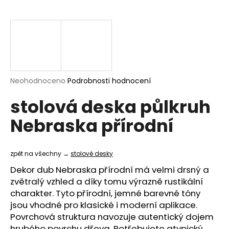
a
j
í
t
?
Průměrné
Neohodnoceno
Podrobnosti hodnocení
hodnocení
stolová deska půlkruh
produktu
je
HLEDAT
Nebraska přírodní
0,0
z
5
hvězdiček.
zpět na všechny →
stolové desky
D
Dekor dub Nebraska přírodní má velmi drsný a
o
zvětralý vzhled a díky tomu výrazně rustikální
p
charakter. Tyto přírodní, jemné barevné tóny
o
jsou vhodné pro klasické i moderní aplikace.
r
Povrchová struktura navozuje autentický dojem
u
hrubého povrchu dřeva. Potřebujete
atypický