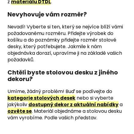
z
materiálu DTDL
.
Nevyhovuje vám rozměr?
Nevadí! Vyberte si ten, který se nejvíce blíží vámi
požadovanému rozměru. Přidejte výrobek do
košíku a do poznámky přidejte rozměr stolové
desky, který potřebujete. Jakmile k nám
objednávka dorazí, upravíme ji na základě vašich
požadavků.
Chtěli byste stolovou desku z jiného
dekoru?
Umíme, žádný problém! Buď se podívejte do
kategorie stolových desek
nebo si vyberte
jakýkoliv
dostupný dekor z aktuální nabídky
a
ozvěte se
. Materiál objednáme a stolovou desku
vám vyrobíme. Podle vašich představ.