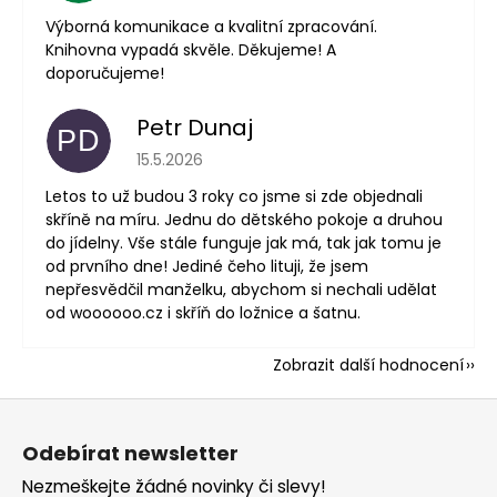
Výborná komunikace a kvalitní zpracování.
Knihovna vypadá skvěle. Děkujeme! A
doporučujeme!
Petr Dunaj
PD
Hodnocení obchodu je 5 z 5 hvězdiček.
15.5.2026
Letos to už budou 3 roky co jsme si zde objednali
skříně na míru. Jednu do dětského pokoje a druhou
do jídelny. Vše stále funguje jak má, tak jak tomu je
od prvního dne! Jediné čeho lituji, že jsem
nepřesvědčil manželku, abychom si nechali udělat
od woooooo.cz i skříň do ložnice a šatnu.
Zobrazit další hodnocení
Z
á
Odebírat newsletter
p
Nezmeškejte žádné novinky či slevy!