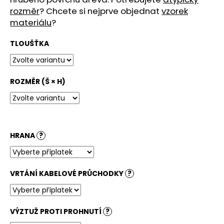
č
rozměr
? Chcete si nejprve objednat
vzorek
u
materiálu
?
j
e
TLOUŠŤKA
m
e
ROZMĚR (Š × H)
STOLOVÁ
DESKA
BÍLÁ
3
600
Kč
HRANA
?
VRTÁNÍ KABELOVÉ PRŮCHODKY
?
VÝZTUŽ PROTI PROHNUTÍ
?