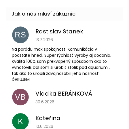
Rastislav Stanek
RS
Hodnocení obchodu je 5 z 5 hvězdiček.
13.7.2026
Na parádu max spokojnosť. Komunikácia v
podstate hneď. Super rýchlosť výroby aj dodania.
Kvalita 100% som prekvapený spôsobom ako to
vyhotovili. Dal som si urobiť stolík pod aquarium ,
tak ako to urobili zdvojnásobili jeho nosnosť.
ĎAKUJEM
Vlaďka BERÁNKOVÁ
VB
Hodnocení obchodu je 5 z 5 hvězdiček.
30.6.2026
Kateřina
K
Hodnocení obchodu je 5 z 5 hvězdiček.
10.6.2026