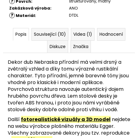
?
strukturovaný
,
matný
Povrch
:
Zakázková výroba
:
ANO
?
DTDL
Materiál
:
Popis
Související (10)
Videa (1)
Hodnocení
Diskuze
Značka
Dekor dub Nebraska přírodní má velmi drsný a
zvětralý vzhled a díky tomu výrazně rustikální
charakter. Tyto přírodní, jemné barevné tóny jsou
vhodné pro klasické i moderní aplikace.
Povrchová struktura navozuje autentický dojem
hrubého povrchu dřeva.
Lem stolové desky je
tvořen ABS hranou, i proto jsou námi vyráběné
stolové desky dobře odolné proti vlhku i vodě.
Další
fotorealistické vizuály a 3D model
nejdete
na webu výrobce plošného materiálu Egger.
Všechny zobrazované dekory jsou tzv. reprodukce