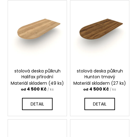
č
V
u
ý
j
p
e
i
m
s
e
p
r
STOLOVÁ
o
DESKA
HALIFAX
d
PŘÍRODNÍ
stolová deska půlkruh
stolová deska půlkruh
u
4
Halifax přírodní
Hunton tmavý
k
380
Materiál skladem
(49 ks)
Materiál skladem
(27 ks)
Kč
t
4 500 Kč
4 500 Kč
od
/ ks
od
/ ks
ů
DETAIL
DETAIL