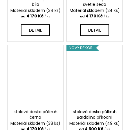
bílá
světle šedá
Materiál skladem
(34 ks)
Materiál skladem
(24 ks)
4 170 Kč
4 170 Kč
od
/ ks
od
/ ks
DETAIL
DETAIL
NOVÝ DEKOR
stolová deska půlkruh
stolová deska půlkruh
černá
Bardolino přírodní
Materiál skladem
(38 ks)
Materiál skladem
(49 ks)
4 170 Kč
4 500 Kč
od
/ ks
od
/ ks