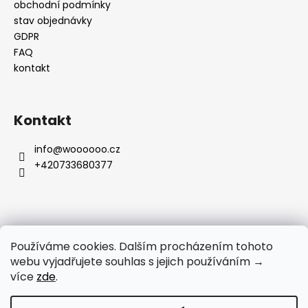
obchodní podmínky
stav objednávky
GDPR
FAQ
kontakt
Kontakt
info
@
woooooo.cz
+420733680377
Přijímáme online platby
Používáme cookies. Dalším procházením tohoto
webu vyjadřujete souhlas s jejich používáním →
více
zde
.