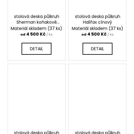
stolová deska půlkruh
stolová deska půlkruh
Sherman koňakově
Halifax cínový
hnědý
Materiál skladem
(37 ks)
Materiál skladem
(37 ks)
4 500 Kč
4 500 Kč
od
/ ks
od
/ ks
DETAIL
DETAIL
stolová deska půlkruh
stolová deska půlkruh