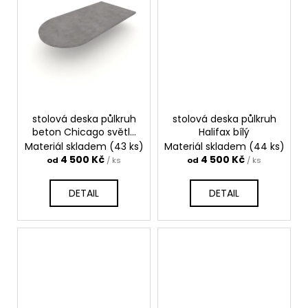
stolová deska půlkruh
stolová deska půlkruh
beton Chicago světle
Halifax bílý
šedý
Materiál skladem
(43 ks)
Materiál skladem
(44 ks)
4 500 Kč
4 500 Kč
od
/ ks
od
/ ks
DETAIL
DETAIL