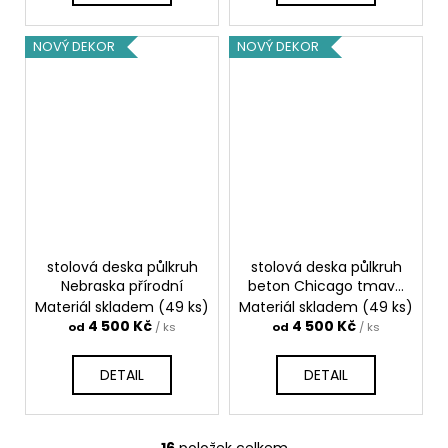
NOVÝ DEKOR
NOVÝ DEKOR
stolová deska půlkruh
stolová deska půlkruh
Nebraska přírodní
beton Chicago tmavě
šedý
Materiál skladem
(49 ks)
Materiál skladem
(49 ks)
4 500 Kč
4 500 Kč
od
/ ks
od
/ ks
DETAIL
DETAIL
16
položek celkem