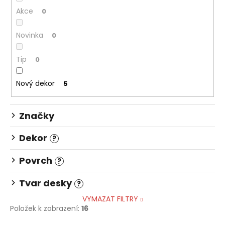
d
a
Akce
u
0
j
k
Novinka
í
0
t
t
ů
Tip
0
?
Nový dekor
5
Značky
HLEDAT
Dekor
?
D
Povrch
?
o
p
Tvar desky
?
o
VYMAZAT FILTRY
r
Položek k zobrazení:
16
u