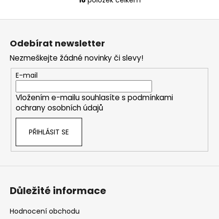
O
v
Z
l
á
á
Odebírat newsletter
d
p
a
Nezmeškejte žádné novinky či slevy!
a
c
t
E-mail
í
í
p
Vložením e-mailu souhlasíte s
podmínkami
r
ochrany osobních údajů
v
k
PŘIHLÁSIT SE
y
v
ý
p
i
s
Důležité informace
u
Hodnocení obchodu