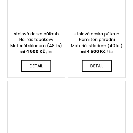
stolová deska půlkruh
stolová deska půlkruh
Halifax tabákový
Hamilton přírodní
Materiál skladem
(48 ks)
Materiál skladem
(40 ks)
4 500 Kč
4 500 Kč
od
/ ks
od
/ ks
DETAIL
DETAIL