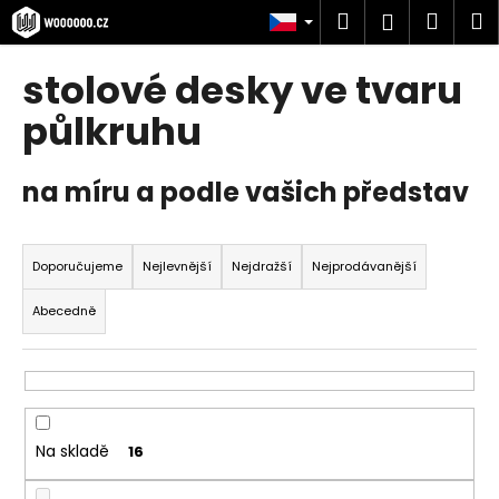
K
Přejít
Hledat
Náku
M
Přihlášen
na
o
obsah
Zpět
Zpět
košík
š
stolové desky ve tvaru
í
C
půlkruhu
k
o
p
na míru a podle vašich představ
o
t
Ř
ř
a
Doporučujeme
Nejlevnější
Nejdražší
Nejprodávanější
e
z
Abecedně
b
e
u
n
j
í
e
p
t
r
Na skladě
16
e
o
n