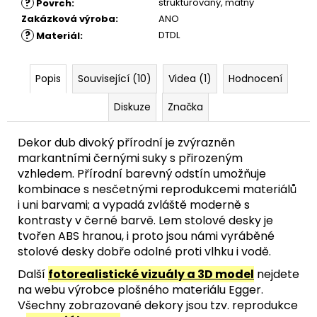
?
strukturovaný
,
matný
Povrch
:
Zakázková výroba
:
ANO
?
DTDL
Materiál
:
Popis
Související (10)
Videa (1)
Hodnocení
Diskuze
Značka
Dekor dub divoký přírodní je zvýrazněn
markantními černými suky s přirozeným
vzhledem. Přírodní barevný odstín umožňuje
kombinace s nesčetnými reprodukcemi materiálů
i uni barvami; a vypadá zvláště moderně s
kontrasty v černé barvě.
Lem stolové desky je
tvořen ABS hranou, i proto jsou námi vyráběné
stolové desky dobře odolné proti vlhku i vodě.
Další
fotorealistické vizuály a 3D model
nejdete
na webu výrobce plošného materiálu Egger.
Všechny zobrazované dekory jsou tzv. reprodukce