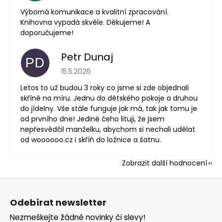
Výborná komunikace a kvalitní zpracování.
Knihovna vypadá skvěle. Děkujeme! A
doporučujeme!
Petr Dunaj
PD
Hodnocení obchodu je 5 z 5 hvězdiček.
15.5.2026
Letos to už budou 3 roky co jsme si zde objednali
skříně na míru. Jednu do dětského pokoje a druhou
do jídelny. Vše stále funguje jak má, tak jak tomu je
od prvního dne! Jediné čeho lituji, že jsem
nepřesvědčil manželku, abychom si nechali udělat
od woooooo.cz i skříň do ložnice a šatnu.
Zobrazit další hodnocení
Z
á
Odebírat newsletter
p
Nezmeškejte žádné novinky či slevy!