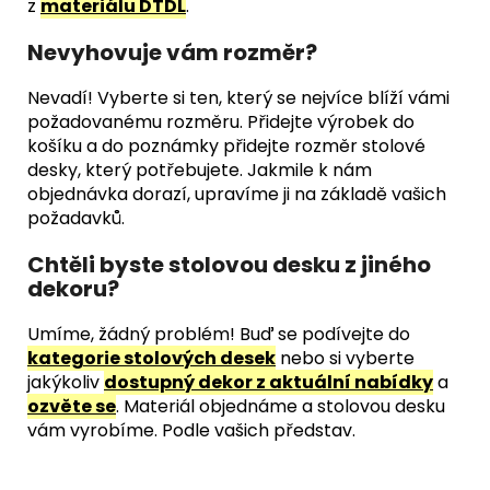
z
materiálu DTDL
.
Nevyhovuje vám rozměr?
Nevadí! Vyberte si ten, který se nejvíce blíží vámi
požadovanému rozměru. Přidejte výrobek do
košíku a do poznámky přidejte rozměr stolové
desky, který potřebujete. Jakmile k nám
objednávka dorazí, upravíme ji na základě vašich
požadavků.
Chtěli byste stolovou desku z jiného
dekoru?
Umíme, žádný problém! Buď se podívejte do
kategorie stolových desek
nebo si vyberte
jakýkoliv
dostupný dekor z aktuální nabídky
a
ozvěte se
. Materiál objednáme a stolovou desku
vám vyrobíme. Podle vašich představ.