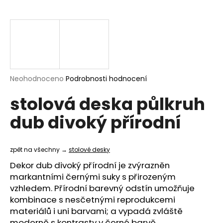
a
j
í
t
?
Průměrné
Neohodnoceno
Podrobnosti hodnocení
hodnocení
stolová deska půlkruh
produktu
je
HLEDAT
dub divoký přírodní
0,0
z
5
hvězdiček.
zpět na všechny →
stolové desky
D
Dekor dub divoký přírodní je zvýrazněn
o
markantními černými suky s přirozeným
p
vzhledem. Přírodní barevný odstín umožňuje
o
kombinace s nesčetnými reprodukcemi
r
materiálů i uni barvami; a vypadá zvláště
u
moderně s kontrasty v černé barvě.