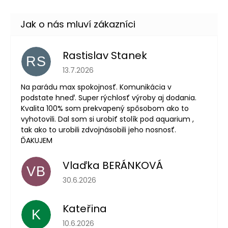
Rastislav Stanek
RS
Hodnocení obchodu je 5 z 5 hvězdiček.
13.7.2026
Na parádu max spokojnosť. Komunikácia v
podstate hneď. Super rýchlosť výroby aj dodania.
Kvalita 100% som prekvapený spôsobom ako to
vyhotovili. Dal som si urobiť stolík pod aquarium ,
tak ako to urobili zdvojnásobili jeho nosnosť.
ĎAKUJEM
Vlaďka BERÁNKOVÁ
VB
Hodnocení obchodu je 5 z 5 hvězdiček.
30.6.2026
Kateřina
K
Hodnocení obchodu je 5 z 5 hvězdiček.
10.6.2026