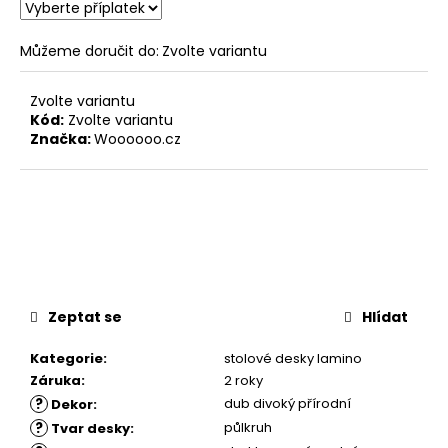
Můžeme doručit do:
Zvolte variantu
Zvolte variantu
Kód:
Zvolte variantu
Značka:
Woooooo.cz
Zeptat se
Hlídat
Kategorie
:
stolové desky lamino
Záruka
:
2 roky
?
dub divoký přírodní
Dekor
:
?
půlkruh
Tvar desky
: