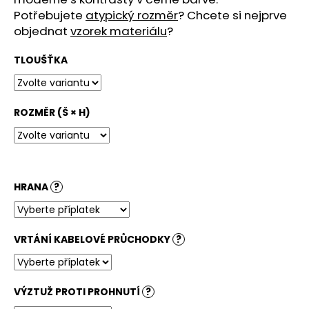
č
Potřebujete
atypický rozměr
? Chcete si nejprve
u
objednat
vzorek materiálu
?
j
e
TLOUŠŤKA
m
e
ROZMĚR (Š × H)
STOLOVÁ
DESKA
KRUHOVÁ
BARDOLINO
PŘÍRODNÍ
3
HRANA
?
880
Kč
VRTÁNÍ KABELOVÉ PRŮCHODKY
?
VÝZTUŽ PROTI PROHNUTÍ
?