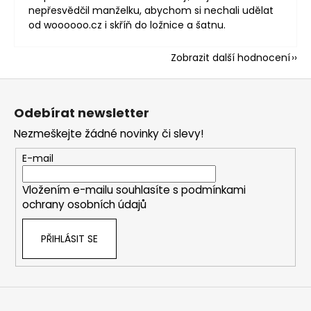
nepřesvědčil manželku, abychom si nechali udělat
od woooooo.cz i skříň do ložnice a šatnu.
Zobrazit další hodnocení
Z
á
Odebírat newsletter
p
Nezmeškejte žádné novinky či slevy!
a
t
E-mail
í
Vložením e-mailu souhlasíte s
podmínkami
ochrany osobních údajů
PŘIHLÁSIT SE