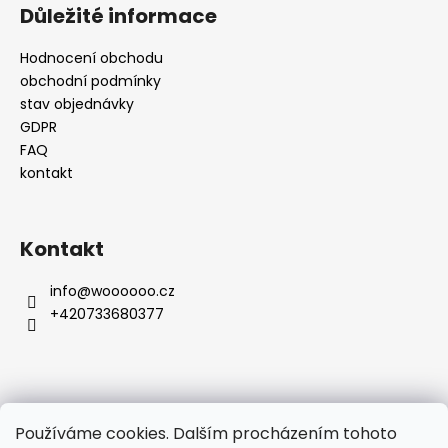
Důležité informace
Hodnocení obchodu
obchodní podmínky
stav objednávky
GDPR
FAQ
kontakt
Kontakt
info
@
woooooo.cz
+420733680377
Přijímáme online platby
Používáme cookies. Dalším procházením tohoto