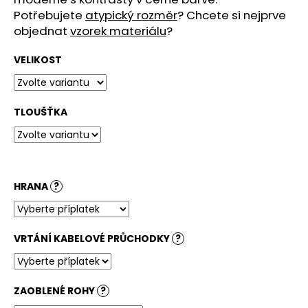
č
Potřebujete
atypický rozměr
? Chcete si nejprve
u
objednat
vzorek materiálu
?
j
e
VELIKOST
m
e
TLOUŠŤKA
STOLOVÁ
DESKA
KRUHOVÁ
DUB
DIVOKÝ
PŘÍRODNÍ
HRANA
?
3
880
Kč
VRTÁNÍ KABELOVÉ PRŮCHODKY
?
ZAOBLENÉ ROHY
?