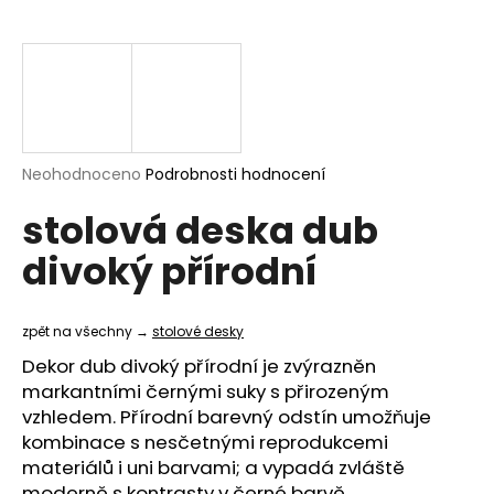
a
j
í
t
?
Průměrné
Neohodnoceno
Podrobnosti hodnocení
hodnocení
stolová deska dub
produktu
je
HLEDAT
divoký přírodní
0,0
z
5
hvězdiček.
zpět na všechny →
stolové desky
D
Dekor dub divoký přírodní je zvýrazněn
o
markantními černými suky s přirozeným
p
vzhledem. Přírodní barevný odstín umožňuje
o
kombinace s nesčetnými reprodukcemi
r
materiálů i uni barvami; a vypadá zvláště
u
moderně s kontrasty v černé barvě.