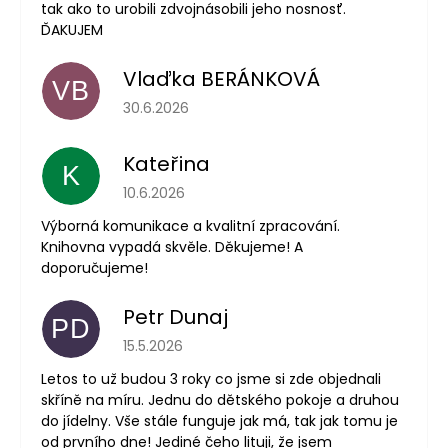
tak ako to urobili zdvojnásobili jeho nosnosť.
ĎAKUJEM
Vlaďka BERÁNKOVÁ
VB
Hodnocení obchodu je 5 z 5 hvězdiček.
30.6.2026
Kateřina
K
Hodnocení obchodu je 5 z 5 hvězdiček.
10.6.2026
Výborná komunikace a kvalitní zpracování.
Knihovna vypadá skvěle. Děkujeme! A
doporučujeme!
Petr Dunaj
PD
Hodnocení obchodu je 5 z 5 hvězdiček.
15.5.2026
Letos to už budou 3 roky co jsme si zde objednali
skříně na míru. Jednu do dětského pokoje a druhou
do jídelny. Vše stále funguje jak má, tak jak tomu je
od prvního dne! Jediné čeho lituji, že jsem