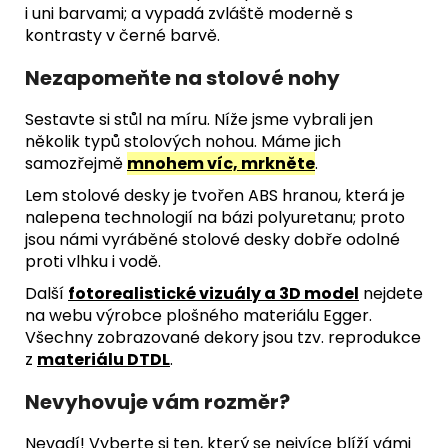
i uni barvami; a vypadá zvláště moderně s
kontrasty v černé barvě.
Nezapomeňte na stolové nohy
Sestavte si stůl na míru. Níže jsme vybrali jen
několik typů stolových nohou. Máme jich
samozřejmě
mnohem víc, mrkněte
.
Lem stolové desky je tvořen ABS hranou, která je
nalepena technologií na bázi polyuretanu; proto
jsou námi vyráběné stolové desky dobře odolné
proti vlhku i vodě.
Další
fotorealistické vizuály a 3D model
nejdete
na webu výrobce plošného materiálu Egger.
Všechny zobrazované dekory jsou tzv. reprodukce
z
materiálu DTDL
.
Nevyhovuje vám rozměr?
Nevadí! Vyberte si ten, který se nejvíce blíží vámi