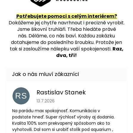
Potřebujete pomoci s celým interiérem?
Dokážeme jej chytře navrhnout i precizně vyrobit.
Jsme šikovní truhláři. Třeba hledáte právě
nás.
Děláme, co nás baví. Každou zakázku
dotahujeme do posledního šroubku. Protože jen
tak si zasloužíme nálepku vaší spokojenosti.
Raz,
dva, tři!
Rastislav Stanek
RS
Hodnocení obchodu je 5 z 5 hvězdiček.
13.7.2026
Na parádu max spokojnosť. Komunikácia v
podstate hneď. Super rýchlosť výroby aj dodania.
Kvalita 100% som prekvapený spôsobom ako to
vyhotovili. Dal som si urobiť stolík pod aquarium ,