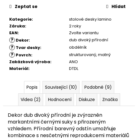
Zeptat se
Hlídat
Kategorie
:
stolové desky lamino
Záruka
:
2 roky
EAN
:
Zvolte variantu
?
dub divoký přírodní
Dekor
:
?
obdélník
Tvar desky
:
?
strukturovaný
,
matný
Povrch
:
Zakázková výroba
:
ANO
Materiál
:
DTDL
Popis
Související (10)
Podobné (9)
Videa (2)
Hodnocení
Diskuze
Značka
Dekor dub divoký přírodní je zvýrazněn
markantními černými suky s přirozeným
vzhledem. Přírodní barevný odstín umožňuje
kombinace s nesčetnými reprodukcemi materiálů