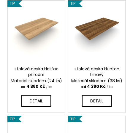
č
V
TIP
TIP
u
ý
j
p
e
i
m
s
e
p
r
STOLOVÁ
o
DESKA
HALIFAX
d
PŘÍRODNÍ
stolová deska Halifax
stolová deska Hunton
u
4
přírodní
tmavý
k
380
Materiál skladem
(24 ks)
Materiál skladem
(38 ks)
Kč
t
4 380 Kč
4 380 Kč
od
/ ks
od
/ ks
ů
DETAIL
DETAIL
TIP
TIP