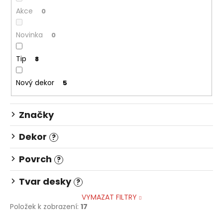
d
a
Akce
u
0
j
k
Novinka
í
0
t
t
ů
Tip
8
?
Nový dekor
5
Značky
HLEDAT
Dekor
?
D
Povrch
?
o
p
Tvar desky
?
o
VYMAZAT FILTRY
r
Položek k zobrazení:
17
u