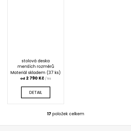
stolová deska
menších rozměrů
Materiál skladem
(37 ks)
2 790 Kč
od
/ ks
DETAIL
17
položek celkem
O
v
Z
l