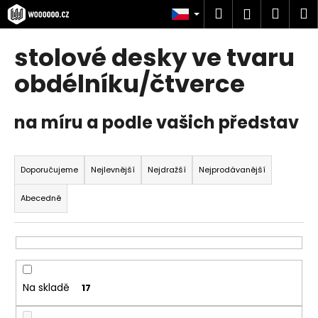
K
Přejít
Hledat
Náku
M
Přihlášen
na
o
obsah
Zpět
Zpět
košík
š
stolové desky ve tvaru
í
C
obdélníku/čtverce
k
o
p
na míru a podle vašich představ
o
t
Ř
ř
a
Doporučujeme
Nejlevnější
Nejdražší
Nejprodávanější
e
z
Abecedně
b
e
u
n
j
í
e
p
t
r
Na skladě
17
e
o
n