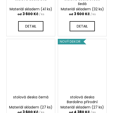
šedá
Materiál skladem
(41 ks)
Materiál skladem
(32 ks)
3 600 Kč
3 600 Kč
od
/ ks
od
/ ks
DETAIL
DETAIL
NOVÝ DEKOR
stolová deska černá
stolová deska
Bardolino přírodní
Materiál skladem
(27 ks)
Materiál skladem
(27 ks)
3 600 Kč
4 380 Kč
od
/ ks
od
/ ks