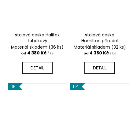
stolová deska Halifax
stolová deska
tabákový
Hamilton přírodní
Materiál skladem
(36 ks)
Materiál skladem
(32 ks)
4 380 Kč
4 380 Kč
od
/ ks
od
/ ks
DETAIL
DETAIL
TIP
TIP