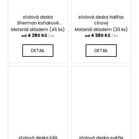
stolová deska
stolová deska Halifax
Sherman koňakově
cínový
hnědý
Materiál skladem
(45 ks)
Materiál skladem
(33 ks)
4 380 Kč
4 380 Kč
od
/ ks
od
/ ks
DETAIL
DETAIL
stolová deska bílá
stolová deska světle