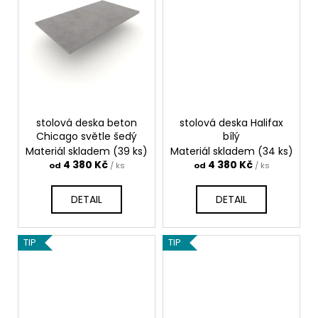
stolová deska beton
stolová deska Halifax
Chicago světle šedý
bílý
Materiál skladem
(39 ks)
Materiál skladem
(34 ks)
4 380 Kč
4 380 Kč
od
/ ks
od
/ ks
DETAIL
DETAIL
TIP
TIP