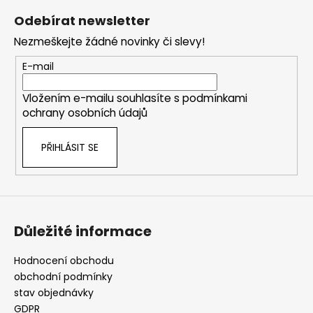
á
á
Odebírat newsletter
d
p
a
Nezmeškejte žádné novinky či slevy!
a
c
t
E-mail
í
í
p
Vložením e-mailu souhlasíte s
podmínkami
r
ochrany osobních údajů
v
k
PŘIHLÁSIT SE
y
v
ý
p
i
s
Důležité informace
u
Hodnocení obchodu
obchodní podmínky
stav objednávky
GDPR