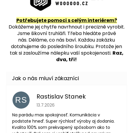
Potřebujete pomoci s celým interiérem?
Dokážeme jej chytře navrhnout i precizně vyrobit.
Jsme šikovní truhláři. Třeba hledáte právě
nás.
Děláme, co nás baví. Každou zakázku
dotahujeme do posledního šroubku. Protože jen
tak si zasloužíme nálepku vaší spokojenosti.
Raz,
dva, tři!
Rastislav Stanek
RS
Hodnocení obchodu je 5 z 5 hvězdiček.
13.7.2026
Na parádu max spokojnosť. Komunikácia v
podstate hneď. Super rýchlosť výroby aj dodania.
Kvalita 100% som prekvapený spôsobom ako to