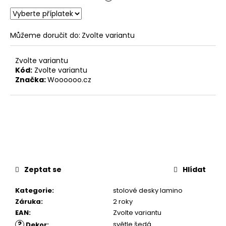
Můžeme doručit do:
Zvolte variantu
Zvolte variantu
Kód:
Zvolte variantu
Značka:
Woooooo.cz
Zeptat se
Hlídat
Kategorie
:
stolové desky lamino
Záruka
:
2 roky
EAN
:
Zvolte variantu
?
světle šedá
Dekor
: