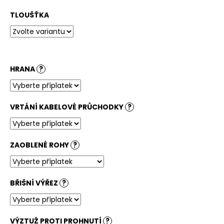
č
u
TLOUŠŤKA
j
e
m
e
HRANA
?
STOLOVÁ
DESKA
BÍLÁ
VRTÁNÍ KABELOVÉ PRŮCHODKY
?
3
600
Kč
ZAOBLENÉ ROHY
?
BŘIŠNÍ VÝŘEZ
?
VÝZTUŽ PROTI PROHNUTÍ
?