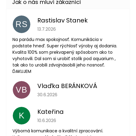
Rastislav Stanek
RS
Hodnocení obchodu je 5 z 5 hvězdiček.
13.7.2026
Na parádu max spokojnosť. Komunikácia v
podstate hneď. Super rýchlosť výroby aj dodania.
Kvalita 100% som prekvapený spôsobom ako to
vyhotovili. Dal som si urobiť stolík pod aquarium ,
tak ako to urobili zdvojnásobili jeho nosnosť.
ĎAKUJEM
Vlaďka BERÁNKOVÁ
VB
Hodnocení obchodu je 5 z 5 hvězdiček.
30.6.2026
Kateřina
K
Hodnocení obchodu je 5 z 5 hvězdiček.
10.6.2026
Výborná komunikace a kvalitní zpracování.