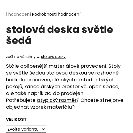
a
j
Průměrné
1 hodnocení
Podrobnosti hodnocení
hodnocení
í
stolová deska světle
produktu
t
je
šedá
?
5,0
z
5
hvězdiček.
zpět na všechny →
stolové desky
Stále oblíbenější materiálové provedení. Stoly
HLEDAT
se světle šedou stolovou deskou se rozhodně
hodí do pracoven, dětských a studentských
pokojů, kancelářských prostor vč. open space,
ale také například do prodejen.
D
Potřebujete
atypický rozměr
? Chcete si nejprve
o
objednat
vzorek materiálu
?
p
o
VELIKOST
r
u