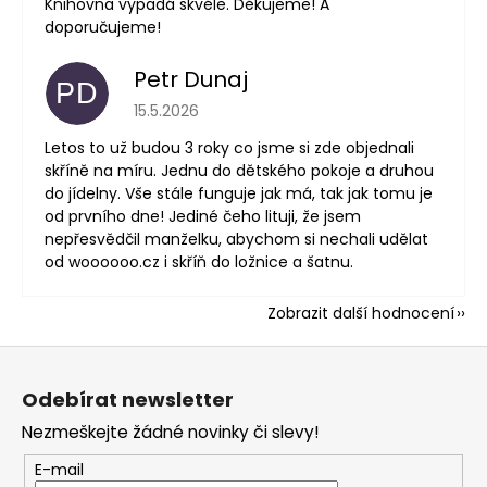
Knihovna vypadá skvěle. Děkujeme! A
doporučujeme!
Petr Dunaj
PD
Hodnocení obchodu je 5 z 5 hvězdiček.
15.5.2026
Letos to už budou 3 roky co jsme si zde objednali
skříně na míru. Jednu do dětského pokoje a druhou
do jídelny. Vše stále funguje jak má, tak jak tomu je
od prvního dne! Jediné čeho lituji, že jsem
nepřesvědčil manželku, abychom si nechali udělat
od woooooo.cz i skříň do ložnice a šatnu.
Zobrazit další hodnocení
Z
á
Odebírat newsletter
p
Nezmeškejte žádné novinky či slevy!
a
t
E-mail