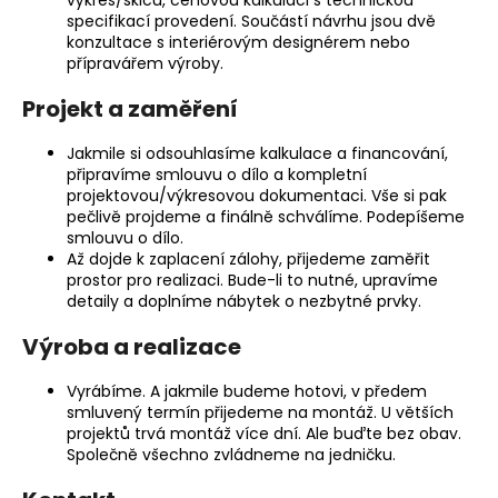
výkres/skicu, cenovou kalkulaci s technickou
a
specifikací provedení. Součástí návrhu jsou dvě
konzultace s interiérovým designérem nebo
j
přípravářem výroby.
í
Projekt a zaměření
t
?
Jakmile si odsouhlasíme kalkulace a financování,
připravíme smlouvu o dílo a kompletní
projektovou/výkresovou dokumentaci. Vše si pak
pečlivě projdeme a finálně schválíme. Podepíšeme
smlouvu o dílo.
HLEDAT
Až dojde k zaplacení zálohy, přijedeme zaměřit
prostor pro realizaci. Bude-li to nutné, upravíme
detaily a doplníme nábytek o nezbytné prvky.
Výroba a realizace
D
o
Vyrábíme. A jakmile budeme hotovi, v předem
p
smluvený termín přijedeme na montáž. U větších
o
projektů trvá montáž více dní. Ale buďte bez obav.
r
Společně všechno zvládneme na jedničku.
u