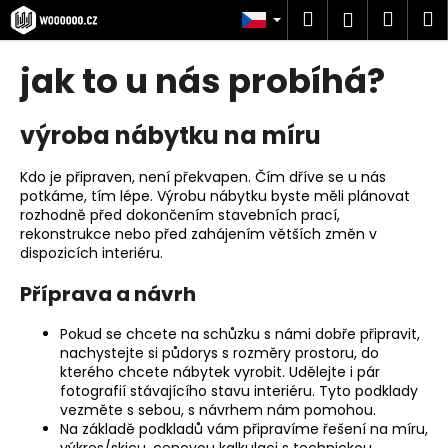
K
Přejít
Hledat
Náku
M
Přihlášen
na
o
obsah
Zpět
Zpět
košík
š
jak to u nás probíhá?
í
C
k
výroba nábytku na míru
o
p
Kdo je připraven, není překvapen. Čím dříve se u nás
o
potkáme, tím lépe. Výrobu nábytku byste měli plánovat
t
rozhodně před dokončením stavebních prací,
ř
rekonstrukce nebo před zahájením větších změn v
dispozicích interiéru.
e
b
Příprava a návrh
u
Pokud se chcete na schůzku s námi dobře připravit,
j
nachystejte si půdorys s rozměry prostoru, do
e
kterého chcete nábytek vyrobit. Udělejte i pár
t
fotografií stávajícího stavu interiéru. Tyto podklady
vezměte s sebou, s návrhem nám pomohou.
e
Na základě podkladů vám připravíme řešení na míru,
n