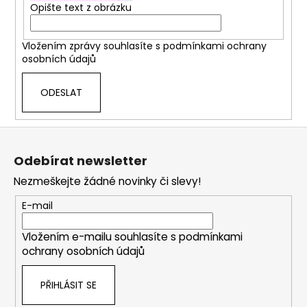
Opište text z obrázku
Vložením zprávy souhlasíte s
podmínkami ochrany
osobních údajů
ODESLAT
Z
á
Odebírat newsletter
p
Nezmeškejte žádné novinky či slevy!
a
t
E-mail
í
Vložením e-mailu souhlasíte s
podmínkami
ochrany osobních údajů
PŘIHLÁSIT SE