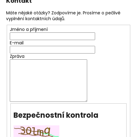
Kontakt
č
u
Máte nějaké otázky? Zodpovíme je. Prosíme o pečlivé
j
vyplnění kontaktních údajů.
e
m
Jméno a příjmení
e
E-mail
STOLOVÁ
Zpráva
DESKA
HALIFAX
PŘÍRODNÍ
4
380
Kč
Bezpečnostní kontrola