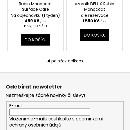
č
Rubio Monocoat
vzorník DELUX Rubio
u
Surface Care
Monocoat
j
Na objednávku (1 týden)
dle rezervace
e
499 Kč
1 590 Kč
/ ks
/ ks
m
Měrná
665,33 Kč / 1 l
cena:
e
DO KOŠÍKU
DO KOŠÍKU
VZORKY
STOLOVÝCH
DESEK
4
položek celkem
O
A
v
POLIC
Z
l
100
á
á
Kč
Odebírat newsletter
d
p
a
Nezmeškejte žádné novinky či slevy!
a
c
t
E-mail
í
í
p
Vložením e-mailu souhlasíte s
podmínkami
r
ochrany osobních údajů
v