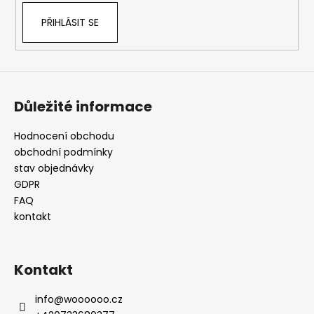
k
PŘIHLÁSIT SE
y
v
ý
p
i
s
Důležité informace
u
Hodnocení obchodu
obchodní podmínky
stav objednávky
GDPR
FAQ
kontakt
Kontakt
info
@
woooooo.cz