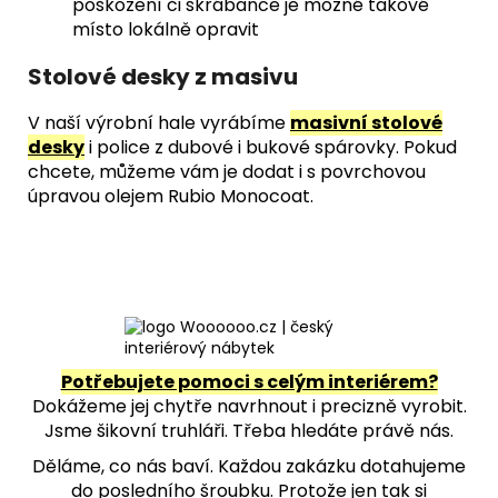
poškození či škrábance je možné takové
místo lokálně opravit
Stolové desky z masivu
V naší výrobní hale vyrábíme
masivní stolové
desky
i police z dubové i bukové spárovky. Pokud
chcete, můžeme vám je dodat i s povrchovou
úpravou olejem Rubio Monocoat.
Potřebujete pomoci s celým interiérem?
Dokážeme jej chytře navrhnout i precizně vyrobit.
Jsme šikovní truhláři. Třeba hledáte právě nás.
Děláme, co nás baví. Každou zakázku dotahujeme
do posledního šroubku. Protože jen tak si