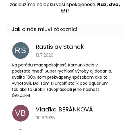
zasloužíme nálepku vaší spokojenosti.
Raz, dva,
tři!
Rastislav Stanek
RS
Hodnocení obchodu je 5 z 5 hvězdiček.
13.7.2026
Na parádu max spokojnosť. Komunikácia v
podstate hneď. Super rýchlosť výroby aj dodania.
Kvalita 100% som prekvapený spôsobom ako to
vyhotovili. Dal som si urobiť stolík pod aquarium ,
tak ako to urobili zdvojnásobili jeho nosnosť.
ĎAKUJEM
Vlaďka BERÁNKOVÁ
VB
Hodnocení obchodu je 5 z 5 hvězdiček.
30.6.2026