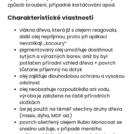
způsob broušení, případně kartáčování apod.
Charakteristické vlastnosti
vlákna dřeva, která již s olejem reagovala,
další olej nepřijmou; proto při aplikaci
nevznikají „kocoury“
pigmentovaný olej umožňuje dosáhnout
sytých a výrazných barev, aniž by byl
potlačen přírodní vzhled dřeva + povrch
zůstane příjemný na dotyk
olej zajišťuje dlouhodobou ochranu a vysokou
odolnost
olej neobsahuje rozpouštědla ani vodu,
výroba je založena na čistě přírodních
složkách
lze jej použít na téměř všechny druhy dřeva
(masiv, dýha, MDF ad.)
povrch ošetřený olejem Rubio Monocoat se
snadno udržuje, v případě menšího