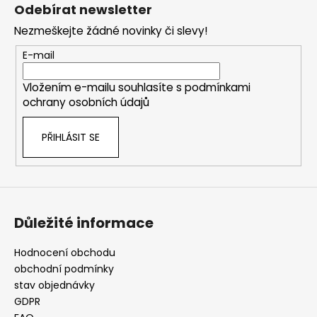
á
Odebírat newsletter
p
Nezmeškejte žádné novinky či slevy!
a
t
E-mail
í
Vložením e-mailu souhlasíte s
podmínkami
ochrany osobních údajů
PŘIHLÁSIT SE
Důležité informace
Hodnocení obchodu
obchodní podmínky
stav objednávky
GDPR