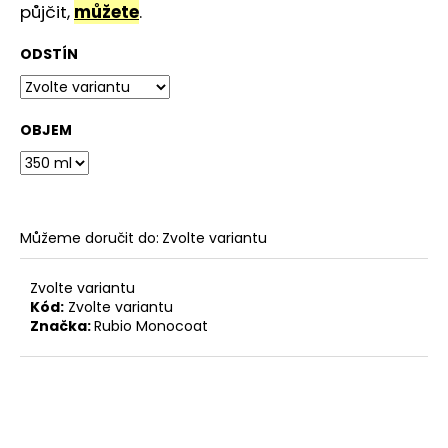
č
půjčit,
můžete
.
u
j
ODSTÍN
e
m
e
OBJEM
STOLOVÁ
DESKA
ELIPSA
BARDOLINO
Můžeme doručit do:
Zvolte variantu
PŘÍRODNÍ
4
320
Zvolte variantu
Kč
Kód:
Zvolte variantu
Značka:
Rubio Monocoat