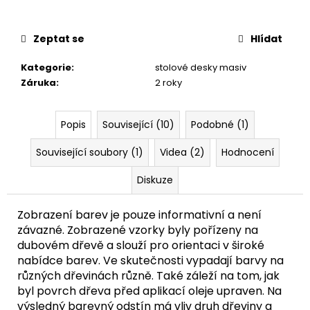
Zeptat se
Hlídat
Kategorie
:
stolové desky masiv
Záruka
:
2 roky
Popis
Související (10)
Podobné (1)
Související soubory (1)
Videa (2)
Hodnocení
Diskuze
Zobrazení barev je pouze informativní a není
závazné. Zobrazené vzorky byly pořízeny na
dubovém dřevě a slouží pro orientaci v široké
nabídce barev. Ve skutečnosti vypadají barvy na
různých dřevinách různě. Také záleží na tom, jak
byl povrch dřeva před aplikací oleje upraven. Na
výsledný barevný odstín má vliv druh dřeviny a