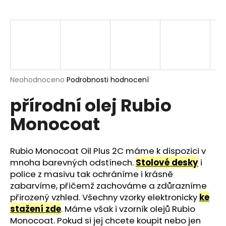
a
j
í
t
?
Průměrné
Neohodnoceno
Podrobnosti hodnocení
hodnocení
přírodní olej Rubio
produktu
je
HLEDAT
Monocoat
0,0
z
5
hvězdiček.
Rubio Monocoat Oil Plus 2C máme k dispozici v
D
mnoha barevných odstínech.
Stolové desky
i
o
police z masivu tak ochráníme i krásně
p
zabarvíme, přičemž zachováme a zdůrazníme
o
přirozený vzhled. Všechny vzorky elektronicky
ke
r
stažení zde
. Máme však i vzorník olejů Rubio
u
Monocoat. Pokud si jej chcete koupit nebo jen