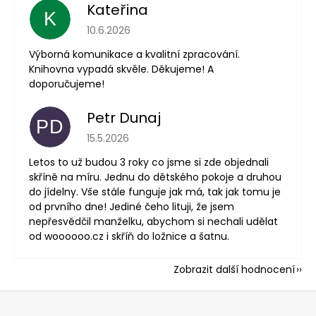
Kateřina
K
Hodnocení obchodu je 5 z 5 hvězdiček.
10.6.2026
Výborná komunikace a kvalitní zpracování.
Knihovna vypadá skvěle. Děkujeme! A
doporučujeme!
Petr Dunaj
PD
Hodnocení obchodu je 5 z 5 hvězdiček.
15.5.2026
Letos to už budou 3 roky co jsme si zde objednali
skříně na míru. Jednu do dětského pokoje a druhou
do jídelny. Vše stále funguje jak má, tak jak tomu je
od prvního dne! Jediné čeho lituji, že jsem
nepřesvědčil manželku, abychom si nechali udělat
od woooooo.cz i skříň do ložnice a šatnu.
Zobrazit další hodnocení
Z