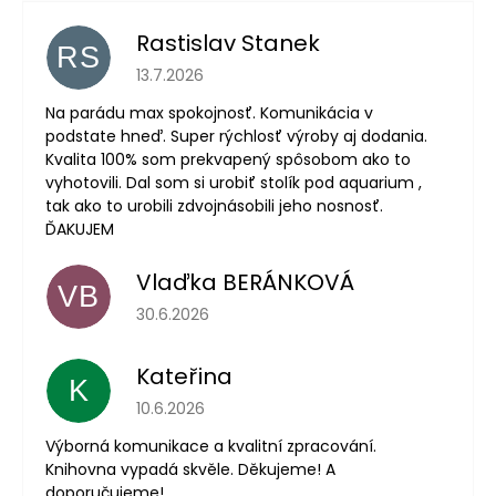
Rastislav Stanek
RS
Hodnotenie obchodu je 5 z 5 hviezdičiek.
13.7.2026
Na parádu max spokojnosť. Komunikácia v
podstate hneď. Super rýchlosť výroby aj dodania.
Kvalita 100% som prekvapený spôsobom ako to
vyhotovili. Dal som si urobiť stolík pod aquarium ,
tak ako to urobili zdvojnásobili jeho nosnosť.
ĎAKUJEM
Vlaďka BERÁNKOVÁ
VB
Hodnotenie obchodu je 5 z 5 hviezdičiek.
30.6.2026
Kateřina
K
Hodnotenie obchodu je 5 z 5 hviezdičiek.
10.6.2026
Výborná komunikace a kvalitní zpracování.
Knihovna vypadá skvěle. Děkujeme! A
doporučujeme!