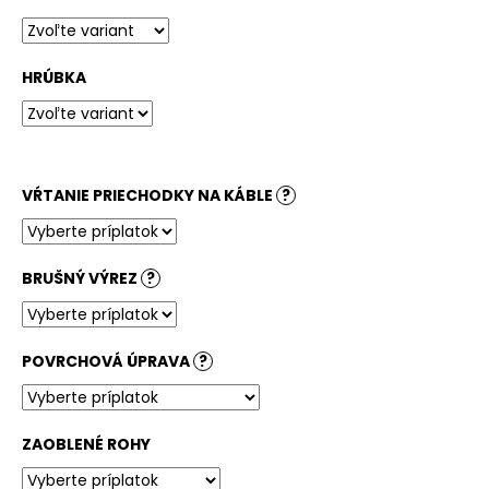
č
a
m
e
HRÚBKA
STOLOVÁ
DOSKA
BIELA
VŔTANIE PRIECHODKY NA KÁBLE
?
148,70
€
BRUŠNÝ VÝREZ
?
POVRCHOVÁ ÚPRAVA
?
ZAOBLENÉ ROHY