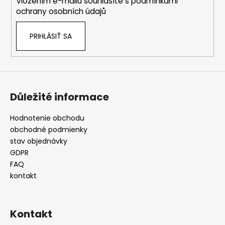
Vložením e-mailu souhlasíte s
podmínkami
e
ochrany osobních údajů
PRIHLÁSIŤ SA
Důležité informace
Hodnotenie obchodu
obchodné podmienky
stav objednávky
GDPR
FAQ
kontakt
Kontakt