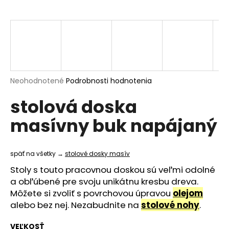
á
j
s
ť
?
Priemerné
Neohodnotené
Podrobnosti hodnotenia
hodnotenie
stolová doska
produktu
je
HĽADAŤ
masívny buk napájaný
0,0
z
5
hviezdičiek.
späť na všetky →
stolové dosky masív
O
Stoly s touto pracovnou doskou sú veľmi odolné
d
a obľúbené pre svoju unikátnu kresbu dreva.
p
Môžete si zvoliť s povrchovou úpravou
olejom
o
alebo bez nej. Nezabudnite na
stolové nohy
.
r
ú
VEĽKOSŤ