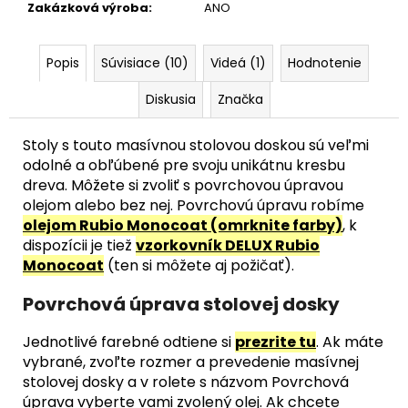
Zakázková výroba
:
ANO
Popis
Súvisiace (10)
Videá (1)
Hodnotenie
Diskusia
Značka
Stoly s touto masívnou stolovou doskou sú veľmi
odolné a obľúbené pre svoju unikátnu kresbu
dreva. Môžete si zvoliť s povrchovou úpravou
olejom alebo bez nej. Povrchovú úpravu robíme
olejom Rubio Monocoat (omrknite farby)
, k
dispozícii je tiež
vzorkovník DELUX Rubio
Monocoat
(ten si môžete aj požičať).
Povrchová úprava stolovej dosky
Jednotlivé farebné odtiene si
prezrite tu
. Ak máte
vybrané, zvoľte rozmer a prevedenie masívnej
stolovej dosky a v rolete s názvom Povrchová
úprava vyberte vami zvolený olej. Ak chcete