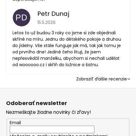
Petr Dunaj
PD
Hodnotenie obchodu je 5 z 5 hviezdičiek.
15.5.2026
Letos to už budou 3 roky co jsme si zde objednali
skříně na míru. Jednu do dětského pokoje a druhou
do jídelny. Vše stále funguje jak má, tak jak tomu je
od prvního dne! Jediné čeho lituji, že jsem
nepřesvědčil manželku, abychom si nechali udělat
od woooooo.cz i skříň do ložnice a šatnu.
Zobraziť ďalšie recenzie
Z
á
Odoberať newsletter
p
Nezmeškajte žiadne novinky či zľavy!
ä
t
Email
i