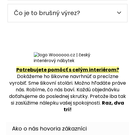
Čo je to brušný výrez?
Potrebujete pomôcť s celým interiérom?
Dokážeme ho šikovne navrhnúť a precízne
vyrobiť. Sme šikovní stolári. Možno hľadáte práve
nás. Robíme, čo nás baví. Každú objednávku
doťahujeme do poslednej skrutky. Pretože iba tak
si zaslúžime nálepku vašej spokojnosti.
Raz, dva
tri!