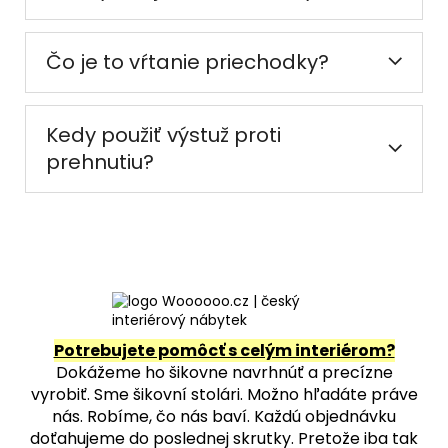
Čo je to vŕtanie priechodky?
Kedy použiť výstuž proti
prehnutiu?
Potrebujete pomôcť s celým interiérom?
Dokážeme ho šikovne navrhnúť a precízne
vyrobiť. Sme šikovní stolári. Možno hľadáte práve
nás. Robíme, čo nás baví. Každú objednávku
doťahujeme do poslednej skrutky. Pretože iba tak