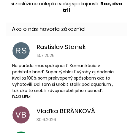
si zaslúžime nálepku vašej spokojnosti.
Raz, dva
tri!
Rastislav Stanek
RS
Hodnotenie obchodu je 5 z 5 hviezdičiek.
13.7.2026
Na parádu max spokojnosť. Komunikácia v
podstate hneď. Super rýchlosť výroby aj dodania.
Kvalita 100% som prekvapený spôsobom ako to
vyhotovili. Dal som si urobiť stolík pod aquarium ,
tak ako to urobili zdvojnásobili jeho nosnosť.
ĎAKUJEM
Vlaďka BERÁNKOVÁ
VB
Hodnotenie obchodu je 5 z 5 hviezdičiek.
30.6.2026