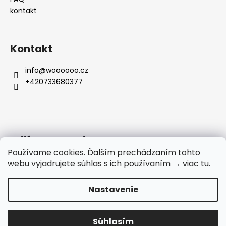
kontakt
Kontakt
info
@
woooooo.cz
+420733680377
Prijímame online platby
Používame cookies. Ďalším prechádzaním tohto
webu vyjadrujete súhlas s ich používaním → viac
tu
.
Nastavenie
Vytvoril Shoptet
Copyright 2026
Woooooo.cz
. Všetky práva vyhradené.
Súhlasím
Upraviť nastavenie cookies