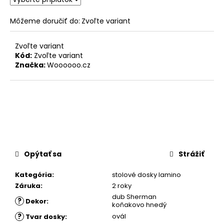
Môžeme doručiť do:
Zvoľte variant
Zvoľte variant
Kód:
Zvoľte variant
Značka:
Woooooo.cz
Opýtať sa
Strážiť
Kategória
:
stolové dosky lamino
Záruka
:
2 roky
dub Sherman
?
Dekor
:
koňakovo hnedý
?
ovál
Tvar dosky
: