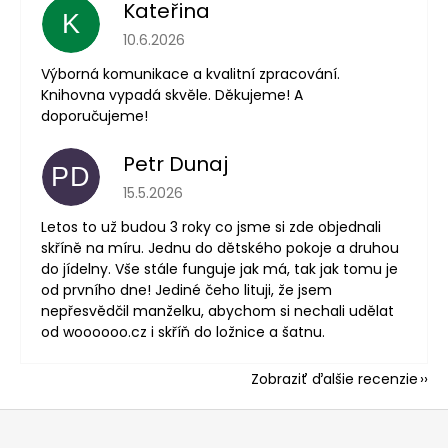
Kateřina
K
Hodnotenie obchodu je 5 z 5 hviezdičiek.
10.6.2026
Výborná komunikace a kvalitní zpracování.
Knihovna vypadá skvěle. Děkujeme! A
doporučujeme!
Petr Dunaj
PD
Hodnotenie obchodu je 5 z 5 hviezdičiek.
15.5.2026
Letos to už budou 3 roky co jsme si zde objednali
skříně na míru. Jednu do dětského pokoje a druhou
do jídelny. Vše stále funguje jak má, tak jak tomu je
od prvního dne! Jediné čeho lituji, že jsem
nepřesvědčil manželku, abychom si nechali udělat
od woooooo.cz i skříň do ložnice a šatnu.
Zobraziť ďalšie recenzie
Z
á