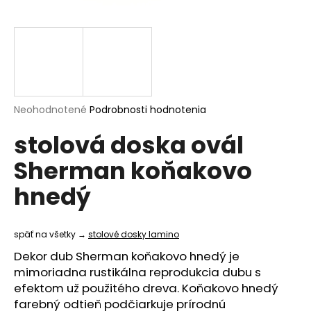
á
j
s
ť
?
Priemerné
Neohodnotené
Podrobnosti hodnotenia
hodnotenie
stolová doska ovál
produktu
je
HĽADAŤ
Sherman koňakovo
0,0
z
hnedý
5
hviezdičiek.
O
d
späť na všetky →
stolové dosky lamino
p
Dekor dub Sherman koňakovo hnedý je
o
mimoriadna rustikálna reprodukcia dubu s
r
efektom už použitého dreva. Koňakovo hnedý
ú
farebný odtieň podčiarkuje prírodnú