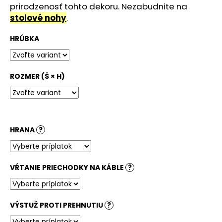
č
prirodzenosť tohto dekoru. Nezabudnite na
a
stolové nohy
.
m
e
HRÚBKA
VZORKY
STOLOVÝCH
ROZMER (Š × H)
DOSIEK
A
POLÍC
4,13
€
HRANA
?
VŔTANIE PRIECHODKY NA KÁBLE
?
VÝSTUŽ PROTI PREHNUTIU
?