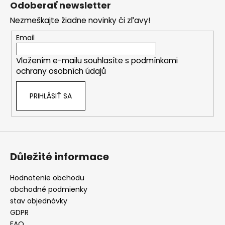
Odoberať newsletter
p
Nezmeškajte žiadne novinky či zľavy!
ä
t
Email
i
Vložením e-mailu souhlasíte s
podmínkami
e
ochrany osobních údajů
PRIHLÁSIŤ SA
Důležité informace
Hodnotenie obchodu
obchodné podmienky
stav objednávky
GDPR
FAQ