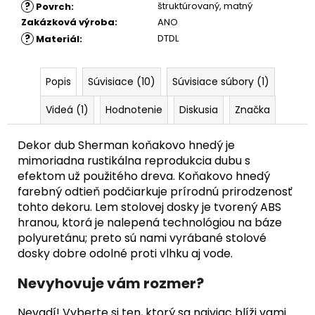
?
štruktúrovaný
,
matný
Povrch
:
Zakázková výroba
:
ANO
?
DTDL
Materiál
:
Popis
Súvisiace (10)
Súvisiace súbory (1)
Videá (1)
Hodnotenie
Diskusia
Značka
Dekor dub Sherman koňakovo hnedý je
mimoriadna rustikálna reprodukcia dubu s
efektom už použitého dreva. Koňakovo hnedý
farebný odtieň podčiarkuje prírodnú prirodzenosť
tohto dekoru. Lem stolovej dosky je tvorený ABS
hranou, ktorá je nalepená technológiou na báze
polyuretánu; preto sú nami vyrábané stolové
dosky dobre odolné proti vlhku aj vode.
Nevyhovuje vám rozmer?
Nevadí! Vyberte si ten, ktorý sa najviac blíži vami