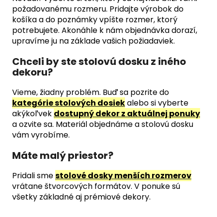
požadovanému rozmeru. Pridajte výrobok do
košíka a do poznámky vpíšte rozmer, ktorý
potrebujete. Akonáhle k nám objednávka dorazí,
upravíme ju na základe vašich požiadaviek.
Chceli by ste stolovú dosku z iného
dekoru?
Vieme, žiadny problém. Buď sa pozrite do
kategórie stolových dosiek
alebo si vyberte
akýkoľvek
dostupný dekor z aktuálnej ponuky
a ozvite sa. Materiál objednáme a stolovú dosku
vám vyrobíme.
Máte malý priestor?
Pridali sme
stolové dosky menších rozmerov
vrátane štvorcových formátov. V ponuke sú
všetky základné aj prémiové dekory.