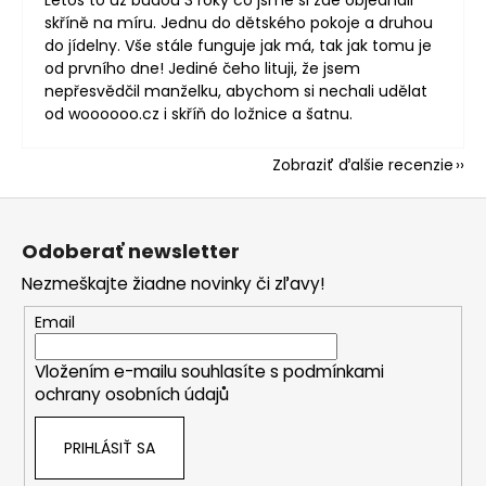
Letos to už budou 3 roky co jsme si zde objednali
skříně na míru. Jednu do dětského pokoje a druhou
do jídelny. Vše stále funguje jak má, tak jak tomu je
od prvního dne! Jediné čeho lituji, že jsem
nepřesvědčil manželku, abychom si nechali udělat
od woooooo.cz i skříň do ložnice a šatnu.
Zobraziť ďalšie recenzie
Z
á
Odoberať newsletter
p
Nezmeškajte žiadne novinky či zľavy!
ä
t
Email
i
Vložením e-mailu souhlasíte s
podmínkami
e
ochrany osobních údajů
PRIHLÁSIŤ SA