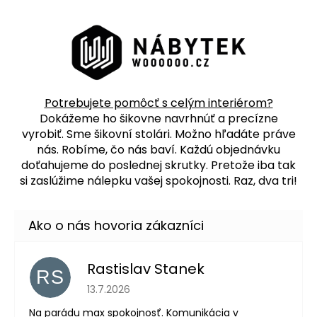
Potrebujete pomôcť s celým interiérom?
Dokážeme ho šikovne navrhnúť a precízne
vyrobiť. Sme šikovní stolári. Možno hľadáte práve
nás. Robíme, čo nás baví. Každú objednávku
doťahujeme do poslednej skrutky. Pretože iba tak
si zaslúžime nálepku vašej spokojnosti. Raz, dva tri!
Rastislav Stanek
RS
Hodnotenie obchodu je 5 z 5 hviezdičiek.
13.7.2026
Na parádu max spokojnosť. Komunikácia v