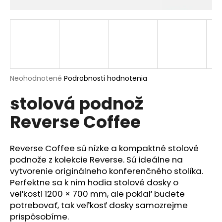
á
j
s
ť
?
Priemerné
Neohodnotené
Podrobnosti hodnotenia
hodnotenie
stolová podnož
produktu
je
HĽADAŤ
Reverse Coffee
0,0
z
5
hviezdičiek.
Reverse Coffee sú nízke a kompaktné stolové
O
podnože z kolekcie Reverse. Sú ideálne na
d
vytvorenie originálneho konferenčného stolíka.
p
Perfektne sa k nim hodia stolové dosky o
o
veľkosti 1200 × 700 mm, ale pokiaľ budete
r
potrebovať, tak veľkosť dosky samozrejme
ú
prispôsobíme.