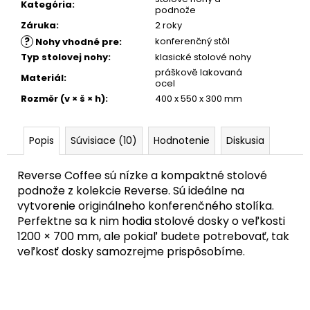
Kategória
:
podnože
Záruka
:
2 roky
?
konferenčný stôl
Nohy vhodné pre
:
Typ stolovej nohy
:
klasické stolové nohy
práškově lakovaná
Materiál
:
ocel
Rozměr (v × š × h)
:
400 x 550 x 300 mm
Popis
Súvisiace (10)
Hodnotenie
Diskusia
Reverse Coffee sú nízke a kompaktné stolové
podnože z kolekcie Reverse. Sú ideálne na
vytvorenie originálneho konferenčného stolíka.
Perfektne sa k nim hodia stolové dosky o veľkosti
1200 × 700 mm, ale pokiaľ budete potrebovať, tak
veľkosť dosky samozrejme prispôsobíme.