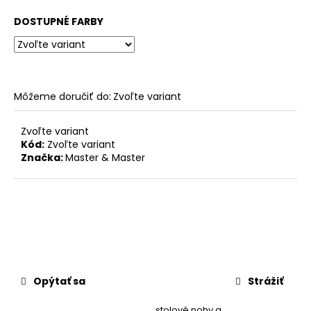
č
a
DOSTUPNÉ FARBY
m
e
STOLOVÁ
Môžeme doručiť do:
Zvoľte variant
DOSKA
ELIPSA
BARDOLINO
Zvoľte variant
PRÍRODNÝ
Kód:
Zvoľte variant
178,44
Značka:
Master & Master
€
Opýtať sa
Strážiť
stolové nohy a