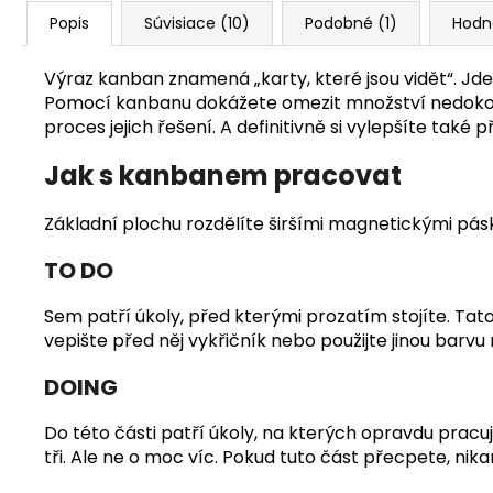
Popis
Súvisiace (10)
Podobné (1)
Hodn
Výraz kanban znamená „karty, které jsou vidět“. Jde 
Pomocí kanbanu dokážete omezit množství nedokonč
proces jejich řešení. A definitivně si vylepšíte také 
Jak s kanbanem pracovat
Základní plochu rozdělíte širšími magnetickými pás
TO DO
Sem patří úkoly, před kterými prozatím stojíte. Tat
vepište před něj vykřičník nebo použijte jinou barv
DOING
Do této části patří úkoly, na kterých opravdu prac
tři. Ale ne o moc víc. Pokud tuto část přecpete, nik