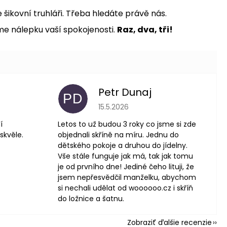
šikovní truhláři. Třeba hledáte právě nás.
me nálepku vaší spokojenosti.
Raz, dva, tři!
Petr Dunaj
PD
 je 5 z 5 hviezdičiek.
Hodnotenie obchodu je 5 z 5 hviezdič
15.5.2026
í
Letos to už budou 3 roky co jsme si zde
skvěle.
objednali skříně na míru. Jednu do
dětského pokoje a druhou do jídelny.
Vše stále funguje jak má, tak jak tomu
je od prvního dne! Jediné čeho lituji, že
jsem nepřesvědčil manželku, abychom
si nechali udělat od woooooo.cz i skříň
do ložnice a šatnu.
Zobraziť ďalšie recenzie