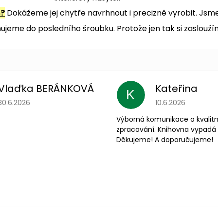
m?
Dokážeme jej chytře navrhnout i precizně vyrobit. Jsme 
jeme do posledního šroubku. Protože jen tak si zaslouží
Vlaďka BERÁNKOVÁ
Kateřina
K
Hodnotenie obchodu je 5 z 5 hviezdičiek.
Hodnotenie obchodu
30.6.2026
10.6.2026
Výborná komunikace a kvalitn
zpracování. Knihovna vypadá 
Děkujeme! A doporučujeme!