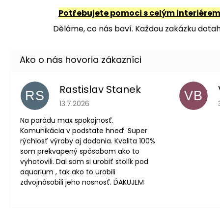
Potřebujete pomoci s celým interiére
Děláme, co nás baví. Každou zakázku dotahu
Rastislav Stanek
RS
VB
Hodnotenie obchodu je 5 z 5 hviezdičiek.
13.7.2026
Na parádu max spokojnosť.
Komunikácia v podstate hneď. Super
rýchlosť výroby aj dodania. Kvalita 100%
som prekvapený spôsobom ako to
vyhotovili. Dal som si urobiť stolík pod
aquarium , tak ako to urobili
zdvojnásobili jeho nosnosť. ĎAKUJEM