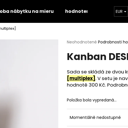
roba nábytku na mieru
hodnotenie obchodu
EUR
ultiplex]
Čo potrebujete nájsť?
Priemerné
Neohodnotené
Podrobnosti h
hodnotenie
Kanban DES
produktu
HĽADAŤ
je
0,0
z
Sada se skládá ze dvou k
5
Odporúčame
[multiplex]
. V setu je n
hviezdičiek.
hodnotě 300 Kč. Podrobně
Položka bola vypredaná…
Momentálně nedostupné
STOLOVÁ DOSKA HALIFAX PRÍRODNÝ
STOLOVÁ DOSKA