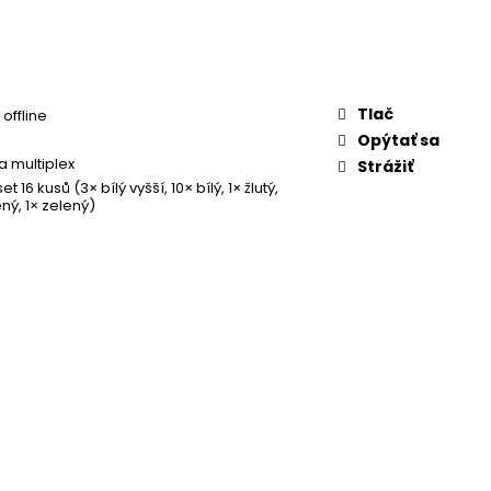
Tlač
offline
Opýtať sa
a multiplex
Strážiť
t 16 kusů (3× bílý vyšší, 10× bílý, 1× žlutý,
ný, 1× zelený)