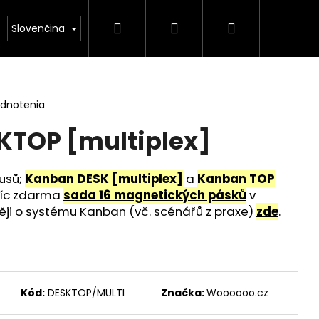
Hľadať
Prihlásenie
Nákupný
kontakt
Slovenčina
košík
odnotenia
KTOP [multiplex]
usů;
Kanban DESK [multiplex]
a
Kanban TOP
avíc zdarma
sada 16 magnetických pásků
v
ji o systému Kanban (vč. scénářů z praxe)
zde
.
Kód:
DESKTOP/MULTI
Značka:
Woooooo.cz
 OVÁL BARDOLINO