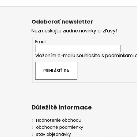
Z
á
Odoberať newsletter
p
Nezmeškajte žiadne novinky či zľavy!
ä
t
Email
i
Vložením e-mailu souhlasíte s
podmínkami o
e
PRIHLÁSIŤ SA
Důležité informace
Hodnotenie obchodu
obchodné podmienky
stav objednávky