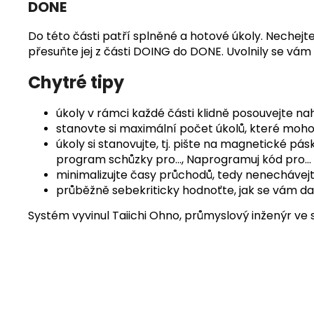
DONE
Do této části patří splněné a hotové úkoly. Nechejte 
přesuňte jej z části DOING do DONE. Uvolnily se vám 
Chytré tipy
úkoly v rámci každé části klidně posouvejte nah
stanovte si maximální počet úkolů, které moh
úkoly si stanovujte, tj. pište na magnetické p
program schůzky pro…, Naprogramuj kód pro… 
minimalizujte časy průchodů, tedy nenechávej
průběžně sebekriticky hodnoťte, jak se vám da
Systém vyvinul Taiichi Ohno, průmyslový inženýr ve