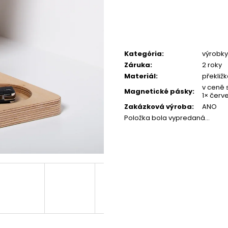
PRÍRODNÝ
180,92 €
185,87 €
Kategória
:
výrobky 
Záruka
:
2 roky
Materiál
:
překližk
v ceně se
Magnetické pásky
:
1× červe
Zakázková výroba
:
ANO
Položka bola vypredaná…