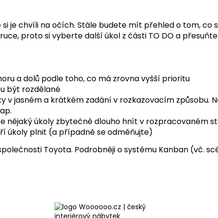
si je chvíli na očích. Stále budete mít přehled o tom, co s
ruce, proto si vyberte další úkol z části TO DO a přesuňt
oru a dolů podle toho, co má zrovna vyšší prioritu
ou být rozdělané
ásky v jasném a krátkém zadání v rozkazovacím způsobu. Na
ap.
te nějaký úkoly zbytečně dlouho hnít v rozpracovaném s
ří úkoly plnit (a případně se odměňujte)
 společnosti Toyota. Podrobněji o systému Kanban (vč. s