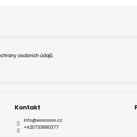
chrany osobních údajů
Kontakt
info
@
woooooo.cz
+420733680377