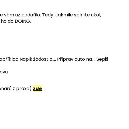
e vám už podařilo. Tedy. Jakmile splníte úkol,
e ho do DOING.
příklad Napiš žádost o…, Připrav auto na…, Sepiš
tavu
cénářů z praxe)
zde
.