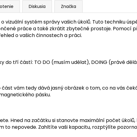
otenie
Diskusia
Značka
o vizuální systém správy vašich úkolů. Tuto techniku úspě
ené práce a také zkrátit zbytečné prostoje. Pomocí pře
přehled o vašich činnostech a práci.
ky do tří částí: TO DO (musím udělat), DOING (právě děl
o část vám tedy dává jasný obrázek o tom, co na vás čeká.
u magnetického pásku.
ujete. Hned na začátku si stanovte maximální počet úkolů
am to nepovede. Zahltíte vaši kapacitu, rozptýlíte pozorno