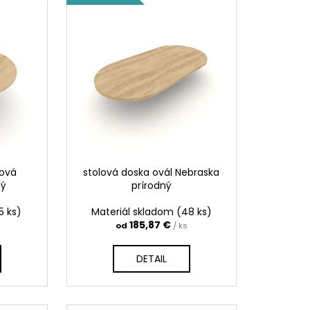
hová
stolová doska ovál Nebraska
ný
prírodný
5 ks)
Materiál skladom
(48 ks)
185,87 €
od
/ ks
DETAIL