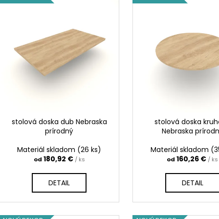
PRÍRODNÝ
ý
181,07 €
i
186,03 €
p
e
i
p
s
r
p
o
r
d
o
u
d
k
u
t
k
stolová doska dub Nebraska
stolová doska kru
o
t
prírodný
Nebraska prírod
v
o
Materiál skladom
(26 ks)
Materiál skladom
(3
v
180,92 €
160,26 €
od
/ ks
od
/ ks
DETAIL
DETAIL