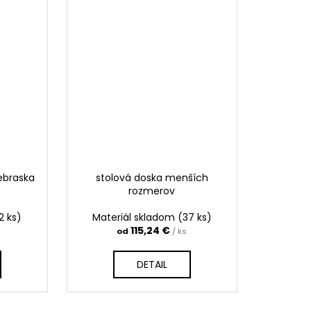
ebraska
stolová doska menších
rozmerov
2 ks)
Materiál skladom
(37 ks)
115,24 €
od
/ ks
DETAIL