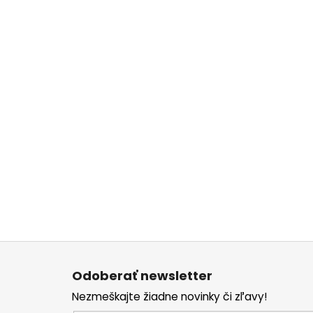
Z
á
Odoberať newsletter
p
Nezmeškajte žiadne novinky či zľavy!
ä