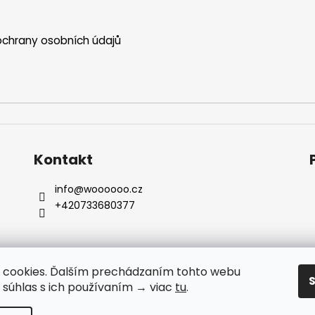
u
chrany osobních údajů
Kontakt
info
@
woooooo.cz
+420733680377
 cookies. Ďalším prechádzaním tohto webu
e súhlas s ich používaním → viac
tu
.