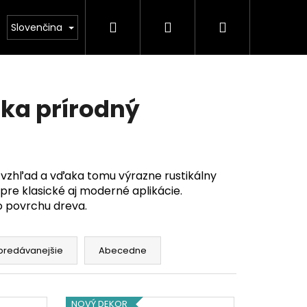
Hľadať
Prihlásenie
Nákupný
kontakt
Slovenčina
košík
ka prírodný
vzhľad a vďaka tomu výrazne rustikálny
pre klasické aj moderné aplikácie.
o povrchu dreva.
predávanejšie
Abecedne
 POLKRUH NEBRASKA
NOVÝ DEKOR