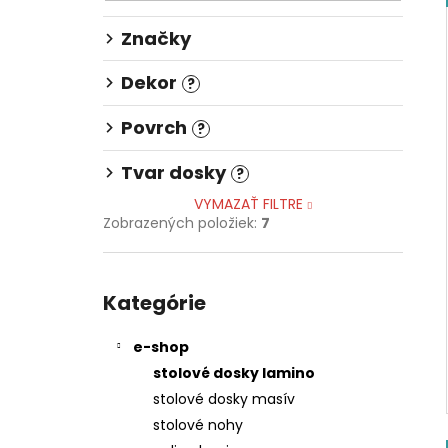
148,82 €
Značky
Dekor
?
Povrch
?
Tvar dosky
?
VYMAZAŤ FILTRE
Zobrazených položiek:
7
Preskočiť
kategórie
Kategórie
e-shop
stolové dosky lamino
stolové dosky masív
stolové nohy