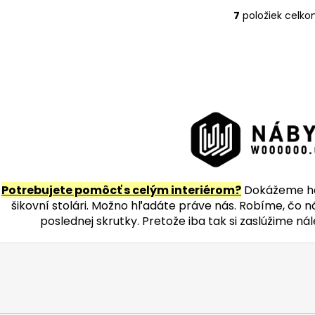
7
položiek celk
O
v
l
á
d
a
c
i
e
p
r
Potrebujete pomôcť s celým interiérom?
Dokážeme ho 
v
šikovní stolári. Možno hľadáte práve nás. Robíme, čo 
k
poslednej skrutky. Pretože iba tak si zaslúžime ná
y
v
ý
p
i
s