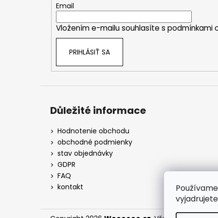
t
Email
i
Vložením e-mailu souhlasíte s
podmínkami o
e
PRIHLÁSIŤ SA
Důležité informace
Hodnotenie obchodu
obchodné podmienky
stav objednávky
GDPR
FAQ
kontakt
Používame
vyjadrujet