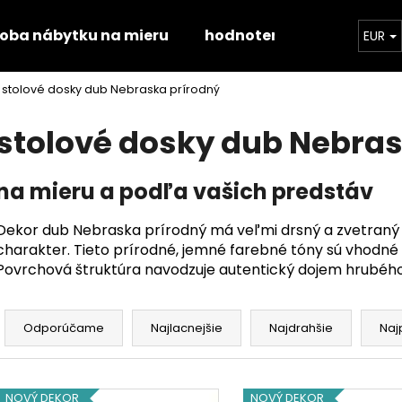
roba nábytku na mieru
hodnotenie obchodu
EUR
stolové dosky dub Nebraska prírodný
Čo potrebujete nájsť?
stolové dosky dub Nebras
HĽADAŤ
na mieru a podľa vašich predstáv
Dekor dub Nebraska prírodný má veľmi drsný a zvetraný 
Odporúčame
charakter. Tieto prírodné, jemné farebné tóny sú vhodné 
Povrchová štruktúra navodzuje autentický dojem hrubéh
R
a
Odporúčame
Najlacnejšie
Najdrahšie
Naj
d
e
V
STOLOVÁ DOSKA HALIFAX PRÍRODNÝ
STOLOVÁ DOSKA
n
NOVÝ DEKOR
NOVÝ DEKOR