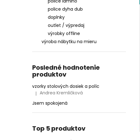
police lamino
police dyha dub
doplnky
outlet / výpredaj
výrobky offline
výroba nábytku na mieru
Posledné hodnotenie
produktov
vzorky stolových dosiek a políc
Andrea Kremličková
|
Hodnotenie produktu je 5 z 5 hviezdičiek.
Jsem spokojená
Top 5 produktov