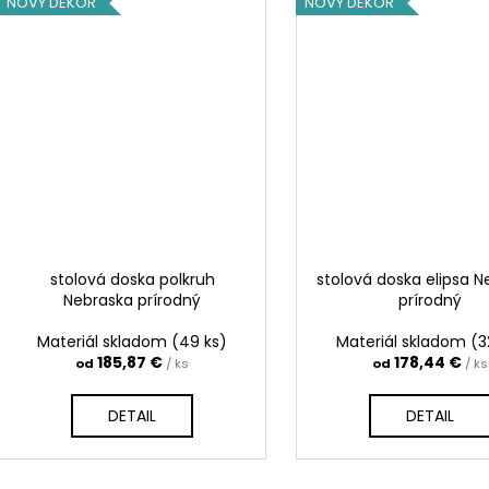
NOVÝ DEKOR
NOVÝ DEKOR
stolová doska polkruh
stolová doska elipsa N
Nebraska prírodný
prírodný
Materiál skladom
(49 ks)
Materiál skladom
(3
185,87 €
178,44 €
od
/ ks
od
/ ks
DETAIL
DETAIL