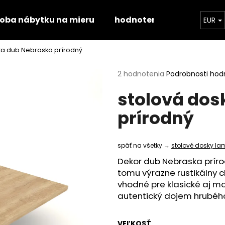
roba nábytku na mieru
hodnotenie obchodu
EUR
ka dub Nebraska prírodný
Čo potrebujete nájsť?
Priemerné
2 hodnotenia
Podrobnosti hod
hodnotenie
stolová dos
produktu
HĽADAŤ
je
prírodný
5,0
z
5
Odporúčame
hviezdičiek.
späť na všetky →
stolové dosky la
Dekor dub Nebraska prír
tomu výrazne rustikálny c
vhodné pre klasické aj m
autentický dojem hrubéh
STOLOVÁ DOSKA HALIFAX PRÍRODNÝ
STOLOVÁ DOSKA
VEĽKOSŤ