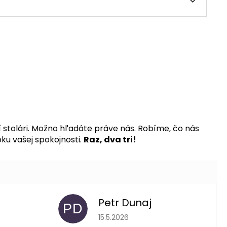
stolári. Možno hľadáte práve nás. Robíme, čo nás
ku vašej spokojnosti.
Raz, dva tri!
Petr Dunaj
PD
 je 5 z 5 hviezdičiek.
Hodnotenie obchodu je 5 z 5 hviezdič
15.5.2026