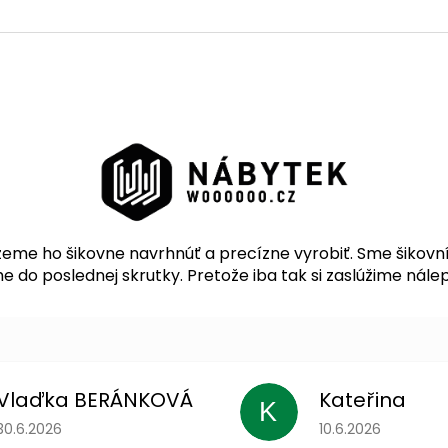
me ho šikovne navrhnúť a precízne vyrobiť. Sme šikovní 
 do poslednej skrutky. Pretože iba tak si zaslúžime nálep
Vlaďka BERÁNKOVÁ
Kateřina
K
Hodnotenie obchodu je 5 z 5 hviezdičiek.
Hodnotenie obchodu
30.6.2026
10.6.2026