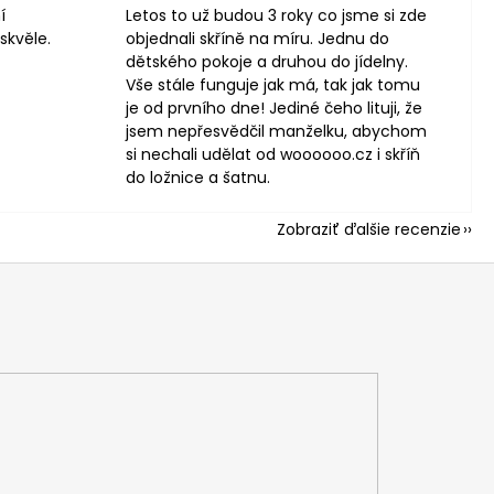
í
Letos to už budou 3 roky co jsme si zde
skvěle.
objednali skříně na míru. Jednu do
dětského pokoje a druhou do jídelny.
Vše stále funguje jak má, tak jak tomu
je od prvního dne! Jediné čeho lituji, že
jsem nepřesvědčil manželku, abychom
si nechali udělat od woooooo.cz i skříň
do ložnice a šatnu.
Zobraziť ďalšie recenzie