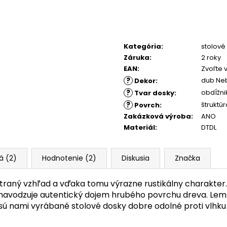
Kategória
:
stolové
Záruka
:
2 roky
EAN
:
Zvoľte 
?
dub Neb
Dekor
:
?
obdĺžni
Tvar dosky
:
?
štruktú
Povrch
:
Zakázková výroba
:
ANO
Materiál
:
DTDL
á (2)
Hodnotenie (2)
Diskusia
Značka
raný vzhľad a vďaka tomu výrazne rustikálny charakter.
 navodzuje autentický dojem hrubého povrchu dreva. Lem s
ú nami vyrábané stolové dosky dobre odolné proti vlhku 