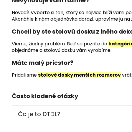
Nevyhovuje vám rozmer?
Nevadí! Vyberte si ten, ktorý sa najviac blíži vam
Akonáhle k nám objednávka dorazí, upravíme ju na z
Chceli by ste stolovú dosku z iného dek
Vieme, žiadny problém. Buď sa pozrite do
kategóri
objednáme a stolovú dosku vám vyrobíme.
Máte malý priestor?
Pridali sme
stolové dosky menších rozmerov
vrát
Často kladené otázky
Čo je to DTDL?