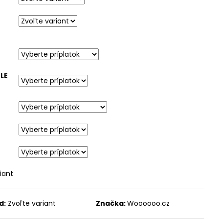
LE
iant
d:
Zvoľte variant
Značka:
Woooooo.cz