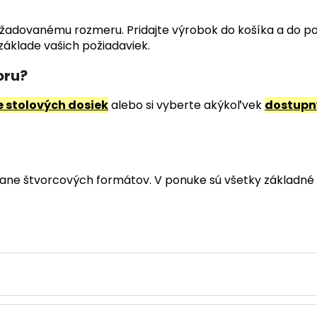
i požadovanému rozmeru. Pridajte výrobok do košíka a do 
áklade vašich požiadaviek.
oru?
e stolových dosiek
alebo si vyberte akýkoľvek
dostupný
ane štvorcových formátov. V ponuke sú všetky základné 