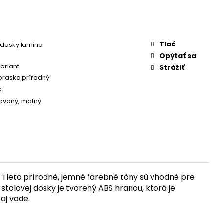
Tlač
 dosky lamino
Opýtať sa
variant
Strážiť
raska prírodný
k
rovaný
,
matný
 Tieto prírodné, jemné farebné tóny sú vhodné pre
tolovej dosky je tvorený ABS hranou, ktorá je
aj vode.