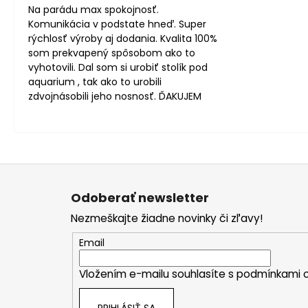
Na parádu max spokojnosť.
Komunikácia v podstate hneď. Super
rýchlosť výroby aj dodania. Kvalita 100%
som prekvapený spôsobom ako to
vyhotovili. Dal som si urobiť stolík pod
aquarium , tak ako to urobili
zdvojnásobili jeho nosnosť. ĎAKUJEM
Z
á
Odoberať newsletter
p
Nezmeškajte žiadne novinky či zľavy!
ä
t
Email
i
Vložením e-mailu souhlasíte s
podmínkami o
e
PRIHLÁSIŤ SA