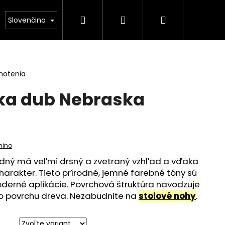
Hľadať
Prihlásenie
Nákupný
kontakt
Slovenčina
košík
notenia
ka dub Nebraska
mino
odný má veľmi drsný a zvetraný vzhľad a vďaka
harakter. Tieto prírodné, jemné farebné tóny sú
oderné aplikácie. Povrchová štruktúra navodzuje
o povrchu dreva. Nezabudnite na
stolové nohy
.
 POLKRUH NEBRASKA