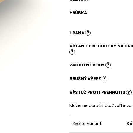
PRÍRODNÝ
181,07 €
186,03 €
HRÚBKA
HRANA
?
VŔTANIE PRIECHODKY NA KÁB
?
ZAOBLENÉ ROHY
?
BRUŠNÝ VÝREZ
?
VÝSTUŽ PROTI PREHNUTIU
?
Môžeme doručiť do:
Zvoľte var
Zvoľte variant
Kó