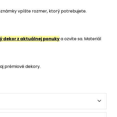
poznámky vpíšte rozmer, ktorý potrebujete.
 dekor z aktuálnej ponuky
a ozvite sa. Materiál
aj prémiové dekory.