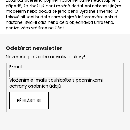
č
zboží označeného pojmem „Momentálně nedostupné“ v
případě, že zboží již není možné dodat ani nahradit jiným
u
modelem nebo pokud se jeho cena výrazně změnila. O
j
takové situaci budete samozřejmě informováni, pokud
e
nastane. Byla-li část nebo celá objednávka uhrazena,
m
peníze vám vrátíme na účet.
e
Z
á
Odebírat newsletter
STOLOVÁ
p
DESKA
Nezmeškejte žádné novinky či slevy!
a
HALIFAX
PŘÍRODNÍ
t
E-mail
4
í
380
Vložením e-mailu souhlasíte s
podmínkami
Kč
ochrany osobních údajů
PŘIHLÁSIT SE