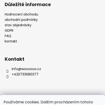
Důležité informace
Hodnocení obchodu
obchodní podmínky
stav objednávky
GDPR
FAQ
kontakt
Kontakt
info
@
woooooo.cz
+420733680377
Přijímáme online platby
Používáme cookies. Dalším procházením tohoto