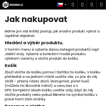
K
Přejít
Hledat
Náku
M
Přihlášen
na
o
obsah
Zpět
Zpět
košík
š
Jak nakupovat
í
C
k
o
Máme pro vás krátký postup, jak snadno produkt vybrat a
úspěšně objednat.
p
Hledání a výběr produktu.
o
t
V horním menu si vyberte danou kategorii produktů např.
Jídelní stoly. Vyberte si konkrétní model produktu
ř
výběrem varianty a vložte produkt do košíku.
e
Košík
b
Zboží vložíte do košíku pomocí tlačítka Do košíku. V košíku
u
přehledně a na jednom místě uvidíte vše, co jste do něj
j
vložili – přesný název zboží, dostupnost, počet kusů
(můžete ho libovolně měnit) a cenu bez a s
e
DPH. Kompletní obsah košíku uvidíte vždy, když do něj
t
vložíte produkty nebo pokud kliknete na symbol košíku v
e
pravé horní části stránky.
n