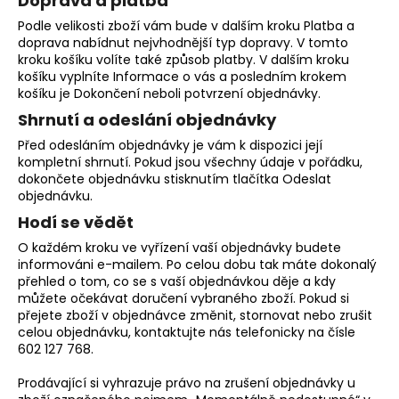
Doprava a platba
a
Podle velikosti zboží vám bude v dalším kroku Platba a
j
doprava nabídnut nejvhodnější typ dopravy. V tomto
kroku košíku volíte také způsob platby. V dalším kroku
í
košíku vyplníte Informace o vás a posledním krokem
t
košíku je Dokončení neboli potvrzení objednávky.
?
Shrnutí a odeslání objednávky
Před odesláním objednávky je vám k dispozici její
kompletní shrnutí. Pokud jsou všechny údaje v pořádku,
dokončete objednávku stisknutím tlačítka Odeslat
objednávku.
HLEDAT
Hodí se vědět
O každém kroku ve vyřízení vaší objednávky budete
informováni e-mailem. Po celou dobu tak máte dokonalý
D
přehled o tom, co se s vaší objednávkou děje a kdy
můžete očekávat doručení vybraného zboží. Pokud si
o
přejete zboží v objednávce změnit, stornovat nebo zrušit
p
celou objednávku, kontaktujte nás telefonicky na čísle
o
602 127 768.
r
u
Prodávající si vyhrazuje právo na zrušení objednávky u