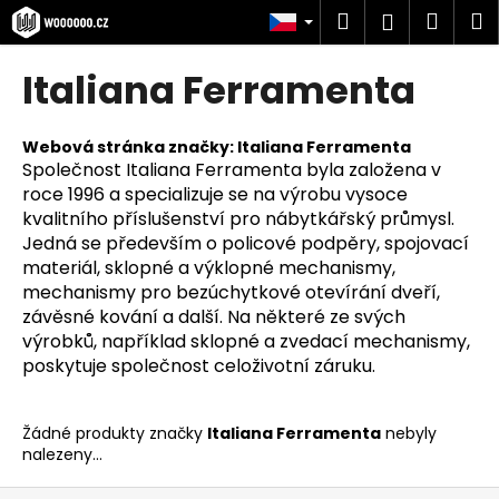
K
Přejít
Hledat
Náku
M
Přihlášen
na
o
obsah
Zpět
Zpět
košík
š
Italiana Ferramenta
í
C
k
o
Webová stránka značky:
Italiana Ferramenta
Společnost Italiana Ferramenta byla založena v
p
roce 1996 a specializuje se na výrobu vysoce
o
kvalitního příslušenství pro nábytkářský průmysl.
t
Jedná se především o policové podpěry, spojovací
ř
materiál, sklopné a výklopné mechanismy,
e
mechanismy pro bezúchytkové otevírání dveří,
závěsné kování a další. Na některé ze svých
b
výrobků, například sklopné a zvedací mechanismy,
u
poskytuje společnost celoživotní záruku.
j
e
Žádné produkty značky
Italiana Ferramenta
nebyly
t
nalezeny...
e
n