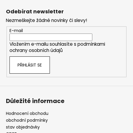
Z
a
á
Odebírat newsletter
j
p
Nezmeškejte žádné novinky či slevy!
í
a
t
t
E-mail
?
í
Vložením e-mailu souhlasíte s
podmínkami
ochrany osobních údajů
PŘIHLÁSIT SE
HLEDAT
D
Důležité informace
o
p
o
Hodnocení obchodu
r
obchodní podmínky
u
stav objednávky