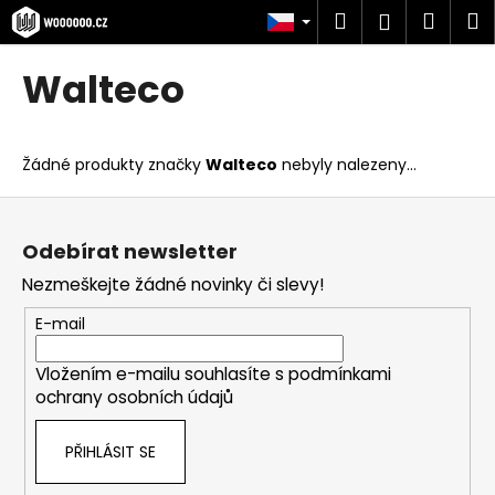
K
Přejít
Hledat
Náku
M
Přihlášen
na
o
obsah
Zpět
Zpět
košík
š
Walteco
í
C
k
o
Žádné produkty značky
Walteco
nebyly nalezeny...
p
o
Z
t
á
Odebírat newsletter
ř
p
Nezmeškejte žádné novinky či slevy!
e
a
b
t
E-mail
u
í
j
Vložením e-mailu souhlasíte s
podmínkami
ochrany osobních údajů
e
t
PŘIHLÁSIT SE
e
n