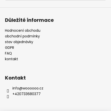
a
j
í
Důležité informace
t
?
Hodnocení obchodu
obchodní podmínky
stav objednávky
GDPR
FAQ
HLEDAT
kontakt
Kontakt
D
o
info
@
woooooo.cz
p
+420733680377
o
r
u