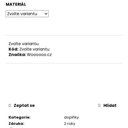
č
MATERIÁL
u
j
e
m
e
Zvolte variantu
STOLOVÁ
Kód:
Zvolte variantu
DESKA
Značka:
Woooooo.cz
KRUHOVÁ
BARDOLINO
PŘÍRODNÍ
3
880
Kč
Zeptat se
Hlídat
Kategorie
:
doplňky
Záruka
:
2 roky