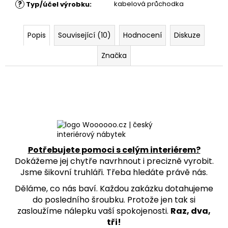
?
kabelová průchodka
Typ/účel výrobku
:
Popis
Související (10)
Hodnocení
Diskuze
Značka
Potřebujete pomoci s celým interiérem?
Dokážeme jej chytře navrhnout i precizně vyrobit.
Jsme šikovní truhláři. Třeba hledáte právě nás.
Děláme, co nás baví. Každou zakázku dotahujeme
do posledního šroubku. Protože jen tak si
zasloužíme nálepku vaší spokojenosti.
Raz, dva,
tři!