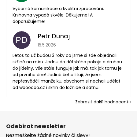
Výborná komunikace a kvalitní zpracování.
Knihovna vypadá skvěle. Děkujeme! A
doporučujeme!
Petr Dunaj
PD
Hodnocení obchodu je 5 z 5 hvězdiček.
15.5.2026
Letos to už budou 3 roky co jsme si zde objednali
skříně na míru. Jednu do dětského pokoje a druhou
do jídelny. Vše stále funguje jak má, tak jak tomu je
od prvního dne! Jediné čeho lituji, že jsem
nepřesvědčil manželku, abychom si nechali udělat
od woooooo.cz i skříň do ložnice a šatnu.
Zobrazit další hodnocení
Z
á
Odebírat newsletter
p
Nezmeškejte žádné novinky či slevy!