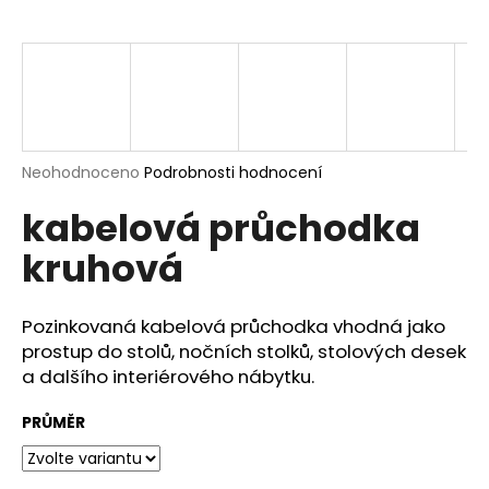
a
j
í
t
?
Průměrné
Neohodnoceno
Podrobnosti hodnocení
hodnocení
kabelová průchodka
produktu
je
HLEDAT
kruhová
0,0
z
5
hvězdiček.
Pozinkovaná kabelová průchodka vhodná jako
D
prostup do stolů, nočních stolků, stolových desek
o
a dalšího interiérového nábytku.
p
o
PRŮMĚR
r
u