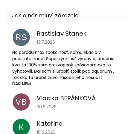
Rastislav Stanek
RS
Hodnocení obchodu je 5 z 5 hvězdiček.
13.7.2026
Na parádu max spokojnosť. Komunikácia v
podstate hneď. Super rýchlosť výroby aj dodania.
Kvalita 100% som prekvapený spôsobom ako to
vyhotovili. Dal som si urobiť stolík pod aquarium ,
tak ako to urobili zdvojnásobili jeho nosnosť.
ĎAKUJEM
Vlaďka BERÁNKOVÁ
VB
Hodnocení obchodu je 5 z 5 hvězdiček.
30.6.2026
Kateřina
K
Hodnocení obchodu je 5 z 5 hvězdiček.
10.6.2026