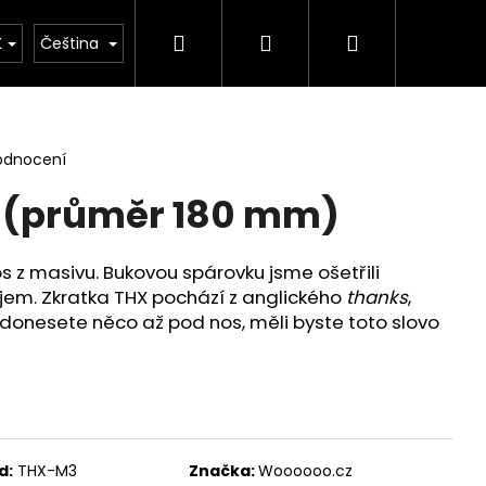
Hledat
Přihlášení
Nákupní
ontakt
K
Čeština
košík
odnocení
 (průměr 180 mm)
s z masivu. Bukovou spárovku jsme ošetřili
em. Zkratka THX pochází z anglického
thanks
,
donesete něco až pod nos, měli byste toto slovo
 OVÁL BARDOLINO
d:
THX-M3
Značka:
Woooooo.cz