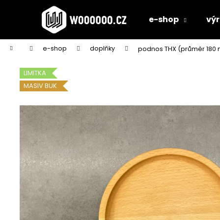
K
Přejít
na
o
e-shop
vý
obsah
Zpět
Zpět
š
do
do
í
Domů
e-shop
doplňky
podnos THX (průměr 180
k
obchodu
obchodu
LIMITKA
MASIV BUK
STOLOVÁ DESKA BÍLÁ