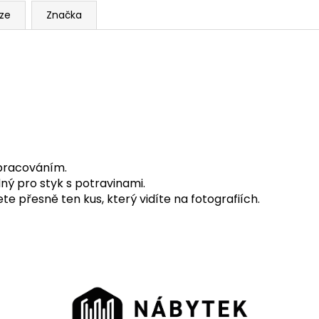
R
uze
Značka
M
A
opracováním.
odný pro styk s potravinami.
e přesně ten kus, který vidíte na fotografiích.