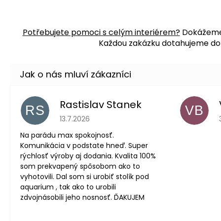
Potřebujete pomoci s celým interiérem?
Dokážeme j
Každou zakázku dotahujeme do po
Rastislav Stanek
RS
VB
Hodnocení obchodu je 5 z 5 hvězdiček.
13.7.2026
Na parádu max spokojnosť.
Komunikácia v podstate hneď. Super
rýchlosť výroby aj dodania. Kvalita 100%
som prekvapený spôsobom ako to
vyhotovili. Dal som si urobiť stolík pod
aquarium , tak ako to urobili
zdvojnásobili jeho nosnosť. ĎAKUJEM