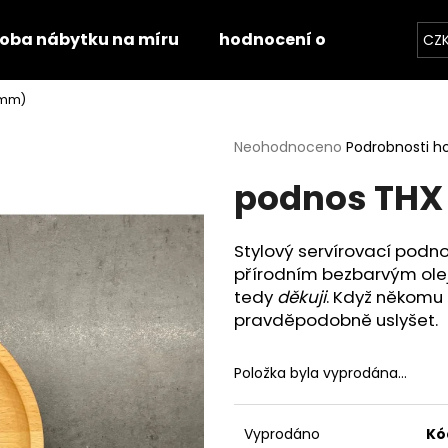
roba nábytku na míru
hodnocení obchodu
k
CZ
 mm)
Co potřebujete najít?
Průměrné
Neohodnoceno
Podrobnosti h
hodnocení
podnos THX
produktu
HLEDAT
je
0,0
z
Stylový servírovací podno
5
Doporučujeme
přírodním bezbarvým olej
hvězdiček.
tedy
děkuji
. Když někomu 
pravděpodobně uslyšet.
Položka byla vyprodána…
STOLOVÁ DESKA HALIFAX PŘÍRODNÍ
STOLOVÁ DESKA
Vyprodáno
Kó