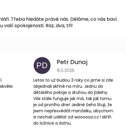
hláři. Třeba hledáte právě nás.
Děláme, co nás baví.
aší spokojenosti. Raz, dva, tři!
Petr Dunaj
PD
 je 5 z 5 hvězdiček.
Hodnocení obchodu je 5 z 5 hvězdič
15.5.2026
í
Letos to už budou 3 roky co jsme si zde
skvěle.
objednali skříně na míru. Jednu do
dětského pokoje a druhou do jídelny.
Vše stále funguje jak má, tak jak tomu
je od prvního dne! Jediné čeho lituji, že
jsem nepřesvědčil manželku, abychom
si nechali udělat od woooooo.cz i skříň
do ložnice a šatnu.