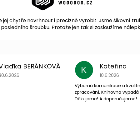
ej chytře navrhnout i precizně vyrobit. Jsme šikovní tru
sledního šroubku. Protože jen tak si zasloužíme nálepku v
Vlaďka BERÁNKOVÁ
Kateřina
K
Hodnocení obchodu je 5 z 5 hvězdiček.
Hodnocení obchodu
30.6.2026
10.6.2026
Výborná komunikace a kvalitn
zpracování. Knihovna vypadá 
Děkujeme! A doporučujeme!