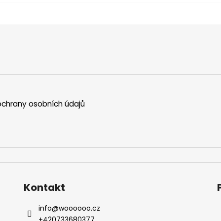
chrany osobních údajů
Kontakt
info
@
woooooo.cz
+420733680377