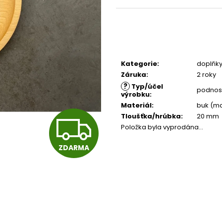
PŘÍRODNÍ
4 380 Kč
4 500 Kč
Kategorie
:
doplňk
Záruka
:
2 roky
?
Typ/účel
podnos
výrobku
:
Materiál
:
buk (ma
Z
Tloušťka/hrúbka
:
20 mm
Položka byla vyprodána…
ZDARMA
D
A