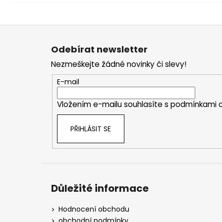
Z
á
Odebírat newsletter
p
Nezmeškejte žádné novinky či slevy!
a
t
E-mail
í
Vložením e-mailu souhlasíte s
podmínkami o
PŘIHLÁSIT SE
Důležité informace
Hodnocení obchodu
obchodní podmínky