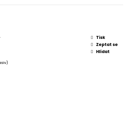
Tisk
y
Zeptat se
Hlídat
siv)