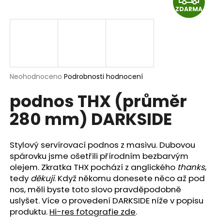
a
ZDARMA
D
j
A
í
t
R
?
M
Průměrné
Neohodnoceno
Podrobnosti hodnocení
hodnocení
podnos THX (průměr
produktu
A
je
HLEDAT
280 mm) DARKSIDE
0,0
z
5
hvězdiček.
Stylový servírovací podnos z masivu. Dubovou
D
spárovku jsme ošetřili přírodním bezbarvým
o
olejem. Zkratka THX pochází z anglického
thanks
,
p
tedy
děkuji
. Když někomu donesete něco až pod
o
nos, měli byste toto slovo pravděpodobně
r
uslyšet. Více o provedení DARKSIDE níže v popisu
u
produktu.
Hi-res fotografie zde
.