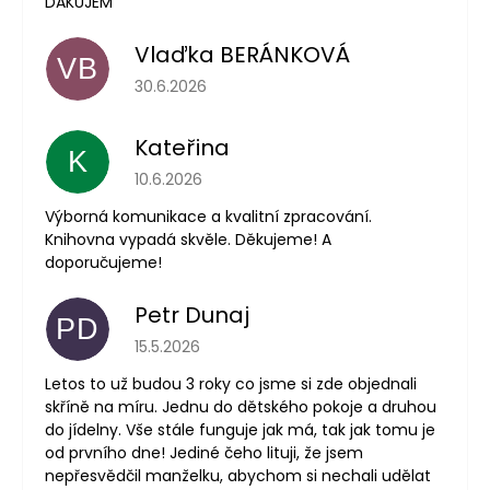
ĎAKUJEM
Vlaďka BERÁNKOVÁ
VB
Hodnocení obchodu je 5 z 5 hvězdiček.
30.6.2026
Kateřina
K
Hodnocení obchodu je 5 z 5 hvězdiček.
10.6.2026
Výborná komunikace a kvalitní zpracování.
Knihovna vypadá skvěle. Děkujeme! A
doporučujeme!
Petr Dunaj
PD
Hodnocení obchodu je 5 z 5 hvězdiček.
15.5.2026
Letos to už budou 3 roky co jsme si zde objednali
skříně na míru. Jednu do dětského pokoje a druhou
do jídelny. Vše stále funguje jak má, tak jak tomu je
od prvního dne! Jediné čeho lituji, že jsem
nepřesvědčil manželku, abychom si nechali udělat