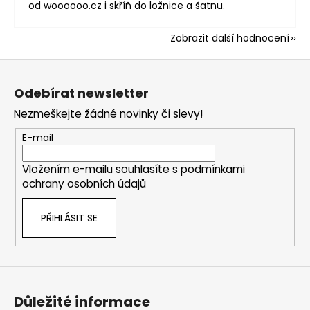
od woooooo.cz i skříň do ložnice a šatnu.
Zobrazit další hodnocení
Z
á
Odebírat newsletter
p
Nezmeškejte žádné novinky či slevy!
a
t
E-mail
í
Vložením e-mailu souhlasíte s
podmínkami
ochrany osobních údajů
PŘIHLÁSIT SE
Důležité informace