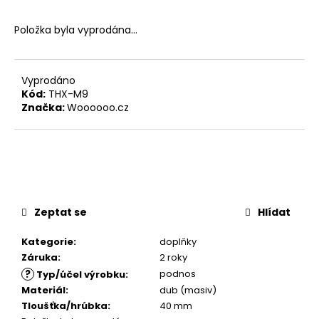
č
u
Položka byla vyprodána…
j
e
m
e
Vyprodáno
Kód:
THX-M9
Značka:
Woooooo.cz
STOLOVÁ
DESKA
ELIPSA
DUB
DIVOKÝ
PŘÍRODNÍ
4
Zeptat se
Hlídat
320
Kč
Kategorie
:
doplňky
Záruka
:
2 roky
?
podnos
Typ/účel výrobku
:
Materiál
:
dub (masiv)
Tloušťka/hrúbka
:
40 mm