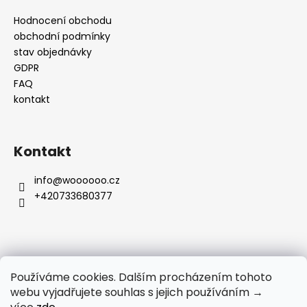
Hodnocení obchodu
obchodní podmínky
stav objednávky
GDPR
FAQ
kontakt
Kontakt
info
@
woooooo.cz
+420733680377
Přijímáme online platby
Používáme cookies. Dalším procházením tohoto
webu vyjadřujete souhlas s jejich používáním →