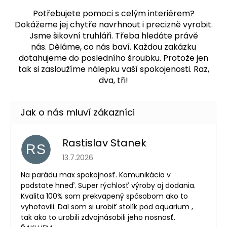
Potřebujete pomoci s celým interiérem?
Dokážeme jej chytře navrhnout i precizně vyrobit.
Jsme šikovní truhláři. Třeba hledáte právě
nás.
Děláme, co nás baví. Každou zakázku
dotahujeme do posledního šroubku. Protože jen
tak si zasloužíme nálepku vaší spokojenosti. Raz,
dva, tři!
Rastislav Stanek
RS
Hodnocení obchodu je 5 z 5 hvězdiček.
13.7.2026
Na parádu max spokojnosť. Komunikácia v
podstate hneď. Super rýchlosť výroby aj dodania.
Kvalita 100% som prekvapený spôsobom ako to
vyhotovili. Dal som si urobiť stolík pod aquarium ,
tak ako to urobili zdvojnásobili jeho nosnosť.