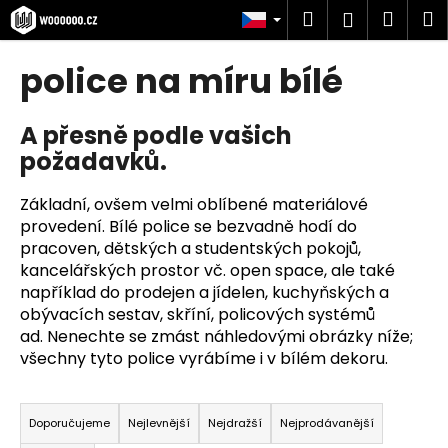
K
Přejít
Hledat
Náku
M
Přihlášen
na
o
obsah
Zpět
Zpět
košík
š
police na míru bílé
í
C
k
A přesně podle vašich
o
požadavků.
p
o
Základní, ovšem velmi oblíbené materiálové
t
provedení. Bílé police se bezvadně hodí do
ř
pracoven, dětských a studentských pokojů,
e
kancelářských prostor vč. open space, ale také
b
například do prodejen a jídelen, kuchyňských a
u
obývacích sestav, skříní, policových systémů
ad. Nenechte se zmást náhledovými obrázky níže;
j
všechny tyto police vyrábíme i v bílém dekoru.
e
t
Ř
e
a
Doporučujeme
Nejlevnější
Nejdražší
Nejprodávanější
n