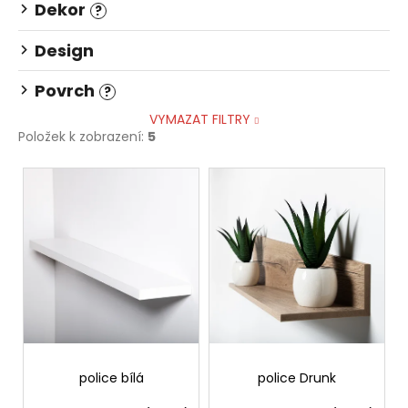
č
Dekor
?
u
j
Design
e
m
Povrch
?
e
VYMAZAT FILTRY
Položek k zobrazení:
5
STOLOVÁ
V
DESKA
BÍLÁ
ý
3
p
600
i
Kč
s
p
r
o
d
police bílá
police Drunk
u