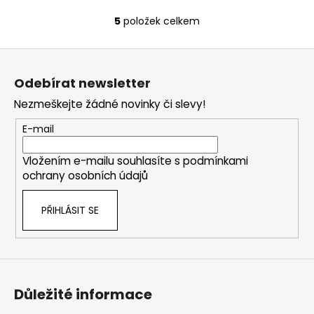
5
položek celkem
O
v
Z
l
á
á
Odebírat newsletter
d
p
a
Nezmeškejte žádné novinky či slevy!
a
c
t
E-mail
í
í
p
Vložením e-mailu souhlasíte s
podmínkami
r
ochrany osobních údajů
v
k
PŘIHLÁSIT SE
y
v
ý
p
i
s
Důležité informace
u