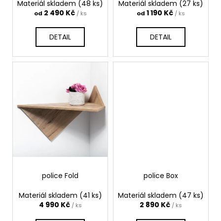
k
Materiál skladem
(48 ks)
Materiál skladem
(27 ks)
t
2 490 Kč
1 190 Kč
od
/ ks
od
/ ks
ů
DETAIL
DETAIL
police Fold
police Box
Materiál skladem
(41 ks)
Materiál skladem
(47 ks)
4 990 Kč
2 890 Kč
/ ks
/ ks