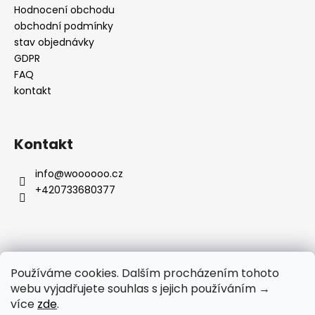
Hodnocení obchodu
obchodní podmínky
stav objednávky
GDPR
FAQ
kontakt
Kontakt
info
@
woooooo.cz
+420733680377
Přijímáme online platby
Používáme cookies. Dalším procházením tohoto
webu vyjadřujete souhlas s jejich používáním →
více
zde
.