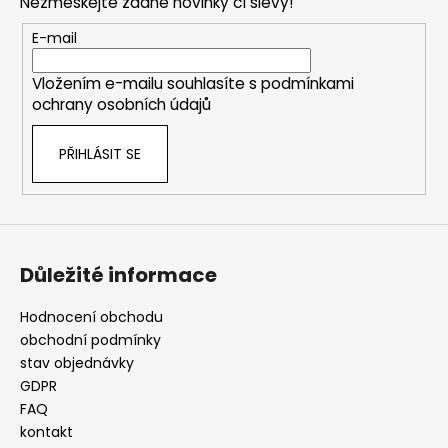
Nezmeškejte žádné novinky či slevy!
a
t
E-mail
í
Vložením e-mailu souhlasíte s
podmínkami
ochrany osobních údajů
PŘIHLÁSIT SE
Důležité informace
Hodnocení obchodu
obchodní podmínky
stav objednávky
GDPR
FAQ
kontakt