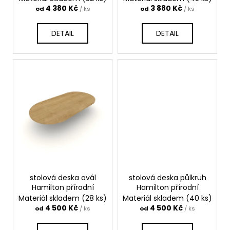
t
4 380 Kč
3 880 Kč
od
/ ks
od
/ ks
ů
DETAIL
DETAIL
stolová deska ovál
stolová deska půlkruh
Hamilton přírodní
Hamilton přírodní
Materiál skladem
(28 ks)
Materiál skladem
(40 ks)
4 500 Kč
4 500 Kč
od
/ ks
od
/ ks