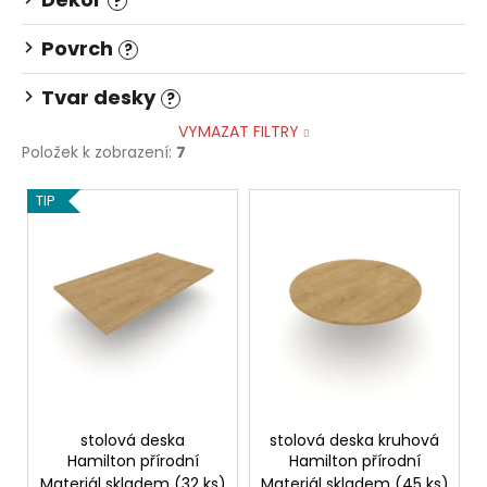
č
?
u
Povrch
j
?
e
Tvar desky
m
?
e
VYMAZAT FILTRY
Položek k zobrazení:
7
STOLOVÁ
V
TIP
DESKA
ý
ELIPSA
DUB
p
DIVOKÝ
i
PŘÍRODNÍ
s
4
320
p
Kč
r
o
d
stolová deska
stolová deska kruhová
u
Hamilton přírodní
Hamilton přírodní
k
Materiál skladem
(32 ks)
Materiál skladem
(45 ks)