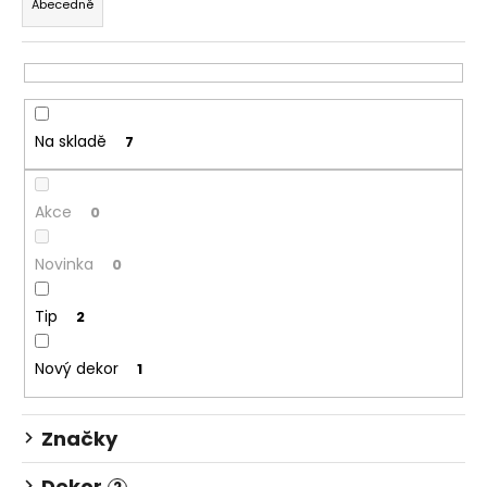
Abecedně
e
a
n
j
í
í
p
t
r
?
Na skladě
7
o
d
Akce
u
0
k
HLEDAT
Novinka
0
t
ů
Tip
2
D
o
Nový dekor
1
p
o
Značky
r
u
Dekor