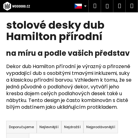
K
Přejít
Hledat
Náku
M
Přihlášen
na
o
obsah
Zpět
Zpět
košík
š
stolové desky dub
í
C
Hamilton přírodní
k
o
p
na míru a podle vašich představ
o
t
Dekor dub Hamilton přírodní je výrazný a přirozeně
ř
vypadající dub s osobitými tmavými inkluzemi, suky
a klasickou přírodní barvou. Vzhledem k tomu, že se
e
jedná původně o podlahový dekor, vytváří jeho
b
kresba dojem celých podlahových desek také u
u
nábytku. Tento design je často kombinován s čistě
j
bílým odstínem jako uklidňujícím protikladem.
e
Ř
t
a
Doporučujeme
Nejlevnější
Nejdražší
Nejprodávanější
e
z
n