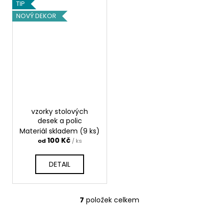
TIP
NOVÝ DEKOR
vzorky stolových
desek a polic
Materiál skladem
(9 ks)
100 Kč
od
/ ks
DETAIL
7
položek celkem
O
v