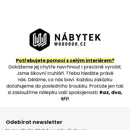
l
á
d
a
c
í
p
r
v
Potřebujete pomoci s celým interiérem?
k
Dokážeme jej chytře navrhnout i precizně vyrobit.
y
Jsme šikovní truhláři. Třeba hledáte právě
v
nás.
Děláme, co nás baví. Každou zakázku
ý
dotahujeme do posledního šroubku. Protože jen tak
p
si zasloužíme nálepku vaší spokojenosti.
Raz, dva,
i
tři!
s
u
Z
á
Odebírat newsletter
p