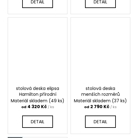
DETAIL
DETAIL
stolová deska elipsa
stolová deska
Hamilton přírodní
menších rozměrů
Materiál skladem
(49 ks)
Materiál skladem
(37 ks)
4 320 Kč
2 790 Kč
od
/ ks
od
/ ks
DETAIL
DETAIL